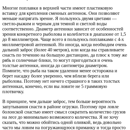
Многие поплавки в верхней части имеют пластиковую
вставку для крепления сменных антеннок. Они позволяют
меньше напрягать зрение. Я пользуюсь двумя цветами —
светло-рыжим и черным для темной и светлой воды
соответственно. Диаметр антеннки зависит от особенностей
зрения конкретного рыболова и колеблется в диапазоне от 1,5
до 8 миллиметров. Чаще всего я пользуюсь поплавками с 4-х
миллиметровой антеннкой. Но иногда, когда необходим очень
дальний заброс (более 40 метров), или когда вы стравливаете
снасть по течению на большую дистанцию, да плюс к тому же
рябь и солнечные блики, то могут пригодиться и очень
толстые антеннки, иногда до сантиметра диаметром.
Помните, что рыба на таком удалении менее осторожна и
берет насадку более уверенно, чем вблизи берега или
рыболова. Поэтому нет ничего страшного в таких толстых
антеннках, конечно, если вы ловите не 5 граммовую
плотвичку.
В принципе, чем дальше заброс, тем больше вероятность
запутывания снасти в районе огрузки. Поэтому при ловле
болонской снастью имеет смысл сократить количество грузов
на лесе до минимально возможного количества. Я не хочу
сказать, что можно обойтись одной оливкой, ведь довольно
часто мы ловим на погружающуюся приманку и тогда просто