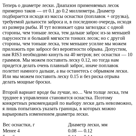
Теперь о диаметре лески. Диапазон применяемых лесок
примерно таков — от 0.1 до 0.2 миллиметра. Диаметр
подбирается исходя из массы оснастки (поплавок + огрузка),
требуемой дальности заброса и, в последнюю очередь, исходя
из размера рыбы. И тут возникает одна загвоздка: с одной
стороны, чем тоньше леска, тем дальше заброс из-за меньшей
парусности и большей мягкости тонких лесок; но с другой
стороны, чем тоньше леска, тем меньшее усилие мы можем
приложить при забросе без вероятности обрыва. Допустим,
нам RIS3 необходимо кинуть на 40 метров; вес оснастки — 10
граммов. Мы можем поставить леску 0.12, но тогда нам
придется делать очень плавный заброс, иначе поплавок
полетит намного дальше, а вы останетесь с обрывком лески.
Или мы можем поставить леску 0.15 и без риска отрыва
делать мощные броски.
Второй вариант вроде бы лучше, но… Чем толще леска, тем
труднее в управлении становится оснастка. Поэтому
конкретных рекомендаций по выбору лески дать невозможно,
я лишь попытаюсь указать границы, в которых можно
варьировать изменением диаметра лески.
Вес оснастки, г
Диаметр лески, мм
Менее 4
0.08 — 0.12