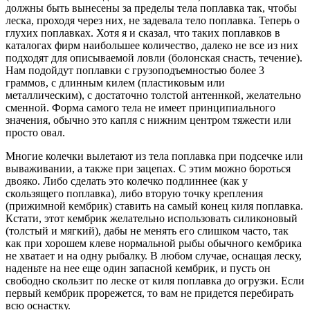
должны быть вынесены за пределы тела поплавка так, чтобы
леска, проходя через них, не задевала тело поплавка. Теперь о
глухих поплавках. Хотя я и сказал, что таких поплавков в
каталогах фирм наибольшее количество, далеко не все из них
подходят для описываемой ловли (болонская снасть, течение).
Нам подойдут поплавки с грузоподъемностью более 3
граммов, с длинным килем (пластиковым или
металлическим), с достаточно толстой антеннкой, желательно
сменной. Форма самого тела не имеет принципиального
значения, обычно это капля с нижним центром тяжести или
просто овал.
Многие колечки вылетают из тела поплавка при подсечке или
вываживании, а также при зацепах. С этим можно бороться
двояко. Либо сделать это колечко подлиннее (как у
скользящего поплавка), либо вторую точку крепления
(прижимной кембрик) ставить на самый конец киля поплавка.
Кстати, этот кембрик желательно использовать силиконовый
(толстый и мягкий), дабы не менять его слишком часто, так
как при хорошем клеве нормальной рыбы обычного кембрика
не хватает и на одну рыбалку. В любом случае, оснащая леску,
наденьте на нее еще один запасной кембрик, и пусть он
свободно скользит по леске от киля поплавка до огрузки. Если
первый кембрик прорежется, то вам не придется перебирать
всю оснастку.