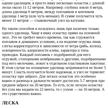
одним удилищем, я просто вяжу несколько оснасток с длиной
лески около 11-12 метров. Например: глубина ловли 4 метра,
длина удилища 6 метров, между поплавком и кончиком
удилища 1 метр (или чуть меньше). В сумме получается чуть
менее 11 метров — стыковочный узел на катушке.
Но таким способом я пользуюсь лишь при наличии только
одного удилища. Чаще я вяжу оснастку прямо на основной
лесе. Это не требует много времени, так как сгружается
поплавок в домашних условиях, а на водоеме огрузка лишь
слегка корректируется в зависимости от ветра (рябь, волна),
освещенности, капризности клева, характера и типа
проводки. Каждый поплавок с подобранной для него
огрузкой, стопорными кембриками и другими, подобранными
под него мелочами, лежит в отдельном пластиковом пакетике.
В этом случае на оснащение удилища затрачивается не более 5
минут. Снасть получается более надежная, и узел не тормозит
оснастку при забросе. Для легких оснасток это особенно
важно и разница в дальности может достигать 5-7 метров при
среднем забросе на 20 метров. То есть, если легкую оснастку
без узла мы кидаем на 22 мента, то с узлом — на 16 метров. А
это существенно важно.
ЛЕСКА