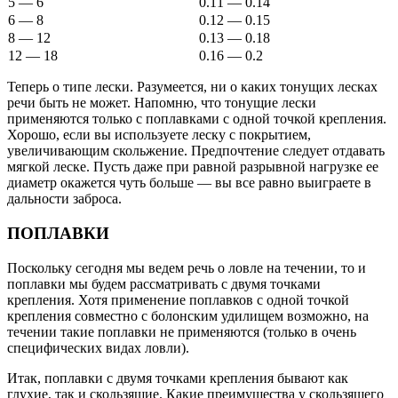
5 — 6
0.11 — 0.14
6 — 8
0.12 — 0.15
8 — 12
0.13 — 0.18
12 — 18
0.16 — 0.2
Теперь о типе лески. Разумеется, ни о каких тонущих лесках
речи быть не может. Напомню, что тонущие лески
применяются только с поплавками с одной точкой крепления.
Хорошо, если вы используете леску с покрытием,
увеличивающим скольжение. Предпочтение следует отдавать
мягкой леске. Пусть даже при равной разрывной нагрузке ее
диаметр окажется чуть больше — вы все равно выиграете в
дальности заброса.
ПОПЛАВКИ
Поскольку сегодня мы ведем речь о ловле на течении, то и
поплавки мы будем рассматривать с двумя точками
крепления. Хотя применение поплавков с одной точкой
крепления совместно с болонским удилищем возможно, на
течении такие поплавки не применяются (только в очень
специфических видах ловли).
Итак, поплавки с двумя точками крепления бывают как
глухие, так и скользящие. Какие преимущества у скользящего