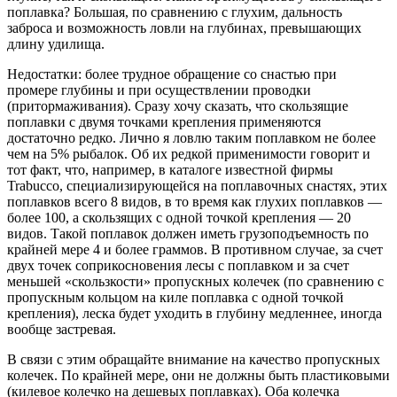
поплавка? Большая, по сравнению с глухим, дальность
заброса и возможность ловли на глубинах, превышающих
длину удилища.
Недостатки: более трудное обращение со снастью при
промере глубины и при осуществлении проводки
(притормаживания). Сразу хочу сказать, что скользящие
поплавки с двумя точками крепления применяются
достаточно редко. Лично я ловлю таким поплавком не более
чем на 5% рыбалок. Об их редкой применимости говорит и
тот факт, что, например, в каталоге известной фирмы
Trabucco, специализирующейся на поплавочных снастях, этих
поплавков всего 8 видов, в то время как глухих поплавков —
более 100, а скользящих с одной точкой крепления — 20
видов. Такой поплавок должен иметь грузоподъемность по
крайней мере 4 и более граммов. В противном случае, за счет
двух точек соприкосновения лесы с поплавком и за счет
меньшей «скользкости» пропускных колечек (по сравнению с
пропускным кольцом на киле поплавка с одной точкой
крепления), леска будет уходить в глубину медленнее, иногда
вообще застревая.
В связи с этим обращайте внимание на качество пропускных
колечек. По крайней мере, они не должны быть пластиковыми
(килевое колечко на дешевых поплавках). Оба колечка