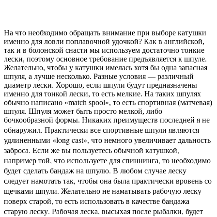
На что необходимо обращать внимание при выборе катушки
именно для ловли поплавочной удочкой? Как в английской,
так и в болонской снасти мы используем достаточно тонкие
лески, поэтому основное требование предъявляется к шпуле.
Желательно, чтобы у катушки имелась хотя бы одна запасная
шпуля, а лучше несколько. Разные условия — различный
диаметр лески. Хорошо, если шпули будут предназначены
именно для тонкой лески, то есть мелкие. На таких шпулях
обычно написано «match spool», то есть спортивная (матчевая)
шпуля. Шпуля может быть просто мелкой, либо
бочкообразной формы. Никаких преимуществ последней я не
рактически все спортивные шпули являются
обнаружил. П
удлиненными «long cast», что немного увеличивает дальность
заброса. Если же вы пользуетесь обычной катушкой,
например той, что используете для спиннинга, то необходимо
будет сделать бандаж на шпулю. В любом случае леску
следует намотать так, чтобы она была практически вровень со
щечками шпули. Желательно не наматывать рабочую леску
поверх старой, то есть использовать в качестве бандажа
старую леску. Рабочая леска, высыхая после рыбалки, будет