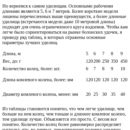
Но вернемся к самим удилищам. Основными рабочими
длинами являются 5, 6 и 7 метров. Более короткие модели
лишены перечисленных выше преимуществ, а более длинные
удилища (встречаются модели даже 10 метровой длины)
подходят для очень ограниченного круга водоемов. Чтобы вам
легче было сориентироваться на рынке болонских удочек, я
приведу ряд таблиц, в которых отражены основные
параметры лучших удилищ.
Длина, м
5
6
7
8
9
Вес, до: г
120
200
250
350
450
Количество колец, более: шт.
6
7
8
9
10
Длина комлевого колена, более: мм
120
120
120
120
120
Диаметр комлевого колена, менее: мм
20
25
30
35
40
Из таблицы становится понятно, что чем легче удилище, чем
больше на нем колец, чем тоньше и длиннее комлевое колено,
тем удилище лучше. Объясняется это просто. С весом все
понятно. Количество колец более равномерно распределяет
нагрузку, что, во-первых, предотвращает поломку удилища,