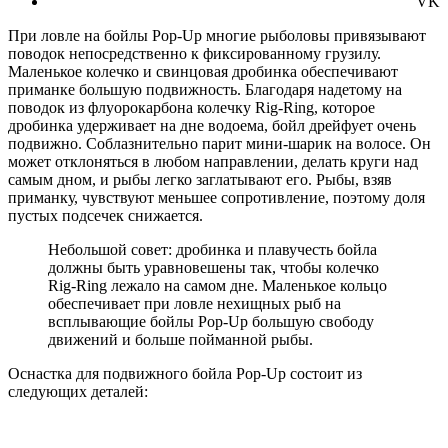
VK
При ловле на бойлы Pop-Up многие рыболовы привязывают
поводок непосредственно к фиксированному грузилу.
Маленькое колечко и свинцовая дробинка обеспечивают
приманке большую подвижность. Благодаря надетому на
поводок из флуорокарбона колечку Rig-Ring, которое
дробинка удерживает на дне водоема, бойл дрейфует очень
подвижно. Соблазнительно парит мини-шарик на волосе. Он
может отклоняться в любом направлении, делать круги над
самым дном, и рыбы легко заглатывают его. Рыбы, взяв
приманку, чувствуют меньшее сопротивление, поэтому доля
пустых подсечек снижается.
Небольшой совет: дробинка и плавучесть бойла
должны быть уравновешены так, чтобы колечко
Rig-Ring лежало на самом дне. Маленькое кольцо
обеспечивает при ловле нехищных рыб на
всплывающие бойлы Pop-Up большую свободу
движений и больше пойманной рыбы.
Оснастка для подвижного бойла Pop-Up состоит из
следующих деталей: