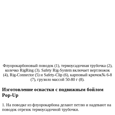
Флуорокарбоновый поводок (1), термоусадочная трубочка (2),
колечко RigRing (3). Safety Rig-System включает вертлюжок
(4), Rig-Connector (5) и Safety-Clip (6), карповый крючок№ 6-8
(7), грузило массой 50-80 г (8).
Изготовление оснастки с подвижным бойлом
Pop-Up
1. На поводке из флуорокарбона делают петлю и надевают на
поводок отрезок термоусадочной трубочки.