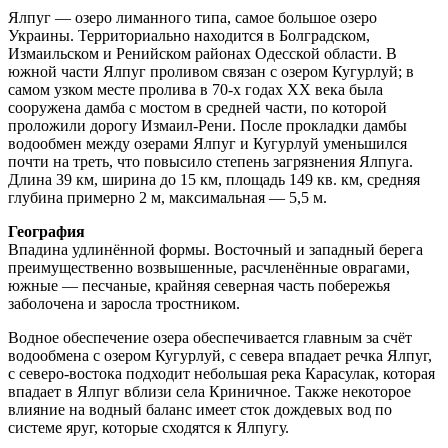
Ялпуг — озеро лиманного типа, самое большое озеро
Украины. Территориально находится в Болградском,
Измаильском и Ренийском районах Одесской области. В
южной части Ялпуг проливом связан с озером Кугурлуй; в
самом узком месте пролива в 70-х годах XX века была
сооружена дамба с мостом в средней части, по которой
проложили дорогу Измаил-Рени. После прокладки дамбы
водообмен между озерами Ялпуг и Кугурлуй уменьшился
почти на треть, что повысило степень загрязнения Ялпуга.
Длина 39 км, ширина до 15 км, площадь 149 кв. км, средняя
глубина примерно 2 м, максимальная — 5,5 м.
География
Впадина удлинённой формы. Восточный и западный берега
преимущественно возвышенные, расчленённые оврагами,
южные — песчаные, крайняя северная часть побережья
заболочена и заросла тростником.
Водное обеспечение озера обеспечивается главным за счёт
водообмена с озером Кугурлуй, с севера впадает речка Ялпуг,
с северо-востока подходит небольшая река Карасулак, которая
впадает в Ялпуг вблизи села Криничное. Также некоторое
влияние на водный баланс имеет сток дождевых вод по
системе яруг, которые сходятся к Ялпугу.