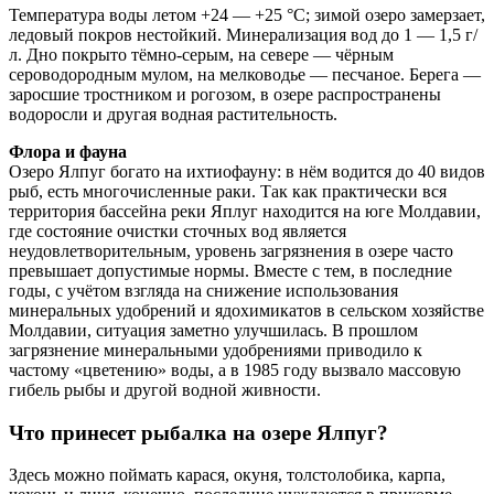
Температура воды летом +24 — +25 °C; зимой озеро замерзает,
ледовый покров нестойкий. Минерализация вод до 1 — 1,5 г/
л. Дно покрыто тёмно-серым, на севере — чёрным
сероводородным мулом, на мелководье — песчаное. Берега —
заросшие тростником и рогозом, в озере распространены
водоросли и другая водная растительность.
Флора и фауна
Озеро Ялпуг богато на ихтиофауну: в нём водится до 40 видов
рыб, есть многочисленные раки. Так как практически вся
территория бассейна реки Яплуг находится на юге Молдавии,
где состояние очистки сточных вод является
неудовлетворительным, уровень загрязнения в озере часто
превышает допустимые нормы. Вместе с тем, в последние
годы, с учётом взгляда на снижение использования
минеральных удобрений и ядохимикатов в сельском хозяйстве
Молдавии, ситуация заметно улучшилась. В прошлом
загрязнение минеральными удобрениями приводило к
частому «цветению» воды, а в 1985 году вызвало массовую
гибель рыбы и другой водной живности.
Что принесет рыбалка на озере Ялпуг?
Здесь можно поймать карася, окуня, толстолобика, карпа,