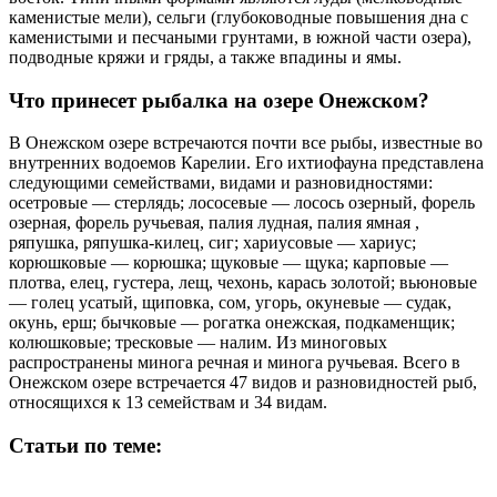
каменистые мели), сельги (глубоководные повышения дна с
каменистыми и песчаными грунтами, в южной части озера),
подводные кряжи и гряды, а также впадины и ямы.
Что принесет рыбалка на озере Онежском?
В Онежском озере встречаются почти все рыбы, известные во
внутренних водоемов Карелии. Его ихтиофауна представлена
следующими семействами, видами и разновидностями:
осетровые — стерлядь; лососевые — лосось озерный, форель
озерная, форель ручьевая, палия лудная, палия ямная ,
ряпушка, ряпушка-килец, сиг; хариусовые — хариус;
корюшковые — корюшка; щуковые — щука; карповые —
плотва, елец, густера, лещ, чехонь, карась золотой; вьюновые
— голец усатый, щиповка, сом, угорь, окуневые — судак,
окунь, ерш; бычковые — рогатка онежская, подкаменщик;
колюшковые; тресковые — налим. Из миноговых
распространены минога речная и минога ручьевая. Всего в
Онежском озере встречается 47 видов и разновидностей рыб,
относящихся к 13 семействам и 34 видам.
Статьи по теме: