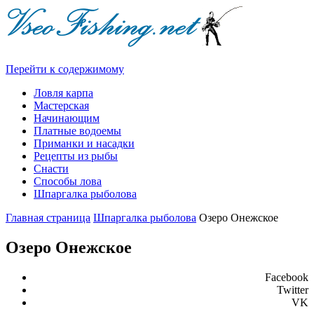
Перейти к содержимому
Ловля карпа
Мастерская
Начинающим
Платные водоемы
Приманки и насадки
Рецепты из рыбы
Снасти
Способы лова
Шпаргалка рыболова
Главная страница
Шпаргалка рыболова
Озеро Онежское
Озеро Онежское
Facebook
Twitter
VK