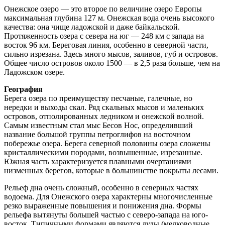
Онежское озеро — это второе по величине озеро Европы
максимальная глубина 127 м. Онежская вода очень высокого
качества: она чище ладожской и даже байкальской.
Протяженность озера с севера на юг — 248 км с запада на
восток 96 км. Береговая линия, особенно в северной части,
сильно изрезана. Здесь много мысов, заливов, губ и островов.
Общее число островов около 1500 — в 2,5 раза больше, чем на
Ладожском озере.
География
Берега озера по преимуществу песчаные, галечные, но
нередки и выходы скал. Ряд скальных мысов и маленьких
островов, отполированных ледником и онежской волной.
Самым известным стал мыс Бесов Нос, определивший
название большой группы петроглифов на восточном
побережье озера. Берега северной половины озера сложены
кристаллическими породами, возвышенные, изрезанные.
Южная часть характеризуется плавными очертаниями
низменных берегов, которые в большинстве покрыты лесами.
Рельеф дна очень сложный, особенно в северных частях
водоема. Для Онежского озера характерны многочисленные
резко выраженные повышения и понижения дна. Формы
рельефа вытянуты большей частью с северо-запада на юго-
восток. Типичными формами являются луды (мелководные