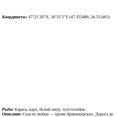
Координаты:
47°21’20″N, 34°33’5″E (47.355489, 34.551465)
Рыба:
Карась, карп, белый амур, толстолобик.
Описание:
Снасти любые — кроме браконьерских. Дорога до