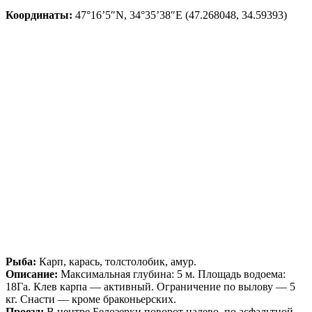
Координаты:
47°16’5″N, 34°35’38″E (47.268048, 34.59393)
Рыба:
Карп, карась, толстолобик, амур.
Описание:
Максимальная глубина: 5 м. Площадь водоема:
18Га. Клев карпа — активный. Ограничение по вылову — 5
кг. Снасти — кроме браконьерских.
Проезд:
В центре Белозерки поворот налево, по асфальтной