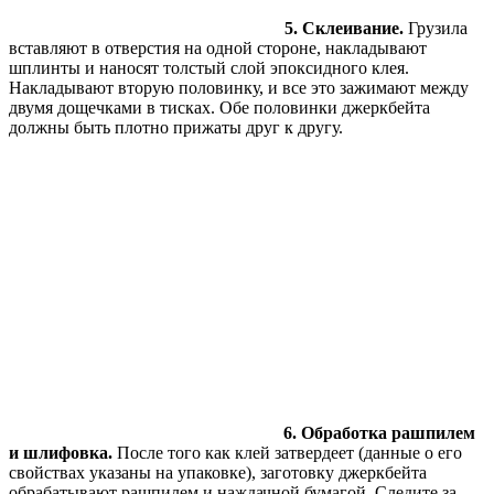
5. Склеивание.
Грузила
вставляют в отверстия на одной стороне, накладывают
шплинты и наносят толстый слой эпоксидного клея.
Накладывают вторую половинку, и все это зажимают между
двумя дощечками в тисках. Обе половинки джеркбейта
должны быть плотно прижаты друг к другу.
6. Обработка рашпилем
и шлифовка.
После того как клей затвердеет (данные о его
свойствах указаны на упаковке), заготовку джеркбейта
обрабатывают рашпилем и наждачной бумагой. Следите за