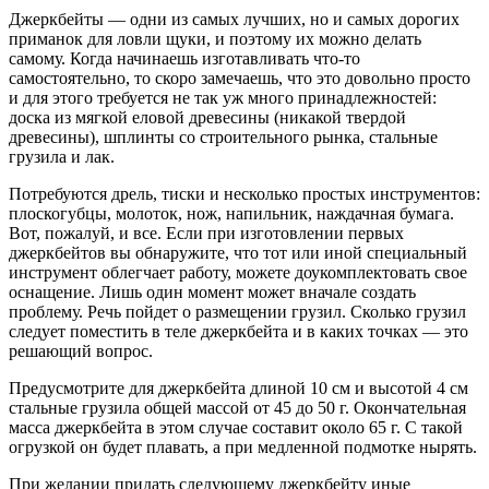
Джеркбейты — одни из самых лучших, но и самых дорогих
приманок для ловли щуки, и поэтому их можно делать
самому. Когда начинаешь изготавливать что-то
самостоятельно, то скоро замечаешь, что это довольно просто
и для этого требуется не так уж много принадлежностей:
доска из мягкой еловой древесины (никакой твердой
древесины), шплинты со строительного рынка, стальные
грузила и лак.
Потребуются дрель, тиски и несколько простых инструментов:
плоскогубцы, молоток, нож, напильник, наждачная бумага.
Вот, пожалуй, и все. Если при изготовлении первых
джеркбейтов вы обнаружите, что тот или иной специальный
инструмент облегчает работу, можете доукомплектовать свое
оснащение. Лишь один момент может вначале создать
проблему. Речь пойдет о размещении грузил. Сколько грузил
следует поместить в теле джеркбейта и в каких точках — это
решающий вопрос.
Предусмотрите для джеркбейта длиной 10 см и высотой 4 см
стальные грузила общей массой от 45 до 50 г. Окончательная
масса джеркбейта в этом случае составит около 65 г. С такой
огрузкой он будет плавать, а при медленной подмотке нырять.
При желании придать следующему джеркбейту иные