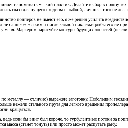
чинает напоминать мягкий пластик. Делайте выбор в пользу тех 
леить глаза для пущего сходства с рыбкой, лично я этого не дела
шинство попперов не имеют его, я же решил усилить воздействи
ыл не слишком мягким и после каждой поклевки рыбы его не прих
 у меня. Маркером нарисуйте контуры будущих лопастей (не сл
по металлу — отлично) вырежьте заготовку. Небольшим гвоздик
ольше нежели стального прута для легкого вращения пропеллера
огли вращаться.
, ведь если бы винт был короче, то турбулентные потоки за по
я масса (станет тонуть) или просто может распугать рыбу.