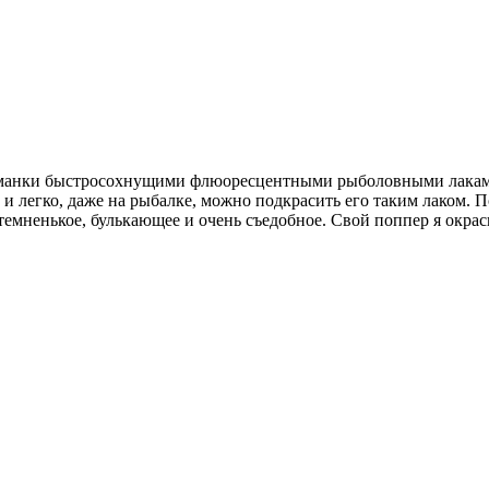
риманки быстросохнущими флюоресцентными рыболовными лаками
 легко, даже на рыбалке, можно подкрасить его таким лаком. По
о темненькое, булькающее и очень съедобное. Свой поппер я окр