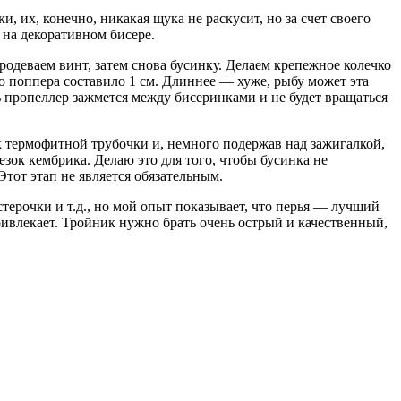
 их, конечно, никакая щука не раскусит, но за счет своего
 на декоративном бисере.
родеваем винт, затем снова бусинку. Делаем крепежное колечко
о поппера составило 1 см. Длиннее — хуже, рыбу может эта
дь пропеллер зажмется между бисеринками и не будет вращаться
ек термофитной трубочки и, немного подержав над зажигалкой,
езок кембрика. Делаю это для того, чтобы бусинка не
тот этап не является обязательным.
ерочки и т.д., но мой опыт показывает, что перья — лучший
ривлекает. Тройник нужно брать очень острый и качественный,