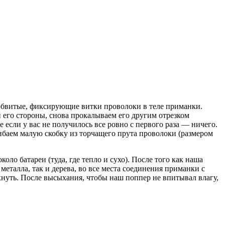
м обвитые, фиксирующие витки проволоки в теле приманки.
й его стороны, снова прокалываем его другим отрезком
е если у вас не получилось все ровно с первого раза — ничего.
гибаем малую скобку из торчащего прута проволоки (размером
коло батареи (туда, где тепло и сухо). После того как наша
еталла, так и дерева, во все места соединения приманки с
хнуть. После высыхания, чтобы наш поппер не впитывал влагу,