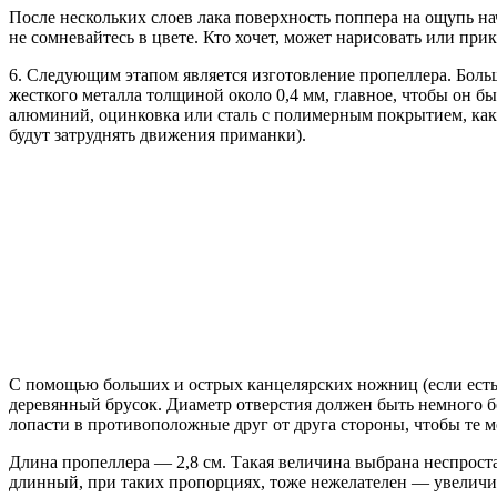
После нескольких слоев лака поверхность поппера на ощупь на
не сомневайтесь в цвете. Кто хочет, может нарисовать или прик
6. Следующим этапом является изготовление пропеллера. Боль
жесткого металла толщиной около 0,4 мм, главное, чтобы он б
алюминий, оцинковка или сталь с полимерным покрытием, как
будут затруднять движения приманки).
С помощью больших и острых канцелярских ножниц (если есть 
деревянный брусок. Диаметр отверстия должен быть немного б
лопасти в противоположные друг от друга стороны, чтобы те м
Длина пропеллера — 2,8 см. Такая величина выбрана неспроста
длинный, при таких пропорциях, тоже нежелателен — увеличитс