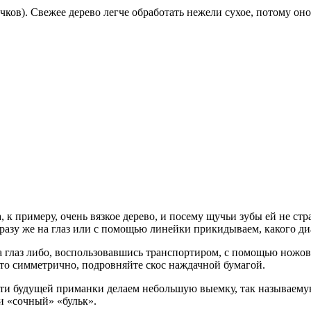
учков). Свежее дерево легче обработать нежели сухое, потому о
 примеру, очень вязкое дерево, и посему щучьи зубы ей не стра
 Сразу же на глаз или с помощью линейки прикидываем, какого д
на глаз либо, воспользовавшись транспортиром, с помощью ножо
 это симметрично, подровняйте скос наждачной бумагой.
сти будущей приманки делаем небольшую выемку, так называему
и «сочный» «бульк».