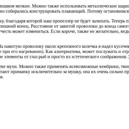
лишком мелкие. Можно также использовать металлические шарики,
льно собирались конструировать плавающий. Потому остановимся
, благодаря которой наш пропеллер не будет залипать. Теперь п
лишний конец. Расстояние от завитой проволоки до конца самог
авучесть может измениться. Если короче, также не желательно, ве
 На навитую проволоку около крепежного колечка я надел кусоч
 при его нагревании). Как альтернатива, может послужить и отр
 элементы от глаз рыб и просто из эстетического соображения. Э
тве мухи. Можно также применять всевозможные кембрики, твист
атают приманку исключительно за мушку, она их очень сильно п
в.