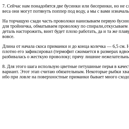
7. Сейчас нам понадобятся две бусинки или бисеринки, но не с
веса они могут потянуть поппер под воду, а мы с вами изнача
На торчащую сзади часть проволоки нанизываем первую бусинку
для тройничка, обматываем проволоку по спирали,откусываем 
деталь насторожить, винт будет плохо работать, да и та же пл
вовсе.
Длина от начала скоса приманки и до конца колечка — 6,5 см.
плотно его зафиксировал (термофит сжимается в размерах вдвое
разбивалась о жесткую проволоку; прячу лишние нежелательные
8. Для этого шага использую цветные петушиные перья в качес
вариант. Этот этап считаю обязательным. Некоторые рыбки хв
ибо при ловле на поверхностные приманки бывает много сходо