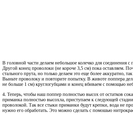
В головной части делаем небольшое колечко для соединения с
Другой конец проволоки (не короче 3,5 см) пока оставляем. По
стального прута, но только делаем это еще более аккуратно, та
Выньте проволоку и повторите попытку. В животе поппера дела
не больше 1 см) круглогубцами и конец вбиваем с помощью неб
4. Теперь, чтобы наш поппер полностью высох от остатков сока (
приманка полностью высохла, приступаем к следующей стадии. 
проволокой. Так все стыки приманки будут крепки, вода не пр
нужно его обработать. Это можно сделать с помошью нитрокра