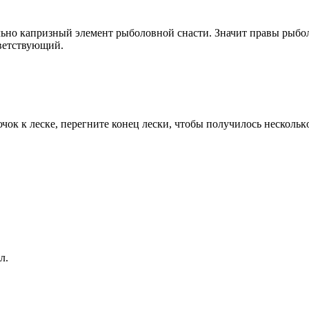
ьно капризный элемент рыболовной снасти. Значит правы рыболо
тветствующий.
ок к леске, перегните конец лески, чтобы получилось нескольк
л.