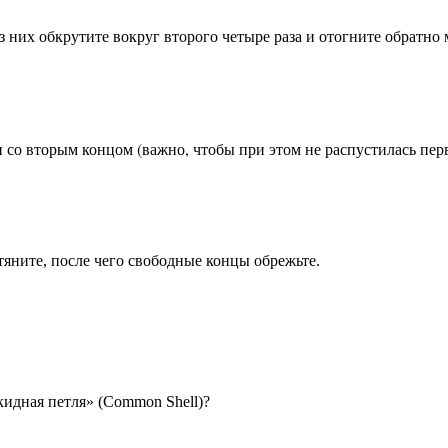
з них обкрутите вокруг второго четыре раза и отогните обратно 
орым концом (важно, чтобы при этом не распустилась перв
 со вт
атяните, после чего свободные концы обрежьте.
кидная петля» (Common Shell)?