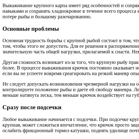
Вываживание крупного карпа имеет ряд особенностей и сопря
навыками и сохранять хладнокровие в течение всего процесса 
потере рыбы и большому разочарованию.
Основные проблемы
Основная трудность борьбы с крупной рыбой состоит в том, чт
том, чтобы этого не допустить. Для ее решения в распоряжен
значительную часть общей нагрузки, прилагаемой к снасти. Не
Другая сложность возникает из-за того, что крупную рыбу прак
более. В процессе вываживания крючок постоянно оказывает неж
если вы не успеете вовремя среагировать на резкий маневр оп
Не следует допускать возникновения чрезмерной нагрузки на 
контролируете положение рыбы и даете ей свободу маневра. Лес
меньше натянута леска, тем меньше крючок воздействует на губ
Сразу после подсечки
Любое вываживание начинается с подсечки. При подсечке круп
крупная, может сложиться впечатление, что крючок просто заце
ослабить фрикционный тормоз катушки, поднять удилище почти