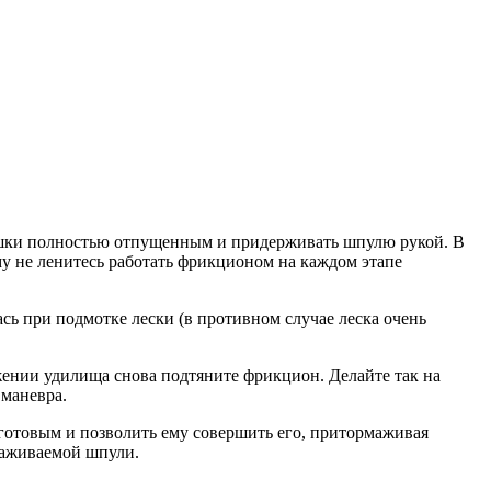
ушки полностью отпущенным и придерживать шпулю рукой. В
му не ленитесь работать фрикционом на каждом этапе
ь при подмотке лески (в противном случае леска очень
ении удилища снова подтяните фрикцион. Делайте так на
маневра.
 готовым и позволить ему совершить его, притормаживая
маживаемой шпули.