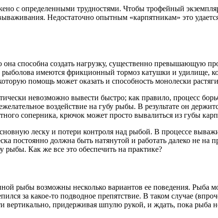
жено с определенными трудностями. Чтобы трофейный экземпляр
вываживания. Недостаточно опытным «карпятникам» это удается 
о она способна создать нагрузку, существенно превышающую про
ии рыболова имеются фрикционный тормоз катушки и удилище, ко
которую помощь может оказать и способность монолески растяги
тически невозможно вывести быстро; как правило, процесс борьбы
елательное воздействие на губу рыбы. В результате он держится
ытного соперника, крючок может просто вывалиться из губы карп
основную леску и потери контроля над рыбой. В процессе вываж
ка постоянно должна быть натянутой и работать далеко не на пр
у рыбы. Как же все это обеспечить на практике?
ной рыбы возможны несколько вариантов ее поведения. Рыба мож
пился за какое-то подводное препятствие. В таком случае (впроч
 вертикально, придерживая шпулю рукой, и ждать, пока рыба не