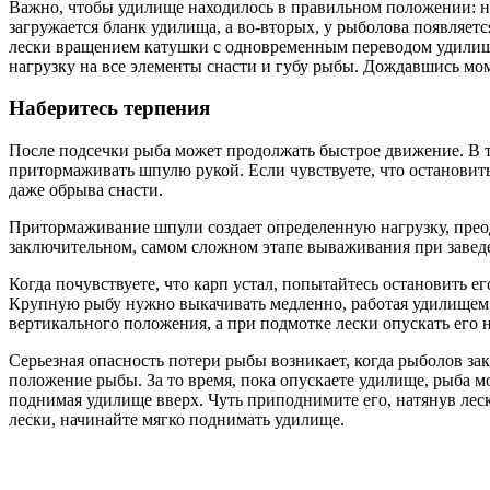
Важно, чтобы удилище находилось в правильном положении: не
загружается бланк удилища, а во-вторых, у рыболова появляет
лески вращением катушки с одновременным переводом удилища
нагрузку на все элементы снасти и губу рыбы. Дождавшись мо
Наберитесь терпения
После подсечки рыба может продолжать быстрое движение. В 
притормаживать шпулю рукой. Если чувствуете, что остановить
даже обрыва снасти.
Притормаживание шпули создает определенную нагрузку, преодо
заключительном, самом сложном этапе вываживания при заведе
Когда почувствуете, что карп устал, попытайтесь остановить 
Крупную рыбу нужно выкачивать медленно, работая удилищем 
вертикального положения, а при подмотке лески опускать его не
Серьезная опасность потери рыбы возникает, когда рыболов з
положение рыбы. За то время, пока опускаете удилище, рыба м
поднимая удилище вверх. Чуть приподнимите его, натянув леск
лески, начинайте мягко поднимать удилище.