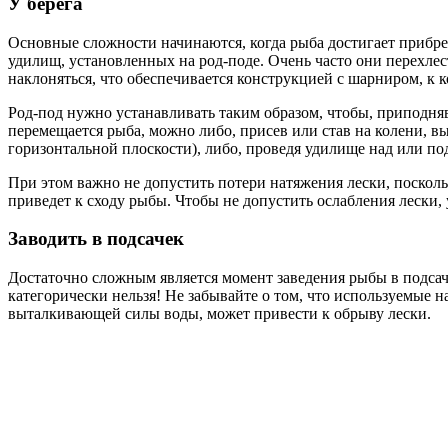
У берега
Основные сложности начинаются, когда рыба достигает прибр
удилищ, установленных на род-поде. Очень часто они перехле
наклоняться, что обеспечивается конструкцией с шарниром, к 
Род-под нужно устанавливать таким образом, чтобы, приподняв
перемещается рыба, можно либо, присев или став на колени, в
горизонтальной плоскости), либо, проведя удилище над или п
При этом важно не допустить потери натяжения лески, посколь
приведет к сходу рыбы. Чтобы не допустить ослабления лески,
Заводить в подсачек
Достаточно сложным является момент заведения рыбы в подсач
категорически нельзя! Не забывайте о том, что используемые 
выталкивающей силы воды, может привести к обрыву лески.