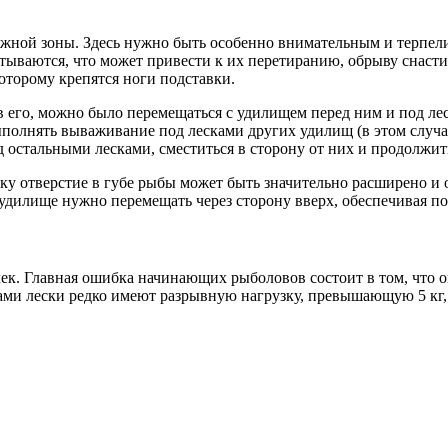
ежной зоны. Здесь нужно быть особенно внимательным и терпел
стываются, что может привести к их перетиранию, обрыву снасти
которому крепятся ноги подставки.
 его, можно было перемещаться с удилищем перед ним и под лес
ыполнять вываживание под лесками других удилищ (в этом случа
од остальными лесками, сместиться в сторону от них и продолж
ку отверстие в губе рыбы может быть значительно расширено и о
 удилище нужно перемещать через сторону вверх, обеспечивая п
ек. Главная ошибка начинающих рыболовов состоит в том, что о
нами лески редко имеют разрывную нагрузку, превышающую 5 кг,