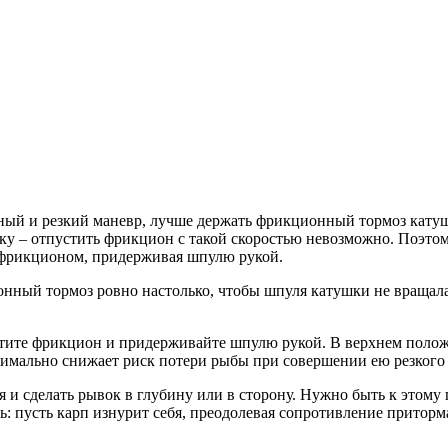
ный и резкий маневр, лучше держать фрикционный тормоз кат
уку – отпустить фрикцион с такой скоростью невозможно. Поэто
фрикционом, придерживая шпулю рукой.
ный тормоз ровно настолько, чтобы шпуля катушки не вращалас
тите фрикцион и придерживайте шпулю рукой. В верхнем полож
имально снижает риск потери рыбы при совершении ею резкого 
я и сделать рывок в глубину или в сторону. Нужно быть к этому
ь: пусть карп изнурит себя, преодолевая сопротивление притор