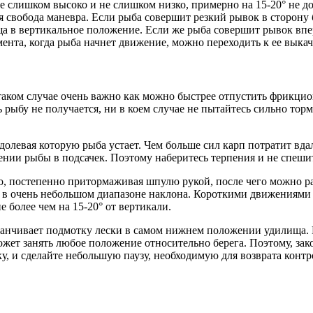
 слишком высоко и не слишком низко, примерно на 15-20° не до
ся свобода маневра. Если рыба совершит резкий рывок в сторону
 в вертикальное положение. Если же рыба совершит рывок впе
мента, когда рыба начнет движение, можно переходить к ее вык
таком случае очень важно как можно быстрее отпустить фрикцио
 рыбу не получается, ни в коем случае не пытайтесь сильно торм
левая которую рыба устает. Чем больше сил карп потратит вдали
нии рыбы в подсачек. Поэтому наберитесь терпения и не спешите
его, постепенно притормаживая шпулю рукой, после чего можно р
в очень небольшом диапазоне наклона. Короткими движениями с
 более чем на 15-20° от вертикали.
аканчивает подмотку лески в самом нижнем положении удилища.
ожет занять любое положение относительно берега. Поэтому, зак
у, и сделайте небольшую паузу, необходимую для возврата контр