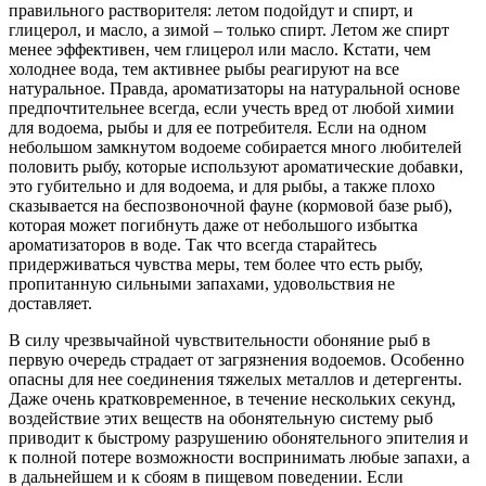
правильного растворителя: летом подойдут и спирт, и
глицерол, и масло, а зимой – только спирт. Летом же спирт
менее эффективен, чем глицерол или масло. Кстати, чем
холоднее вода, тем активнее рыбы реагируют на все
натуральное. Правда, ароматизаторы на натуральной основе
предпочтительнее всегда, если учесть вред от любой химии
для водоема, рыбы и для ее потребителя. Если на одном
небольшом замкнутом водоеме собирается много любителей
половить рыбу, которые используют ароматические добавки,
это губительно и для водоема, и для рыбы, а также плохо
сказывается на беспозвоночной фауне (кормовой базе рыб),
которая может погибнуть даже от небольшого избытка
ароматизаторов в воде. Так что всегда старайтесь
придерживаться чувства меры, тем более что есть рыбу,
пропитанную сильными запахами, удовольствия не
доставляет.
В силу чрезвычайной чувствительности обоняние рыб в
первую очередь страдает от загрязнения водоемов. Особенно
опасны для нее соединения тяжелых металлов и детергенты.
Даже очень кратковременное, в течение нескольких секунд,
воздействие этих веществ на обонятельную систему рыб
приводит к быстрому разрушению обонятельного эпителия и
к полной потере возможности воспринимать любые запахи, а
в дальнейшем и к сбоям в пищевом поведении. Если