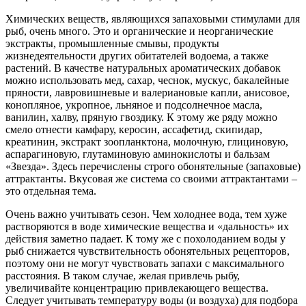
Химических веществ, являющихся запаховыми стимулами для
рыб, очень много. Это и органические и неорганические
экстракты, промышленные смывы, продукты
жизнедеятельности других обитателей водоема, а также
растений. В качестве натуральных ароматических добавок
можно использовать мед, сахар, чеснок, мускус, бакалейные
пряности, лавровишневые и валериановые капли, анисовое,
конопляное, укропное, льняное и подсолнечное масла,
ванилин, халву, пряную гвоздику. К этому же ряду можно
смело отнести камфару, керосин, ассафетид, скипидар,
креатинин, экстракт зоопланктона, молочную, глициновую,
аспарагиновую, глутаминовую аминокислоты и бальзам
«Звезда». Здесь перечислены строго обонятельные (запаховые)
аттрактанты. Вкусовая же система со своими аттрактантами –
это отдельная тема.
Очень важно учитывать сезон. Чем холоднее вода, тем хуже
растворяются в воде химические вещества и «дальность» их
действия заметно падает. К тому же с похолоданием воды у
рыб снижается чувствительность обонятельных рецепторов,
поэтому они не могут чувствовать запахи с максимального
расстояния. В таком случае, желая привлечь рыбу,
увеличивайте концентрацию привлекающего вещества.
Следует учитывать температуру воды (и воздуха) для подбора