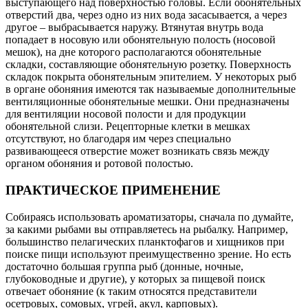
выступающего над поверхностью головы. Если обонятельных
отверстий два, через одно из них вода засасывается, а через
другое – выбрасывается наружу. Втянутая внутрь вода
попадает в носовую или обонятельную полость (носовой
мешок), на дне которого располагаются обонятельные
складки, составляющие обонятельную розетку. Поверхность
складок покрыта обонятельным эпителием. У некоторых рыб
в органе обоняния имеются так называемые дополнительные
вентиляционные обонятельные мешки. Они предназначены
для вентиляции носовой полости и для продукции
обонятельной слизи. Рецепторные клетки в мешках
отсутствуют, но благодаря им через специально
развивающееся отверстие может возникать связь между
органом обоняния и ротовой полостью.
ПРАКТИЧЕСКОЕ ПРИМЕНЕНИЕ
Собираясь использовать ароматизаторы, сначала по думайте,
за какими рыбами вы отправляетесь на рыбалку. Например,
большинство пелагических планктофагов и хищников при
поиске пищи используют преимущественно зрение. Но есть
достаточно большая группа рыб (донные, ночные,
глубоководные и другие), у которых за пищевой поиск
отвечает обоняние (к таким относятся представители
осетровых, сомовых, угрей, акул, карповых).