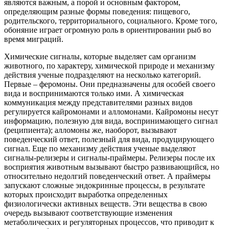
являются важным, а порой и основным фактором,
определяющим разные формы поведения: пищевого,
родительского, территориального, социального. Кроме того,
обоняние играет огромную роль в ориентировании рыб во
время миграций.
Химические сигналы, которые выделяет сам организм
животного, по характеру, химической природе и механизму
действия ученые подразделяют на несколько категорий.
Первые – феромоны. Они предназначены для особей своего
вида и воспринимаются только ими. А химическая
коммуникация между представителями разных видов
регулируется кайромонами и алломонами. Кайромоны несут
информацию, полезную для вида, воспринимающего сигнал
(реципиента); алломоны же, наоборот, вызывают
поведенческий ответ, полезный для вида, продуцирующего
сигнал. Еще по механизму действия ученые выделяют
сигналы-релизеры и сигналы-праймеры. Релизеры после их
восприятия животным вызывают быстро развивающийся, но
относительно недолгий поведенческий ответ. А праймеры
запускают сложные эндокринные процессы, в результате
которых происходит выработка определенных
физиологически активных веществ. Эти вещества в свою
очередь вызывают соответствующие изменения
метаболических и регуляторных процессов, что приводит к