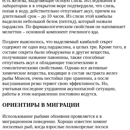
есть железы, выделяющие особую слизь. Исследования в
лаборатории и в открытом море подтвердили, что слизь,
попав в воду, действительно отпугивает акул, причем на
длительный срок – до 10 часов. Из слизи этой камбалы
выделили небольшой белок (пептид), который назвали
пардаксин. По фармакологическим свойствам он напоминает
мелиттин – основной компонент пчелиного яда.
Позднее выяснилось, что выделяемый камбалой секрет
содержит не один вид пардаксина, а целых три. Кроме того, в
составе секрета были обнаружены и другие вещества,
получившие название павонины, также способные
отпугивать акул и обладающие токсическими и
гемолитическими свойствами. Однако все активные
химические вещества, входящие в состав экстракта желез
рыбы Моисея, очень нестойки при хранении, а после
высушивания резко теряют свою эффективность. Но,
учитывая последние ухудшения акулоопасной ситуации,
работы в этом направлении постоянно ведутся.
ОРИЕНТИРЫ В МИГРАЦИИ
Использование рыбами обоняния проявляется и в
миграционном поведении. Хорошо известен хоминг
лососевых рыб, когда взрослые половозрелые лососи