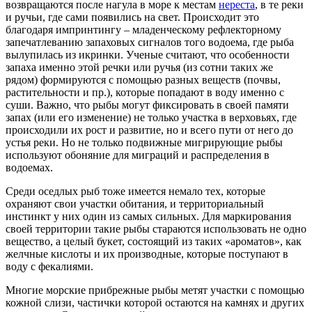
возвращаются после нагула в море к местам
нереста
, в те реки
и ручьи, где сами появились на свет. Происходит это
благодаря импринтингу – младенческому рефлекторному
запечатлеванию запаховых сигналов того водоема, где рыба
вылупилась из икринки. Ученые считают, что особенности
запаха именно этой речки или ручья (из сотни таких же
рядом) формируются с помощью разных веществ (почвы,
растительности и пр.), которые попадают в воду именно с
суши. Важно, что рыбы могут фиксировать в своей памяти
запах (или его изменение) не только участка в верховьях, где
происходили их рост и развитие, но и всего пути от него до
устья реки. Но не только подвижные мигрирующие рыбы
используют обоняние для миграций и распределения в
водоемах.
Среди оседлых рыб тоже имеется немало тех, которые
охраняют свои участки обитания, и территориальный
инстинкт у них один из самых сильных. Для маркирования
своей территории такие рыбы стараются использовать не одно
вещество, а целый букет, состоящий из таких «ароматов», как
желчные кислоты и их производные, которые поступают в
воду с фекалиями.
Многие морские прибрежные рыбы метят участки с помощью
кожной слизи, частички которой остаются на камнях и других