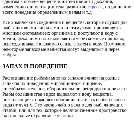
сдвигам в обмене веществ и интенсивности дыхания,
изменению пигментации тела, развитию
стресса
, подчинению
всего поведения определенным целям и т.д.
Все химические соединения и вещества, которые служат для
рыб запаховыми сигналами или стимулами, производятся
многими системами их организма и поступают в воду с
мочой, фекалиями или выделяются через кожные покровы,
переходя вначале в кожную слизь, а затем в воду. Возможно,
некоторые запаховые вещества могут выделяться и через
жабры.
ЗАПАХ И ПОВЕДЕНИЕ
Распознавание рыбами многих запахов влияет на разные
аспекты их поведения: миграционное, пищевое,
стаеобразовательное, оборонительное, репродуктивное и т.п.
Рыбы большинства видов выделяют в воду вещества,
позволяющие с помощью обоняния отличать особей своего
вида от чужих. Это чрезвычайно важно для рыб, живущих
стаями, или для тех, которые делят жизненное пространство
на отдельные охраняемые участки.