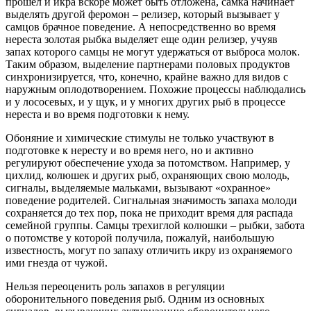
прошел и икра вскоре может быть отложена, самка начинает
выделять другой феромон – релизер, который вызывает у
самцов брачное поведение. А непосредственно во время
нереста золотая рыбка выделяет еще один релизер, учуяв
запах которого самцы не могут удержаться от выброса молок.
Таким образом, выделение партнерами половых продуктов
синхронизируется, что, конечно, крайне важно для видов с
наружным оплодотворением. Похожие процессы наблюдались
и у лососевых, и у щук, и у многих других рыб в процессе
нереста и во время подготовки к нему.
Обоняние и химические стимулы не только участвуют в
подготовке к нересту и во время него, но и активно
регулируют обеспечение ухода за потомством. Например, у
цихлид, колюшек и других рыб, охраняющих свою молодь,
сигналы, выделяемые мальками, вызывают «охранное»
поведение родителей. Сигнальная значимость запаха молоди
сохраняется до тех пор, пока не приходит время для распада
семейной группы. Самцы трехиглой колюшки – рыбки, забота
о потомстве у которой получила, пожалуй, наибольшую
известность, могут по запаху отличить икру из охраняемого
ими гнезда от чужой.
Нельзя переоценить роль запахов в регуляции
оборонительного поведения рыб. Одним из основных