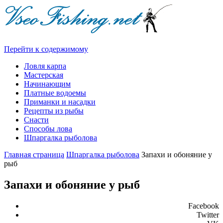
Перейти к содержимому
Ловля карпа
Мастерская
Начинающим
Платные водоемы
Приманки и насадки
Рецепты из рыбы
Снасти
Способы лова
Шпаргалка рыболова
Главная страница
Шпаргалка рыболова
Запахи и обоняние у
рыб
Запахи и обоняние у рыб
Facebook
Twitter