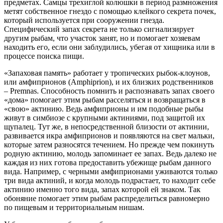
предметах. Самцы трехиглой колюшки в период размножения
метят собственное гнездо с помощью клейкого секрета почек,
который используется при сооружении гнезда.
Специфический запах секрета не только сигнализирует
другим рыбам, что участок занят, но и помогает хозяевам
находить его, если они заблудились, убегая от хищника или в
процессе поиска пищи.
«Запаховая память» работает у тропических рыбок-клоунов,
или амфиприонов (Amphiprion), и их близких родственников
– Premnas. Способность помнить и распознавать запах своего
«дома» помогает этим рыбам расселяться и возвращаться в
«свою» актинию. Ведь амфиприоны и им подобные рыбы
живут в симбиозе с крупными актиниями, под защитой их
щупалец. Тут же, в непосредственной близости от актинии,
развивается икра амфиприонов и появляются на свет мальки,
которые затем разносятся течением. Но прежде чем покинуть
родную актинию, молодь запоминает ее запах. Ведь далеко не
каждая из них готова предоставить убежище рыбам данного
вида. Например, с черными амфиприонами уживаются только
три вида актиний, и когда молодь подрастает, то находит себе
актинию именно того вида, запах которой ей знаком. Так
обоняние помогает этим рыбам распределиться равномерно
по пищевым и территориальным нишам.