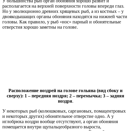
У большинства рыб орган обоняния хорошо развит и
располагается на верхней поверхности головы впереди глаз.
Но у эволюционно древних хрящевых рыб, а из костных – у
двоякодышащих органы обоняния находятся на нижней части
головы. Как правило, у рыб «нос» парный и обонятельные
отверстия хорошо заметны на голове.
Расположение ноздрей на голове гольяна (вид сбоку и
сверху): 1 – передняя ноздря; 2 – перемычка; 3 – задняя
ноздря
.
У некоторых рыб (колюшковых, саргановых, помацентровых
и некоторых других) обонятельное отверстие одно. А у
иглобрюха ноздри вообще отсутствуют, а орган обоняния
помещается внутри щупальцеобразного выроста,