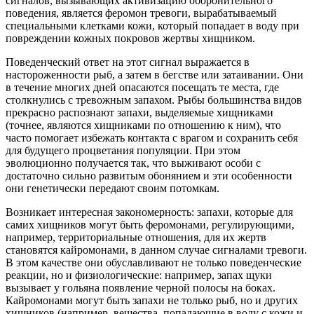
сигналов, вызывающих активизацию оборонительного
поведения, является феромон тревоги, вырабатываемый
специальными клетками кожи, который попадает в воду при
повреждении кожных покровов жертвы хищником.
Поведенческий ответ на этот сигнал выражается в
настороженности рыб, а затем в бегстве или затаивании. Они
в течение многих дней опасаются посещать те места, где
столкнулись с тревожным запахом. Рыбы большинства видов
прекрасно распознают запахи, выделяемые хищниками
(точнее, являются хищниками по отношению к ним), что
часто помогает избежать контакта с врагом и сохранить себя
для будущего процветания популяции. При этом
эволюционно получается так, что выживают особи с
достаточно сильно развитым обонянием и эти особенности
они генетически передают своим потомкам.
Возникает интересная закономерность: запахи, которые для
самих хищников могут быть феромонами, регулирующими,
например, территориальные отношения, для их жертв
становятся кайромонами, в данном случае сигналами тревоги.
В этом качестве они обуславливают не только поведенческие
реакции, но и физиологические: например, запах щуки
вызывает у гольяна появление черной полосы на боках.
Кайромонами могут быть запахи не только рыб, но и других
хищников (например, вещества, попадающие в воду с кожи и