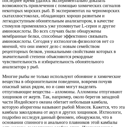
последнее время удалось экспериментально доказать
возможность привлечения с помощью химических сигналов
некоторых морских рыб. В экспериментах на черноморских
скатаххвостоколах, обладающих хорошо развитым и
легкодоступным обонятельным анализатором, в качестве
стимулов применялись уже упомянутые L-серин и другие
аминокислоты. Во всех случаях были обнаружены
мембранные белки, способные эффективно связывать
аминокислоты. Сегодня у ихтиологов-физиологов нет со
мнений, что они имеют дело с новым семейством
рецепторных белков, уникальными свойствами которых в
значительной степени объясняются рекордные
чувствительность и избирательность обонятельного
анализатора у рыб.
Многие рыбы не только используют обоняние и химические
вещества в оборонительном поведении, вовремя почуяв
опасный запах рядом, но и сами могут выделять
отпугивающие вещества – алломоны. Алломоны отпугивают
хищников от жертв. Так, например, около берегов западной
части Индийского океана обитает небольшая камбала,
которую аборигены называют рыбой Моисея. Кажется, что эта
камбала заколдована от акул и других хищников. Ихтиологи,
подробно исследуя данный феномен, обнаружили, что в
основании спинного и анального плавников этой камбалы