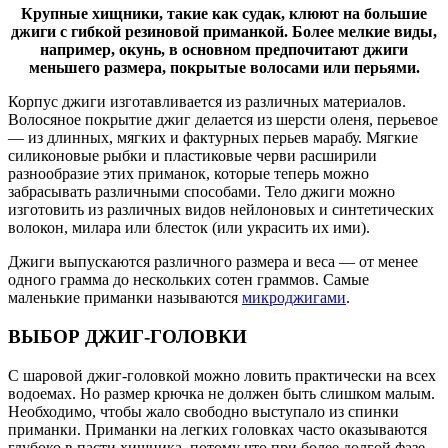
Крупные хищники, такие как судак, клюют на большие
джиги с гибкой резиновой приманкой. Более мелкие виды,
например, окунь, в основном предпочитают джиги
меньшего размера, покрытые волосами или перьями.
Корпус джиги изготавливается из различных материалов.
Волосяное покрытие джиг делается из шерсти оленя, перьевое
— из длинных, мягких и фактурных перьев марабу. Мягкие
силиконовые рыбки и пластиковые черви расширили
разнообразие этих приманок, которые теперь можно
забрасывать различными способами. Тело джиги можно
изготовить из различных видов нейлоновых и синтетических
волокон, милара или блесток (или украсить их ими).
Джиги выпускаются различного размера и веса — от менее
одного грамма до нескольких сотен граммов. Самые
маленькие приманки называются
микроджигами
.
ВЫБОР ДЖИГ-ГОЛОВКИ
С шаровой джиг-головкой можно ловить практически на всех
водоемах. Но размер крючка не должен быть слишком малым.
Необходимо, чтобы жало свободно выступало из спинки
приманки. Приманки на легких головках часто оказываются
глубоко в пасти хищника, потому что при более долгой фазе