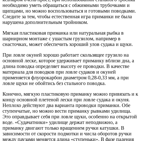
необходимо уметь обращаться с обжимными трубочками и
щипцами, но можно воспользоваться и готовыми поводками.
Следите за тем, чтобы естественная игра приманки не была
нарушена дополнительным тройником.
Мягкая пластиковая приманка или натуральная рыбка в
шарнирном монтаже с ушастым грузилом, например в
снасточках, может обеспечить хороший улов судака и щуки.
При ловле окуней хорошо работает скользящее грузило на
основной леске, которое удерживает приманку вблизи дна, а
длина поводка определяет высоту ее проводки. В качестве
материала для поводков при ловле судаков и окуней
применяется флуорокарбон диаметром 0,28-0,33 мм, а при
ловле щуки не обойтись без стального поводка.
Конечно, мягкую пластиковую приманку можно привязать и к
концу основной плетеной лески при ловле судака и окуня.
Неплохо действуют два варианта проводки приманки. Обе
ступенчатые, но можно вести приманку рывками удилища.
Это оправдывает себя при ловле щуки, особенно на открытой
воде. «Судачатники» удилище держат неподвижно, а
приманку двигают только вращением ручки катушки. В
зависимости от скорости подмотки и числа оборотов ручки
между паузами меняется длина «ступеньки». В фазе падения