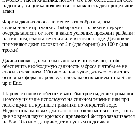
падения у хищника появляется возможность для прицельной
атаки.
Формы джиг-головок не менее разнообразны, чем
силиконовые приманки. Выбор джиг-головки в первую
очередь зависит от того, в каких условиях проходит рыбалка:
на сильном, слабом течении или в стоячей воде. Для ловли
применяют джиг-головки от 2 г (для форели) до 100 г (для
трески).
Джиг-головка должна быть достаточно тяжелой, чтобы
обеспечить необходимую дальность заброса и чтобы ее не
сносило течением. Обычно используют джиг-головки трех
основных форм: шаровые, с плоским основанием типа Stand
up и Erie.
Шаровые головки обеспечивают быстрое падение приманки.
Поэтому их чаще используют на сильном течении или при
ловле щуки на крупные приманки по открытой воде.
Недостаток шаровых джиг-головок заключается в том, что на
дне во время паузы крючок с приманкой быстро заваливается
на бок. Это иногда приводит к пустым подсечкам.