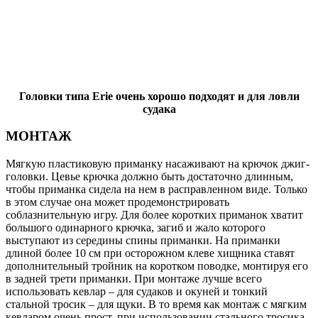
Головки типа Erie очень хорошо подходят и для ловли
судака
МОНТАЖ
Мягкую пластиковую приманку насаживают на крючок джиг-
головки. Цевье крючка должно быть достаточно длинным,
чтобы приманка сидела на нем в расправленном виде. Только
в этом случае она может продемонстрировать
соблазнительную игру. Для более коротких приманок хватит
большого одинарного крючка, загиб и жало которого
выступают из середины спины приманки. На приманки
длиной более 10 см при осторожном клеве хищника ставят
дополнительный тройник на коротком поводке, монтируя его
в задней трети приманки. При монтаже лучше всего
использовать кевлар – для судаков и окуней и тонкий
стальной тросик – для щуки. В то время как монтаж с мягким
кевларом очень прост, при использовании стального тросика