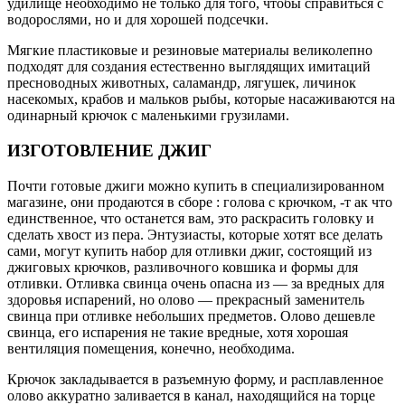
удилище необходимо не только для того, чтобы справиться с
водорослями, но и для хорошей подсечки.
Мягкие пластиковые и резиновые материалы великолепно
подходят для создания естественно выглядящих имитаций
пресноводных животных, саламандр, лягушек, личинок
насекомых, крабов и мальков рыбы, которые насаживаются на
одинарный крючок с маленькими грузилами.
ИЗГОТОВЛЕНИЕ ДЖИГ
Почти готовые джиги можно купить в специализированном
магазине, они продаются в сборе : голова с крючком, -т ак что
единственное, что останется вам, это раскрасить головку и
сделать хвост из пера. Энтузиасты, которые хотят все делать
сами, могут купить набор для отливки джиг, состоящий из
джиговых крючков, разливочного ковшика и формы для
отливки. Отливка свинца очень опасна из — за вредных для
здоровья испарений, но олово — прекрасный заменитель
свинца при отливке небольших предметов. Олово дешевле
свинца, его испарения не такие вредные, хотя хорошая
вентиляция помещения, конечно, необходима.
Крючок закладывается в разъемную форму, и расплавленное
олово аккуратно заливается в канал, находящийся на торце