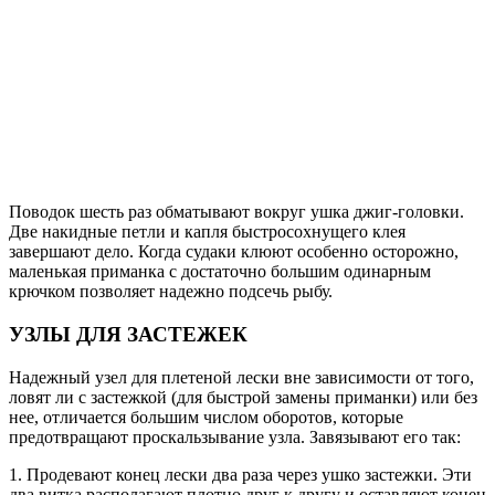
Поводок шесть раз обматывают вокруг ушка джиг-головки.
Две накидные петли и капля быстросохнущего клея
завершают дело. Когда судаки клюют особенно осторожно,
маленькая приманка с достаточно большим одинарным
крючком позволяет надежно подсечь рыбу.
УЗЛЫ ДЛЯ ЗАСТЕЖЕК
Надежный узел для плетеной лески вне зависимости от того,
ловят ли с застежкой (для быстрой замены приманки) или без
нее, отличается большим числом оборотов, которые
предотвращают проскальзывание узла. Завязывают его так:
1. Продевают конец лески два раза через ушко застежки. Эти
два витка располагают плотно друг к другу и оставляют конец