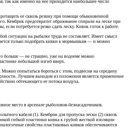
я, так как именно на нее приходится наибольшее число
о протащить ее сквозь резину при помощи обыкновенной
ого. Кембрик предотвратит образование спирали на леске при
 если потребуется резко сдать леску. Кивок готов к работе.
бой ситуации на рыбалке труда не составляет. Имеет смысл
стается только подобрать кивки к мормышкам — и можно
го больше — не страшно, уже на водоеме можно
ластинке небольшой изгиб вверх.
 Можно попытаться бороться с этим, подвесив на середину
верхности. Лучшим выходом из положения является применение
йствию обтекающего ее потока воздуха.
овное место в арсенале рыболовов-безнасадочников.
ьтного кабеля (1). Кембрик для пропуска лески (2) сквозь
тонкой гибкой пластинки кивка к грубой жесткой изоляции
 Аналогичные свойства пластиковых кивков обеспечиваются