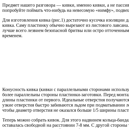
Предмет нашего разговора — кивки, именно кивки, а не пассив
попробуйте поймать что-нибудь на невесомую «нимфу», подве
Для изготовления кивка (рис.1) достаточно кусочка изоляции
кивка. Саму пластинку обычно вырезают из листового лавсана. 
лучше всего лезвием безопасной бритвы или остро отточенным 
временем.
Конусность кивка (кивки с параллельными сторонами использу
более параллельны стороны пластинки-заготовки. Перед монтаж
длины пластинки от первого. Идеальные отверстия получаются,
узкие отверстия быстро забиваются льдом при подматывании ле
чтобы диаметр отверстия не оказался больше 1/5 ширины пласт
Теперь можно собрать кивок. Для этого надвинем кольца-банда
оставалась свободной на расстоянии 7-8 мм. С другой стороны