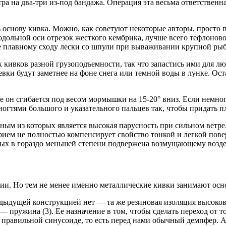
а на два-три из-под бандажа. Операция эта весьма ответственна
зь основу кивка. Можно, как советуют некоторые авторы, прост
родольной оси отрезок жесткого кембрика, лучше всего тефлонов
е плавному сходу лески со шпули при вываживании крупной рыбы,
 кивков разной грузоподъемности, так что запастись ими для лю
евки будут заметнее на фоне снега или темной воды в лунке. О
е он сгибается под весом мормышки на 15-20° вниз. Если немно
ногтями большого и указательного пальцев так, чтобы придать п
ым из которых является высокая парусность при сильном ветре.
 прием не полностью компенсирует свойство тонкой и легкой по
орых в гораздо меньшей степени подвержена возмущающему возде
нии. Но тем не менее именно металлические кивки занимают осн
дыдущей конструкцией нет — та же резиновая изоляция высоковол
— пружина (3). Ее назначение в том, чтобы сделать переход от 
к правильной синусоиде, то есть перед нами обычный демпфер.