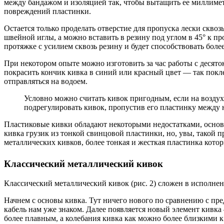
между бандажом и изоляцией так, чтобы вытащить ее миллиметр
повреждений пластинки.
Остается только проделать отверстие для пропуска лески скво
швейной иглы, а можно вставить в резину под углом в 45° к п
протяжке с усилием сквозь резину и будет способствовать боле
При некотором опыте можно изготовить за час работы с десяток
покрасить кончик кивка в синий или красный цвет — так покл
отправляться на водоем.
Условно можно считать кивок пригодным, если на воздух
подрегулировать кивок, пропустив его пластинку между 
Пластиковые кивки обладают некоторыми недостатками, основн
кивка грузик из тонкой свинцовой пластинки, но, увы, такой
металлических кивков, более тонкая и жесткая пластинка кот
Классический металлический кивок
Классический металлический кивок (рис. 2) сложен в исполне
Начнем с основы кивка. Тут ничего нового по сравнению с пре
кабель нам уже знаком. Далее появляется новый элемент кивка 
более плавным, а колебания кивка как можно более близкими 