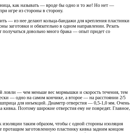
ница, как называть — вроде бы одно и то же! Но нет —
ри игре из стороны в сторону.
ить — из нее делают кольца-бандажи для крепления пластинки
оны заготовки и обязательно в одном направлении. Резать
ет получаться довольно много брака — опыт придет со
й ловли — чем меньше вес мормышки и скорость течения, тем
ески — одно на самом кончике, а второе — на расстоянии 2/5
 шприца для инъекций. Диаметр отверстия — 0,5-1,0 мм. Очень
а кивка. Поэтому широкие отверстия ему не повредят. Главное,
к изоляции таким образом, чтобы с одной стороны изоляция
лее протащим заготовленную пластинку кивка задним концом