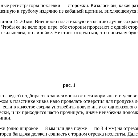
ные регистраторы поклевки — сторожки. Казалось бы, какая раз
шенную к грубому изделию из кабаньей щетины, вихляющемуся п
 длиной 15-20 мм. Внешнюю пластиковую изоляцию лучше сохран
Чтобы ее не вело при игре, обе стороны прорезают с одной стор
скальпелем, по линейке. Не стоит огорчаться, что поначалу буд
рис. 1
ют редко) подбирают в зависимости от веса мормышки и услови
ом в пластинке кивка надо проделать отверстия для пропуска л
 если в качестве сверла употребить новую иглу от одноразового
ски, и их приходится часто прочищать, иначе неизбежна поломк
инки.
жи (одно широкое — 8 мм или два поуже — по 3-4 мм) на отрезо
 торец бандажа должен совпасть с торцом отрезка изоленты. Да