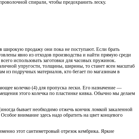
проволочной спирали, чтобы предохранить леску.
к в широкую продажу они пока не поступают. Если брать
овлены явно из отходов производства и найти прямую среди
 всего использовать заготовки для часовых пружинок.
различной упругости, толщины, ширины, то станет ясен масштаб
ам из подручных материалов, кто бегает по магазинам в
ющее колечко (4) для пропуска лески. Его назначение —
емещения этого колечка по пластинке кивка. Обычно мы делаем
м (иногда бывает необходимо отжечь кончик ломкой закаленной
 Особое внимание здесь надо обратить на цвет концевого
 именно этот сантиметровый отрезок кембрика. Яркие