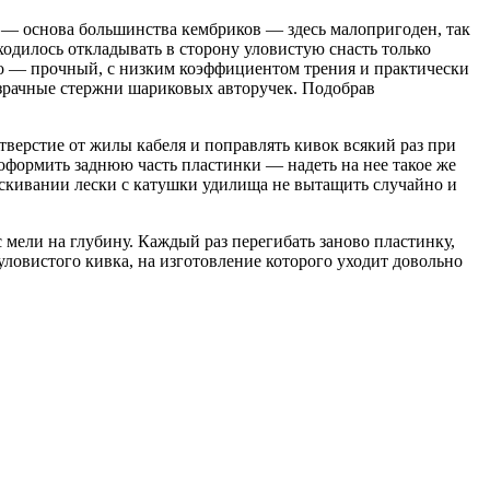
Х — основа большинства кембриков — здесь малопригоден, так
ходилось откладывать в сторону уловистую снасть только
его — прочный, с низким коэффициентом трения и практически
озрачные стержни шариковых авторучек. Подобрав
тверстие от жилы кабеля и поправлять кивок всякий раз при
оформить заднюю часть пластинки — надеть на нее такое же
стаскивании лески с катушки удилища не вытащить случайно и
с мели на глубину. Каждый раз перегибать заново пластинку,
ловистого кивка, на изготовление которого уходит довольно