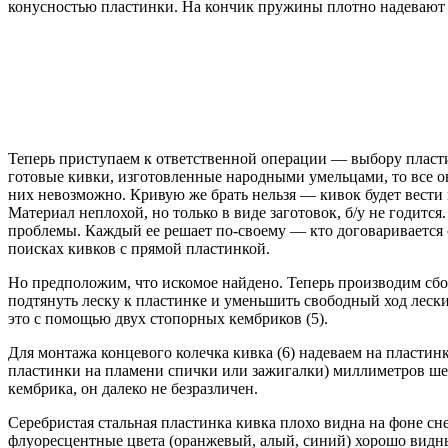
конусностью пластинки. На кончик пружины плотно надевают о
Теперь приступаем к ответственной операции — выбору пластин
готовые кивки, изготовленные народными умельцами, то все о
них невозможно. Кривую же брать нельзя — кивок будет вести 
Материал неплохой, но только в виде заготовок, б/у не годит
проблемы. Каждый ее решает по-своему — кто договаривается с
поисках кивков с прямой пластинкой.
Но предположим, что искомое найдено. Теперь производим сбо
подтянуть леску к пластинке и уменьшить свободный ход леск
это с помощью двух стопорных кембриков (5).
Для монтажа концевого колечка кивка (6) надеваем на пластин
пластинки на пламени спички или зажигалки) миллиметров шест
кембрика, он далеко не безразличен.
Серебристая стальная пластинка кивка плохо видна на фоне сн
флуоресцентные цвета (оранжевый, алый, синий) хорошо видны