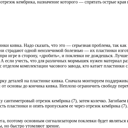
трезок кембрика, назначение которого — спрятать острые края 
ки кивка. Надо сказать, что это — серьезная проблема, так ка
ни страдают одной неизлечимой болезнью — их пластинки изгот
при игре в сторону, «дробить», и поклевки не дождешься. Лучше
ся. А если учесть, что для различных мормышек нужен материал 
 отделом комплектации часового завода, кто катает пластинки с
рку деталей на пластинке кивка. Сначала монтируем поддержива
и от основы до кончика кивка. Неплохо ограничить свободу пер
ку сантиметровый отрезок кембрика (7), затем колечко. Загибае
ь пластинки и опять пропускаем ее через отрезок кембрика (7).
ега, поэтому основным сигнализатором поклевки будет являться
, но быстро утомляют зрение.