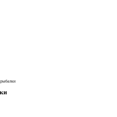
 рыбалки
лки