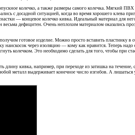
ропускное колечко, а также размеры самого колечка. Мягкий ПВ
ались с досадной ситуацией, когда во время хорошего клева при
оснастки — концевое колечко кивка. Идеальный материал для н
он весьма дефицитен. Очень неплохим материалом оказались пр
 получим готовое изделие. Можно просто вставить пластинку в о
у наискосок через изоляцию — кому как нравится. Теперь надо 
загнуть колечком. Это необходимо сделать для того, чтобы при 
ть длину кивка, например, при переходе из затишка на течение, 
юбой металл выдерживает конечное число изгибов. А лишаться у