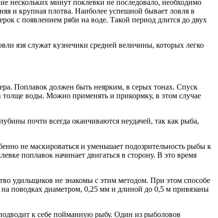
ение нескольких минут поклевки не последовало, необходимо
дняя и крупная плотва. Наиболее успешной бывает ловля в
рок с появлением ряби на воде. Такой период длится до двух
ловли язя служат кузнечики средней величины, которых легко
мера. Поплавок должен быть неярким, в серых тонах. Спуск
 толще воды. Можно применять и прикормку, в этом случае
лубины почти всегда оканчиваются неудачей, так как рыба,
бенно не маскироваться и уменьшает подозрительность рыбы к
евке поплавок начинает двигаться в сторону. В это время
тво удильщиков не знакомы с этим методом. При этом способе
 на поводках диаметром, 0,25 мм и длиной до 0,5 м привязаны
, подводит к себе пойманную рыбу. Один из рыболовов