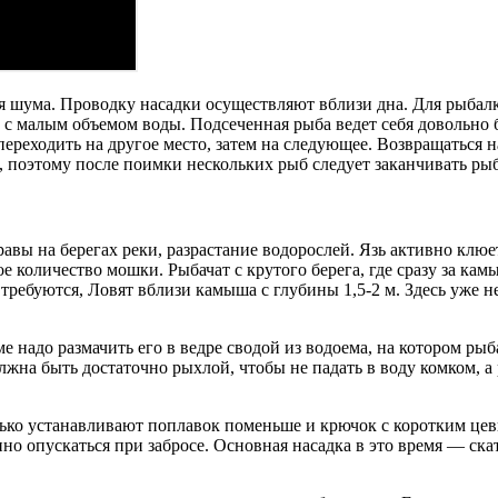
 шума. Проводку насадки осуществляют вблизи дна. Для рыбалки
х с малым объемом воды. Подсеченная рыба ведет себя довольно 
переходить на другое место, затем на следующее. Возвращаться 
м, поэтому после поимки нескольких рыб следует заканчивать ры
равы на берегах реки, разрастание водорослей. Язь активно клю
ое количество мошки. Рыбачат с крутого берега, где сразу за кам
ребуются, Ловят вблизи камыша с глубины 1,5-2 м. Здесь уже н
надо размачить его в ведре сводой из водоема, на котором рыб
на быть достаточно рыхлой, чтобы не падать в воду комком, а р
олько устанавливают поплавок поменьше и крючок с коротким ц
нно опускаться при забросе. Основная насадка в это время — ск