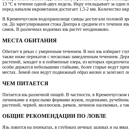
13 °C в течение одной-двух недель. Икру откладывает за один
перед началом икрометания достигает 1,5-2 мм. Количество ик
В Кременчугском водохранилище самцы достигали половой зрело
см. До зарегулирования стока Днепра в среднем его течении яз
самок. В различных водоемах язь растет неодинаково.
МЕСТА ОБИТАНИЯ
Обитает в реках с умеренным течением. В них язь избирает глу
также ниже перекатов с несколько замедленным течением. Держ
растений, заходит и в пойменные озера, из которых предпочит
особи держатся небольшими стайками, более старые ведут пре
местах. Зимой они ведут подвижный образ жизни и залегают л
ЧЕМ ПИТАЕТСЯ
Питается язь различной пищей. В частности, в Кременчугском
личинками и взрослыми формами жуков, поденками, ручейника
растений, червей, моллюсков, рачков, личинок насекомых, а та
ОБЩИЕ РЕКОМЕНДАЦИИ ПО ЛОВЛЕ
Язь ловится на перекатах, в глубоких речных заливах и на 