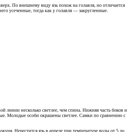
верх. По внешнему виду язь похож на голавля, но отличается
его усеченные, тогда как у голавля — закругленные.
ой линии несколько светлее, чем спина. Нижняя часть боков и
ые. Молодые особи окрашены светлее. Самки по сравнению с
куня. Нерестится язь в апреле при температуре воды от 5 до