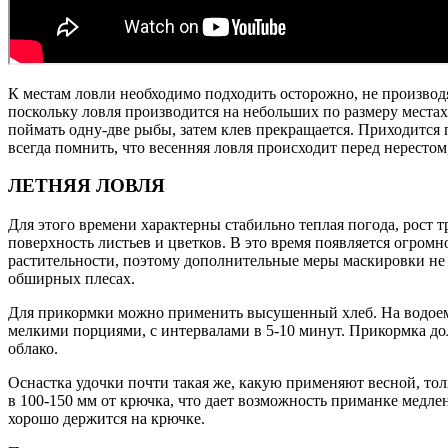
К местам ловли необходимо подходить осторожно, не производя
поскольку ловля производится на небольших по размеру места
поймать одну-две рыбы, затем клев прекращается. Приходится 
всегда помнить, что весенняя ловля происходит перед нересто
ЛЕТНЯЯ ЛОВЛЯ
Для этого времени характерны стабильно теплая погода, рост т
поверхность листьев и цветков. В это время появляется огромн
растительности, поэтому дополнительные меры маскировки не т
обширных плесах.
Для прикормки можно применить высушенный хлеб. На водоеме 
мелкими порциями, с интервалами в 5-10 минут. Прикормка долж
облако.
Оснастка удочки почти такая же, какую применяют весной, т
в 100-150 мм от крючка, что дает возможность приманке медле
хорошо держится на крючке.