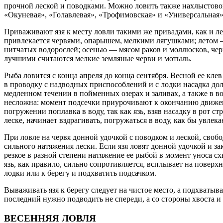
прочной леской и поводками. Можно ловить также нахлыстовой
«Окуневая», «Голавлевая», «Трофимовская» и «Универсальная»
Приваживают язя к месту ловли такими же привадами, как и ле
привлекается червями, опарышем, мелкими лягушками; летом 
нитчатых водорослей; осенью — мясом раков и моллюсков, чер
лучшими считаются мелкие земляные черви и мотыль.
Рыба ловится с конца апреля до конца сентября. Весной ее кл
в проводку с надводных приспособлений и с лодки насадка дол
медленном течении в пойменных озерах и заливах, а также в в
несложна: момент подсечки приурочивают к окончанию движени
погружении поплавка в воду, так как язь, взяв насадку в рот 
леске, начинает вздрагивать, погружаться в воду, как бы увле
При ловле на червя донной удочкой с поводком и леской, своб
сильного натяжения лески. Если язя ловят донной удочкой и з
резкое в разной степени натяжение ее рыбой в момент уноса с
язь, как правило, сильно сопротивляется, всплывает на поверхн
лодки или к берегу и подхватить подсачком.
Вываживать язя к берегу следует на чистое место, а подхватыв
последний нужно подводить не спереди, а со стороны хвоста и 
ВЕСЕННЯЯ ЛОВЛЯ