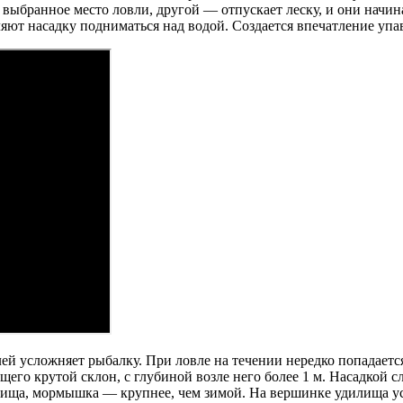
выбранное место ловли, другой — отпускает леску, и они начин
ляют насадку подниматься над водой. Создается впечатление упа
й усложняет рыбалку. При ловле на течении нередко попадается 
его крутой склон, с глубиной возле него более 1 м. Насадкой 
илища, мормышка — крупнее, чем зимой. На вершинке удилища ус