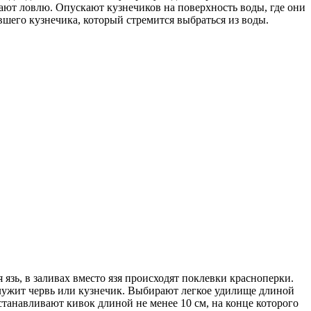
ают ловлю. Опускают кузнечиков на поверхность воды, где они
вшего кузнечика, который стремится выбраться из воды.
язь, в заливах вместо язя происходят поклевки красноперки.
служит червь или кузнечик. Выбирают легкое удилище длиной
танавливают кивок длиной не менее 10 см, на конце которого