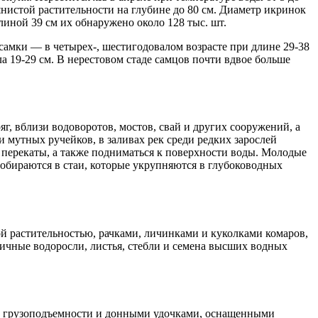
янистой растительности на глубине до 80 см. Диаметр икринок
линой 39 см их обнаружено около 128 тыс. шт.
самки — в четырех-, шестигодовалом возрасте при длине 29-38
ла 19-29 см. В нерестовом стаде самцов почти вдвое больше
г, вблизи водоворотов, мостов, свай и других сооружений, а
 мутных ручейков, в заливах рек среди редких зарослей
 перекаты, а также подниматься к поверхности воды. Молодые
обираются в стаи, которые укрупняются в глубоководных
й растительностью, рачками, личинками и куколками комаров,
ичные водоросли, листья, стебли и семена высших водных
ой грузоподъемности и донными удочками, оснащенными