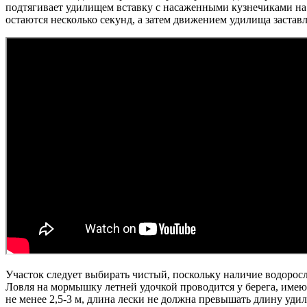
подтягивает удилищем вставку с насаженными кузнечиками на 
остаются несколько секунд, а затем движением удилища застав
Участок следует выбирать чистый, поскольку наличие водоросле
Ловля на мормышку летней удочкой проводится у берега, имеющ
не менее 2,5-3 м, длина лески не должна превышать длину уд