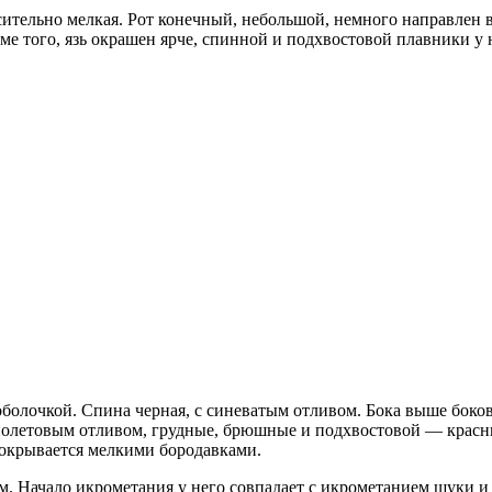
сительно мелкая. Рот конечный, небольшой, немного направлен в
е того, язь окрашен ярче, спинной и подхвостовой плавники у н
оболочкой. Спина черная, с синеватым отливом. Бока выше боков
иолетовым отливом, грудные, брюшные и подхвостовой — красн
окрывается мелкими бородавками.
м. Начало икрометания у него совпадает с икрометанием щуки и о