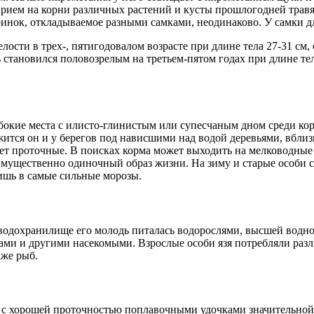
 прием на корни различных растений и кусты прошлогодней трав
ринок, откладываемое разными самками, неодинаково. У самки д
сти в трех-, пятигодовалом возрасте при длине тела 27-31 см, 
ь становился половозрелым на третьем-пятом годах при длине те
бокие места с илисто-глинистым или супесчаным дном среди коря
ится он и у берегов под нависшими над водой деревьями, вблизи
ает проточные. В поисках корма может выходить на мелководные
имущественно одиночный образ жизни. На зиму и старые особи с
ишь в самые сильные морозы.
 водохранилище его молодь питалась водорослями, высшей водно
ми и другими насекомыми. Взрослые особи язя потребляли разл
кже рыб.
ямах с хорошей проточностью поплавочными удочками значительн