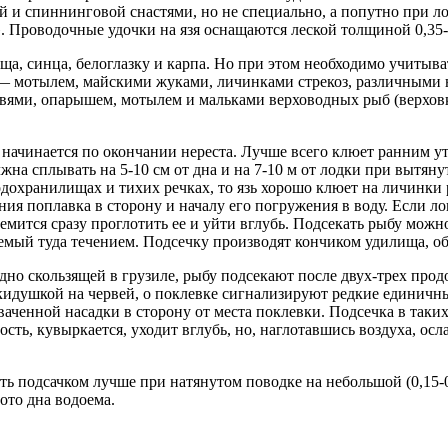
 и спиннинговой снастями, но не специально, а попутно при л
. Проводочные удочки на язя оснащаются леской толщиной 0,35-
ща, синца, белоглазку и карпа. Но при этом необходимо учитыва
— мотылем, майскими жуками, личинками стрекоз, различными 
вями, опарышем, мотылем и мальками верховодных рыб (верховк
ев начинается по окончании нереста. Лучше всего клюет ранним 
жна сплывать на 5-10 см от дна и на 7-10 м от лодки при вытян
одохранилищах и тихих речках, то язь хорошо клюет на личинки
я поплавка в сторону и началу его погружения в воду. Если ло
стремится сразу проглотить ее и уйти вглубь. Подсекать рыбу мо
каемый туда течением. Подсечку производят кончиком удилища, об
одно скользящей в грузиле, рыбу подсекают после двух-трех пр
акидушкой на червей, о поклевке сигнализируют редкие единичн
хваченной насадки в сторону от места поклевки. Подсечка в так
ость, кувыркается, уходит вглубь, но, наглотавшись воздуха, ос
ать подсачком лучше при натянутом поводке на небольшой (0,15-0
ото дна водоема.