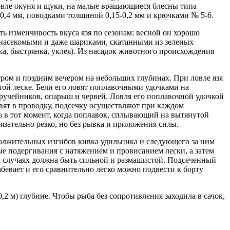
овле окуня и щуки, на малые вращающиеся блесны типа
0,4 мм, поводками толщиной 0,15-0,2 мм и крючками № 5-6.
ть изменчивость вкуса язя по сезонам: весной он хорошо
насекомыми и даже шариками, скатанными из зеленых
а, быстрянка, уклея). Из насадок животного происхождения
утром и поздним вечером на небольших глубинах. При ловле язя
утой леске. Бели его ловят поплавочными удочками на
 ручейников, опарыш и червей. Ловля его поплавочной удочкой
вят в проводку, подсечку осуществляют при каждом
жно в тот момент, когда поплавок, сплывающий на вытянутой
язательно резко, но без рывка и приложения силы.
одолжительных изгибов кивка удильника и следующего за ним
ые подергивания с натяжением и провисанием лески, а затем
их случаях должна быть сильной и размашистой. Подсеченный
лабевает и его сравнительно легко можно подвести к борту
,2 м) глубине. Чтобы рыба без сопротивления заходила в сачок,