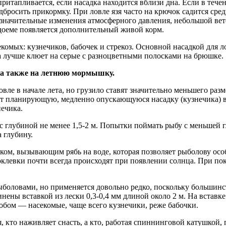
притапливается, если насадка находится вблизи дна. Если в теч
дбросить прикормку. При ловле язя часто на крючок садится сре
езначительные изменения атмосферного давления, небольшой вете
водоеме появляется дополнительный живой корм.
екомых: кузнечиков, бабочек и стрекоз. Основной насадкой для 
ба лучше клюет на серые с разноцветными полосками на брюшке.
, а также на летнюю мормышку.
овле в начале лета, но грузило ставят значительно меньшего раз
ает планирующую, медленно опускающуюся насадку (кузнечика) в
нечика.
с глубиной не менее 1,5-2 м. Попытки поймать рыбу с меньшей г
 глубину.
ком, вызывающим рябь на воде, которая позволяет рыболову осо
левки почти всегда происходят при появлении солнца. При покл
ыболовами, но применяется довольно редко, поскольку большинс
ены вставкой из лески 0,3-0,4 мм длиной около 2 м. На вставке
обом — насекомые, чаще всего кузнечики, реже бабочки.
, кто наживляет снасть, а кто, работая спиннинговой катушкой