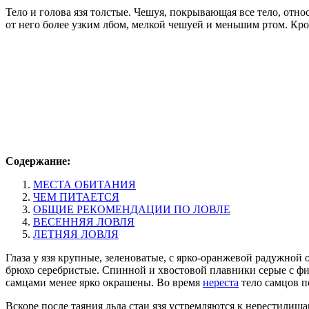
Тело и голова язя толстые. Чешуя, покрывающая все тело, отно
от него более узким лбом, мелкой чешуей и меньшим ртом. Кром
Содержание:
МЕСТА ОБИТАНИЯ
ЧЕМ ПИТАЕТСЯ
ОБЩИЕ РЕКОМЕНДАЦИИ ПО ЛОВЛЕ
ВЕСЕННЯЯ ЛОВЛЯ
ЛЕТНЯЯ ЛОВЛЯ
Глаза у язя крупные, зеленоватые, с ярко-оранжевой радужной 
брюхо серебристые. Спинной и хвостовой плавники серые с ф
самцами менее ярко окрашены. Во время
нереста
тело самцов п
Вскоре после таяния льда стаи язя устремляются к нерестилища