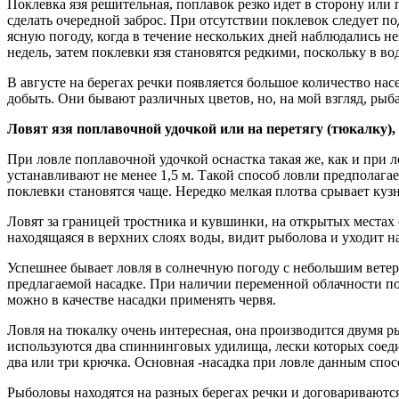
Поклевка язя решительная, поплавок резко идет в сторону или 
сделать очередной заброс. При отсутствии поклевок следует по
ясную погоду, когда в течение нескольких дней наблюдались н
недель, затем поклевки язя становятся редкими, поскольку в 
В августе на берегах речки появляется большое количество нас
добыть. Они бывают различных цветов, но, на мой взгляд, ры
Ловят язя поплавочной удочкой или на перетягу (тюкалку)
При ловле поплавочной удочкой оснастка такая же, как и при л
устанавливают не менее 1,5 м. Такой способ ловли предполаг
поклевки становятся чаще. Нередко мелкая плотва срывает куз
Ловят за границей тростника и кувшинки, на открытых местах 
находящаяся в верхних слоях воды, видит рыболова и уходит на
Успешнее бывает ловля в солнечную погоду с небольшим ветер
предлагаемой насадке. При наличии переменной облачности пок
можно в качестве насадки применять червя.
Ловля на тюкалку очень интересная, она производится двумя р
используются два спиннинговых удилища, лески которых соедин
два или три крючка. Основная -насадка при ловле данным спос
Рыболовы находятся на разных берегах речки и договариваются