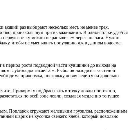
 всякий раз выбирают несколько мест, не менее трех,
бойко, производя шум при вываживании. В одной точке удается
на первую точку можно не раньше чем через полчаса. Нужно
балку, чтобы не уменьшить популяцию язя в данном водоеме.
ет в период роста подводной части кувшинки до выхода на
ышом глубина достигает 2 м. Рыболов находится за стеной
еобходима прикормка, поскольку ловля ведется на довольно
ачите. Прикормку подбрасывать в точку ловли постоянно,
азлетаться по всей зоне ловли, создавая медленно тонущее
евьем. Поплавок сгружают маленьким грузилом, расположенным
атанный шарик из кусочка свежего хлеба, который довольно