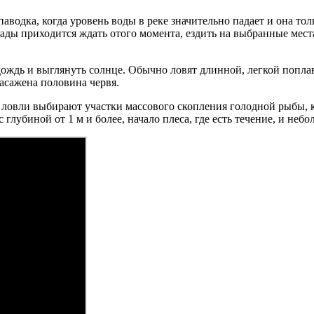
водка, когда уровень воды в реке значительно падает и она толь
екады приходится ждать отого момента, ездить на выбранные мест
дождь и выглянуть солнце. Обычно ловят длинной, легкой попла
асажена половина червя.
 ловли выбирают участки массового скопления голодной рыбы, 
глубиной от 1 м и более, начало плеса, где есть течение, и не