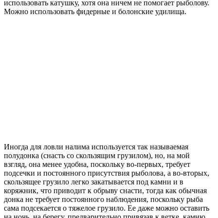
использовать катушку, хотя она ничем не помогает рыболову.
Можно использовать фидерные и болонские удилища.
Иногда для ловли налима используется так называемая
полудонка (снасть со скользящим грузилом), но, на мой
взгляд, она менее удобна, поскольку во-первых, требует
подсечки и постоянного присутствия рыболова, а во-вторых,
скользящее грузило легко закатывается под камни и в
коряжник, что приводит к обрыву снасти, тогда как обычная
донка не требует постоянного наблюдения, поскольку рыба
сама подсекается о тяжелое грузило. Ее даже можно оставить
на ночь, на берегу, предварительно привязав к ветке, камню