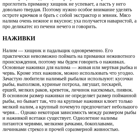
проглотить приманку хищник не успевает, а пасть у него
довольно твердая. Поэтому нужно особое внимание уделять
остроте крючков и брать с собой экстрактор и зевник. Мясо
налима очень нежное и вкусное; уха получается наваристой, а
про деликатес из печени нечего и говорить.
НАЖИВКИ
Налим — хищник и падальщик одновременно. Его
практически невозможно поймать на приманки неживотного
происхождения, поэтому мы будем говорить о наживках.
Основные наживки для налима — живая или мертвая рыбка и
червь. Кроме этих наживок, можно использовать что угодно.
Зачастую любители налимьей рыбалки используют: кусочки
рыбы, выползков, куриные потроха, лягушат, пескарей,
ершей, мелких раков, креветок, личинок насекомых, пиявок.
В основном размер наживки не определяет размер пойманной
рыбы, но бывает так, что на крупные наживки клюет только
мелкий налим, а крупный почемуто предпочитает небольшого
червя… Однако некоторая зависимость между размером рыбы
и наживкой всетаки существует. Однолетние налимы
питаются червями, мелкими рачками, бокоплавами,
личинками стрекоз и прочей соразмерной живностью.