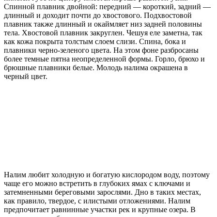
Спинной плавник двойной: передний — короткий, задний —
длинный и доходит почти до хвостового. Подхвостовой
плавник также длинный и окаймляет низ задней половины
тела. Хвостовой плавник закруглен. Чешуя еле заметна, так
как кожа покрыта толстым слоем слизи. Спина, бока и
плавники черно-зеленого цвета. На этом фоне разбросаны
более темные пятна неопределенной формы. Горло, брюхо и
брюшные плавники белые. Молодь налима окрашена в
черный цвет.
Налим любит холодную и богатую кислородом воду, поэтому
чаще его можно встретить в глубоких ямах с ключами и
затемненными береговыми зарослями. Дно в таких местах,
как правило, твердое, с илистыми отложениями. Налим
предпочитает равнинные участки рек и крупные озера. В