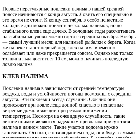
Первые нерегулярные поклевки налима в нашей средней
полосе начинаются с конца августа. Ловить его специально в
это время не стоит. К концу сентября, в особо ненастные
холодные дни можно поймать несколько налимов, но до
стабильного клева еще далеко. В холодные годы рассчитывать
на стабильные уловы можно гдето с середины октября. Ноябрь
— самый лучший месяц для налимьей рыбалки с берега. Когда
же на реке станет первый лед, клев налима временно
ослабевает или даже прекращается совсем. Однако как только
толщина льда достигнет 10 см, можно начинать подледную
ловлю налима
КЛЕВ НАЛИМА
Поклевки налима в зависимости от средней температуры
воздуха, воды и устойчивости погоды возможны с середины
августа. Эти поклевки всегда случайны. Обычно они
происходят при ловле леща донной снастью в ненастные
ветреные дождливые дни при резком понижении
температуры. Несмотря на очевидную случайность, такие
летние поимки являются надежным признаком присутствия
налима в данном месте. Такие участки водоема нужно
запоминать. Осенью, с похолоданием воды, они будут самыми