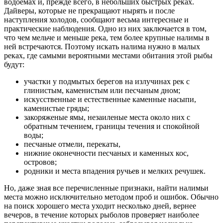
водоемах и, прежде всего, в небольших быстрых реках.
Дайверы, которые не прекращают нырять и после
наступления холодов, сообщают весьма интересные и
практические наблюдения. Одно из них заключается в том,
что чем мельче и меньше река, тем более крупные налимы в
ней встречаются. Поэтому искать налима нужно в малых
реках, где самыми вероятными местами обитания этой рыбы
будут:
участки у подмытых берегов на излучинах рек с
глинистым, каменистым или песчаным дном;
искусственные и естественные каменные насыпи,
каменистые гряды;
закоряженые ямы, незаиленые места около них с
обратным течением, границы течения и спокойной
воды;
песчаные отмели, перекаты,
нижние оконечности песчаных и каменных кос,
островов;
родники и места впадения ручьев и мелких речушек.
Но, даже зная все перечисленные признаки, найти налимьи
места можно исключительно методом проб и ошибок. Обычно
на поиск хорошего места уходит несколько дней, вернее
вечеров, в течение которых рыболов проверяет наиболее