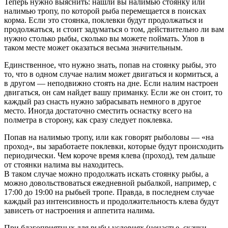
Теперь нужно выяснить: нашли вы налимью стоянку или
налимью тропу, по которой рыба перемещается в поисках
корма. Если это стоянка, поклевки будут продолжаться и
продолжаться, и стоит задуматься о том, действительно ли вам
нужно столько рыбы, сколько вы можете поймать. Улов в
таком месте может оказаться весьма значительным.
Единственное, что нужно знать, попав на стоянку рыбы, это
то, что в одном случае налим может двигаться и кормиться, а
в другом — неподвижно стоять на дне. Если налим настроен
двигаться, он сам найдет вашу приманку. Если же он стоит, то
каждый раз снасть нужно забрасывать немного в другое
место. Иногда достаточно сместить оснастку всего на
полметра в сторону, как сразу следует поклевка.
Попав на налимью тропу, или как говорят рыболовы — «на
проход», вы заработаете поклевки, которые будут происходить
периодически. Чем короче время клева (проход), тем дальше
от стоянки налима вы находитесь.
В таком случае можно продолжать искать стоянку рыбы, а
можно довольствоваться ежедневной рыбалкой, например, с
17:00 до 19:00 на рыбьей тропе. Правда, в последнем случае
каждый раз интенсивность и продолжительность клева будут
зависеть от настроения и аппетита налима.
При благоприятных для рыбы условиях (ненастье, скачки