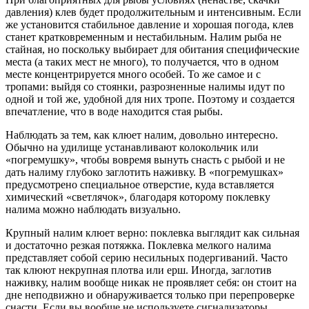
давления) клев будет продолжительным и интенсивным. Если
же установится стабильное давление и хорошая погода, клев
станет кратковременным и нестабильным. Налим рыба не
стайная, но поскольку выбирает для обитания специфические
места (а таких мест не много), то получается, что в одном
месте концентрируется много особей. То же самое и с
тропами: выйдя со стоянки, разрозненные налимы идут по
одной и той же, удобной для них тропе. Поэтому и создается
впечатление, что в воде находится стая рыбы.
Наблюдать за тем, как клюет налим, довольно интересно.
Обычно на удилище устанавливают колокольчик или
«погремушку», чтобы вовремя вынуть снасть с рыбой и не
дать налиму глубоко заглотить наживку. В «погремушках»
предусмотрено специальное отверстие, куда вставляется
химический «светлячок», благодаря которому поклевку
налима можно наблюдать визуально.
Крупный налим клюет верно: поклевка выглядит как сильная
и достаточно резкая потяжка. Поклевка мелкого налима
представляет собой серию несильных подергиваний. Часто
так клюют некрупная плотва или ерш. Иногда, заглотив
наживку, налим вообще никак не проявляет себя: он стоит на
дне неподвижно и обнаруживается только при перепроверке
снасти. Если вы вообще не используете сигнализаторы