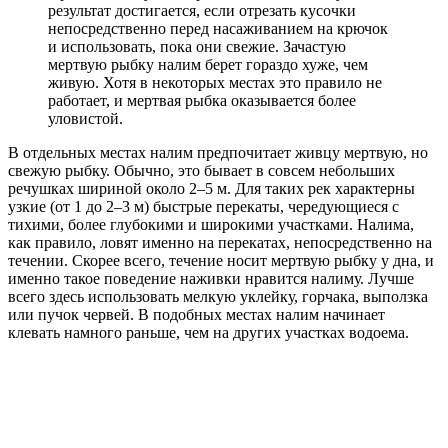
результат достигается, если отрезать кусочки
непосредственно перед насаживанием на крючок
и использовать, пока они свежие. Зачастую
мертвую рыбку налим берет гораздо хуже, чем
живую. Хотя в некоторых местах это правило не
работает, и мертвая рыбка оказывается более
уловистой.
В отдельных местах налим предпочитает живцу мертвую, но
свежую рыбку. Обычно, это бывает в совсем небольших
речушках шириной около 2–5 м. Для таких рек характерны
узкие (от 1 до 2–3 м) быстрые перекаты, чередующиеся с
тихими, более глубокими и широкими участками. Налима,
как правило, ловят именно на перекатах, непосредственно на
течении. Скорее всего, течение носит мертвую рыбку у дна, и
именно такое поведение наживки нравится налиму. Лучше
всего здесь использовать мелкую уклейку, горчака, выползка
или пучок червей. В подобных местах налим начинает
клевать намного раньше, чем на других участках водоема.