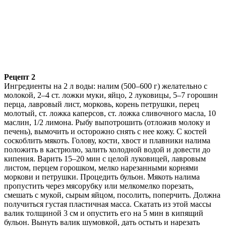
Рецепт 2
Ингредиенты на 2 л воды: налим (500–600 г) желательно с
молокой, 2–4 ст. ложки муки, яйцо, 2 луковицы, 5–7 горошин
перца, лавровый лист, морковь, корень петрушки, перец
молотый, ст. ложка каперсов, ст. ложка сливочного масла, 10
маслин, 1/2 лимона. Рыбу выпотрошить (отложив молоку и
печень), вымочить и осторожно снять с нее кожу. С костей
соскоблить мякоть. Голову, кости, хвост и плавники налима
положить в кастрюлю, залить холодной водой и довести до
кипения. Варить 15–20 мин с целой луковицей, лавровым
листом, перцем горошком, мелко нарезанными корнями
моркови и петрушки. Процедить бульон. Мякоть налима
пропустить через мясорубку или мелкомелко порезать,
смешать с мукой, сырым яйцом, посолить, поперчить. Должна
получиться густая пластичная масса. Скатать из этой массы
валик толщиной 3 см и опустить его на 5 мин в кипящий
бульон. Вынуть валик шумовкой, дать остыть и нарезать