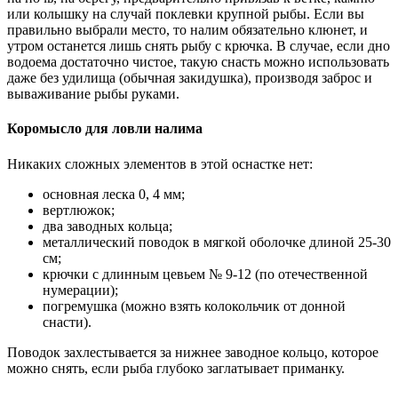
или колышку на случай поклевки крупной рыбы. Если вы
правильно выбрали место, то налим обязательно клюнет, и
утром останется лишь снять рыбу с крючка. В случае, если дно
водоема достаточно чистое, такую снасть можно использовать
даже без удилища (обычная закидушка), производя заброс и
вываживание рыбы руками.
Коромысло для ловли налима
Никаких сложных элементов в этой оснастке нет:
основная леска 0, 4 мм;
вертлюжок;
два заводных кольца;
металлический поводок в мягкой оболочке длиной 25-30
см;
крючки с длинным цевьем № 9-12 (по отечественной
нумерации);
погремушка (можно взять колокольчик от донной
снасти).
Поводок захлестывается за нижнее заводное кольцо, которое
можно снять, если рыба глубоко заглатывает приманку.