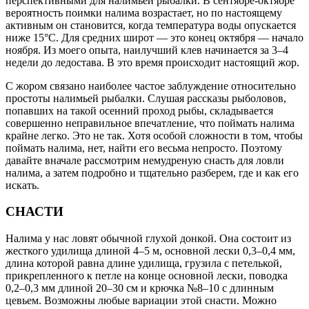
перспективными для налимьей рыбалки. В сентябре-октябре
вероятность поимки налима возрастает, но по настоящему
активным он становится, когда температура воды опускается
ниже 15°С. Для средних широт — это конец октября — начало
ноября. Из моего опыта, наилучший клев начинается за 3–4
недели до ледостава. В это время происходит настоящий жор.
С жором связано наиболее частое заблуждение относительно
простоты налимьей рыбалки. Слушая рассказы рыболовов,
попавших на такой осенний проход рыбы, складывается
совершенно неправильное впечатление, что поймать налима
крайне легко. Это не так. Хотя особой сложности в том, чтобы
поймать налима, нет, найти его весьма непросто. Поэтому
давайте вначале рассмотрим немудреную снасть для ловли
налима, а затем подробно и тщательно разберем, где и как его
искать.
СНАСТИ
Налима у нас ловят обычной глухой донкой. Она состоит из
жесткого удилища длиной 4–5 м, основной лески 0,3–0,4 мм,
длина которой равна длине удилища, грузила с петелькой,
прикрепленного к петле на конце основной лески, поводка
0,2–0,3 мм длиной 20–30 см и крючка №8–10 с длинным
цевьем. Возможны любые вариации этой снасти. Можно