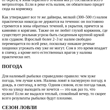
метрполтора. Если в реке есть налим, он обязательно придет
сюда на кормежку.
Как утверждают все те же дайверы, мелкий (300–500 г) налим
практически никогда не держится на течении: он постоянно
стремится в зоны обратных течений, в укрытия, прячется за
камнями и корягами. Также он не любит глухой коряжник, где
существует реальная угроза быть съеденным крупной щукой
или судаком. Взрослый более 2–3 кг налим свободно
перемещается по всей реке, поскольку никакие речные
хищники угрожать ему уже не могут. Сом в это время впадает
в спячку, а кроме него естественных врагов у налима
практически нет.
ПОГОДА
Для налимьей рыбалки справедливо правило: чем хуже
погода, тем лучше клев. Налима ловят в пасмурную погоду, в
дождь, в снегопад, в ветер. Одним словом, если погода такая,
что на улицу выходить не хочется — это как раз то, что
нужно! Если же выдался теплый, спокойный вечер, то скорее
всего результаты рыбалки будут плохими.
СЕЗОН ЛОВЛИ