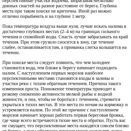
перспективные участки водоема, забрасывая несколько
донных снастей на разное расстояние от берега. Глубина
места при таком поиске не критична. Иной раз можно
отлично порыбачить и на глубине 1 метр.
Пока температура воздуха выше нуля, лучше искать налима в
достаточно глубоких местах (2–4 м) на границах сильного
течения и спокойной воды. Снасть лучше забрасывать на край
течения. При этом грузило сносится в зону, где течение
слабее, останавливается там, а приманка слегка колышется на
течении.
При поиске места следует помнить, что чем холоднее
становится вода, тем ближе к берегу начинает подходить
налим. С наступлением первых морозов наиболее
перспективными местами становятся входы в заливы и
участки реки с тихим обратным течением. Причина такого
изменения проста. Понижение температуры приводит к
резкому снижению активности мелкой рыбы и водной
живности, и она, чтобы не бороться с течением, стремится
укрыться в тихих местах. В эти места по ночам на кормежку и
устремляется налим. По этой же причине с наступлением
морозов начинает хорошо работать первая береговая бровка,
где чаще всего встречаются тихие места и обратки. Пусть вас
не смущает, что перспективные места находятся совсем близко
от берега, а зоны обратного течения могут составлять всего