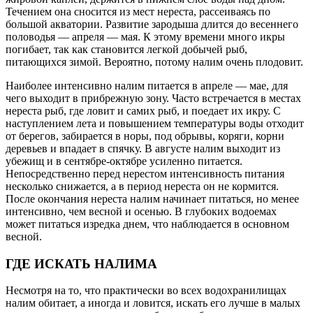
Течением она сносится из мест нереста, рассеиваясь по
большой акватории. Развитие зародыша длится до весеннего
половодья — апреля — мая. К этому времени много икры
погибает, так как становится легкой добычей рыб,
питающихся зимой. Вероятно, потому налим очень плодовит.
Наиболее интенсивно налим питается в апреле — мае, для
чего выходит в прибрежную зону. Часто встречается в местах
нереста рыб, где ловит и самих рыб, и поедает их икру. С
наступлением лета и повышением температуры воды отходит
от берегов, забирается в норы, под обрывы, коряги, корни
деревьев и впадает в спячку. В августе налим выходит из
убежищ и в сентябре-октябре усиленно питается.
Непосредственно перед нерестом интенсивность питания
несколько снижается, а в период нереста он не кормится.
После окончания нереста налим начинает питаться, но менее
интенсивно, чем весной и осенью. В глубоких водоемах
может питаться изредка днем, что наблюдается в основном
весной.
ГДЕ ИСКАТЬ НАЛИМА
Несмотря на то, что практически во всех водохранилищах
налим обитает, а иногда и ловится, искать его лучше в малых