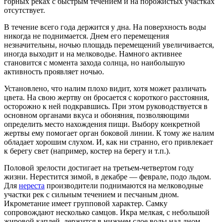
горных реках с быстрым течением и на порожистых участках
отсутствует.
В течение всего года держится у дна. На поверхность воды
никогда не поднимается. Днем его перемещения
незначительны, ночью площадь перемещений увеличивается,
иногда выходит и на мелководье. Намного активнее
становится с момента захода солнца, но наибольшую
активность проявляет ночью.
Установлено, что налим плохо видит, хотя может различать
цвета. На свою жертву он бросается с короткого расстояния,
осторожно к ней подкравшись. При этом руководствуется в
основном органами вкуса и обоняния, позволяющими
определить место нахождения пищи. Выбору конкретной
жертвы ему помогает орган боковой линии. К тому же налим
обладает хорошим слухом. И, как ни странно, его привлекает
к берегу свет (например, костер на берегу и т.п.).
Половой зрелости достигает на третьем-четвертом году
жизни. Нерестится зимой, в декабре — феврале, подо льдом.
Для
нереста
производители поднимаются на мелководные
участки рек с сильным течением и песчаным дном.
Икрометание имеет групповой характер. Самку
сопровождают несколько самцов. Икра мелкая, с небольшой
жировой каплей, держится в нижнем слое воды над дном.