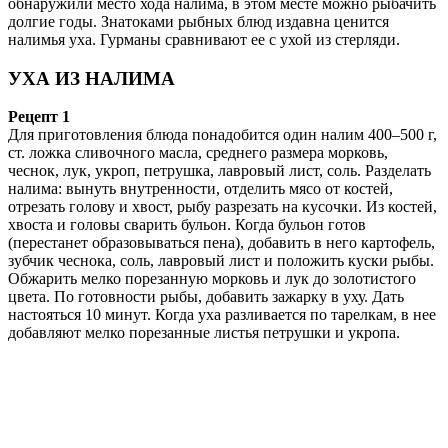
обнаружили место хода налима, в этом месте можно рыбачить
долгие годы. Знатоками рыбных блюд издавна ценится
налимья уха. Гурманы сравнивают ее с ухой из стерляди.
УХА ИЗ НАЛИМА
Рецепт 1
Для приготовления блюда понадобится один налим 400–500 г,
ст. ложка сливочного масла, среднего размера морковь,
чеснок, лук, укроп, петрушка, лавровый лист, соль. Разделать
налима: вынуть внутренности, отделить мясо от костей,
отрезать голову и хвост, рыбу разрезать на кусочки. Из костей,
хвоста и головы сварить бульон. Когда бульон готов
(перестанет образовываться пена), добавить в него картофель,
зубчик чеснока, соль, лавровый лист и положить куски рыбы.
Обжарить мелко порезанную морковь и лук до золотистого
цвета. По готовности рыбы, добавить зажарку в уху. Дать
настояться 10 минут. Когда уха разливается по тарелкам, в нее
добавляют мелко порезанные листья петрушки и укропа.