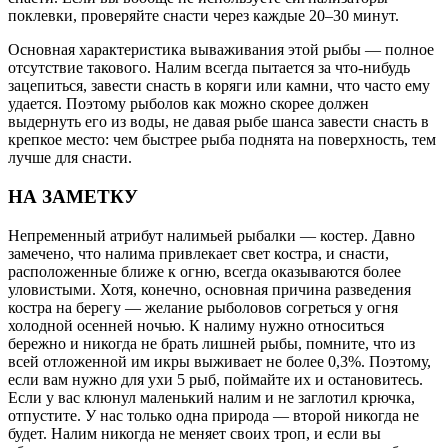
поклевки, проверяйте снасти через каждые 20–30 минут.
Основная характеристика вываживания этой рыбы — полное
отсутствие такового. Налим всегда пытается за что-нибудь
зацепиться, завести снасть в коряги или камни, что часто ему
удается. Поэтому рыболов как можно скорее должен
выдернуть его из воды, не давая рыбе шанса завести снасть в
крепкое место: чем быстрее рыба поднята на поверхность, тем
лучше для снасти.
НА ЗАМЕТКУ
Непременный атрибут налимьей рыбалки — костер. Давно
замечено, что налима привлекает свет костра, и снасти,
расположенные ближе к огню, всегда оказываются более
уловистыми. Хотя, конечно, основная причина разведения
костра на берегу — желание рыболовов согреться у огня
холодной осенней ночью. К налиму нужно относиться
бережно и никогда не брать лишней рыбы, помните, что из
всей отложенной им икры выживает не более 0,3%. Поэтому,
если вам нужно для ухи 5 рыб, поймайте их и остановитесь.
Если у вас клюнул маленький налим и не заглотил крючка,
отпустите. У нас только одна природа — второй никогда не
будет. Налим никогда не меняет своих троп, и если вы