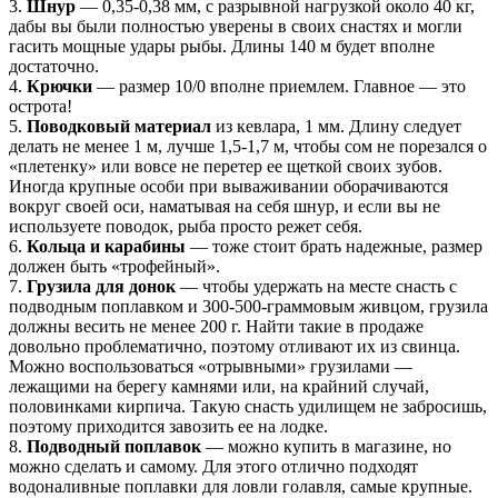
3.
Шнур
— 0,35-0,38 мм, с разрывной нагрузкой около 40 кг,
дабы вы были полностью уверены в своих снастях и могли
гасить мощные удары рыбы. Длины 140 м будет вполне
достаточно.
4.
Крючки
— размер 10/0 вполне приемлем. Главное — это
острота!
5.
Поводковый материал
из кевлара, 1 мм. Длину следует
делать не менее 1 м, лучше 1,5-1,7 м, чтобы сом не порезался о
«плетенку» или вовсе не перетер ее щеткой своих зубов.
Иногда крупные особи при вываживании оборачиваются
вокруг своей оси, наматывая на себя шнур, и если вы не
используете поводок, рыба просто режет себя.
6.
Кольца и карабины
— тоже стоит брать надежные, размер
должен быть «трофейный».
7.
Грузила для донок
— чтобы удержать на месте снасть с
подводным поплавком и 300-500-граммовым живцом, грузила
должны весить не менее 200 г. Найти такие в продаже
довольно проблематично, поэтому отливают их из свинца.
Можно воспользоваться «отрывными» грузилами —
лежащими на берегу камнями или, на крайний случай,
половинками кирпича. Такую снасть удилищем не забросишь,
поэтому приходится завозить ее на лодке.
8.
Подводный поплавок
— можно купить в магазине, но
можно сделать и самому. Для этого отлично подходят
водоналивные поплавки для ловли голавля, самые крупные.