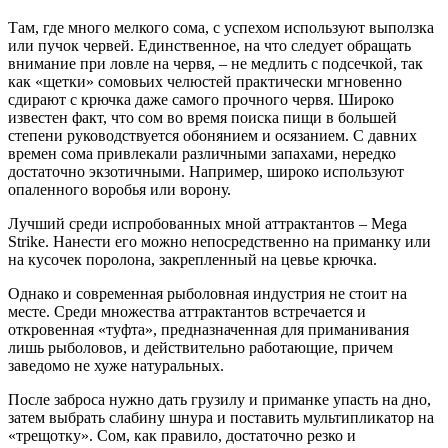
Там, где много мелкого сома, с успехом используют выползка
или пучок червей. Единственное, на что следует обращать
внимание при ловле на червя, – не медлить с подсечкой, так
как «щетки» сомовьих челюстей практически мгновенно
сдирают с крючка даже самого прочного червя. Широко
известен факт, что сом во время поиска пищи в большей
степени руководствуется обонянием и осязанием. С давних
времен сома привлекали различными запахами, нередко
достаточно экзотичными. Например, широко используют
опаленного воробья или ворону.
Лучший среди испробованных мной аттрактантов – Mega
Strike. Нанести его можно непосредственно на приманку или
на кусочек поролона, закрепленный на цевье крючка.
Однако и современная рыболовная индустрия не стоит на
месте. Среди множества аттрактантов встречается и
откровенная «туфта», предназначенная для приманивания
лишь рыболовов, и действительно работающие, причем
заведомо не хуже натуральных.
После заброса нужно дать грузилу и приманке упасть на дно,
затем выбрать слабину шнура и поставить мультипликатор на
«трещотку». Сом, как правило, достаточно резко и