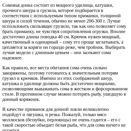
Сомовья донка состоит из мощного удилища, катушки,
прочного шнура и грузила, которое подбирается в
соответствии с используемым типом приманки, толщиной
шнура и силой течения, обычно не менее 200-300 г. Лучше
использовать скользящее грузило, так как оно позволяет сому
брать приманку, не чувствуя сопротивления огрузки. Вполне
достаточно длины поводка 40 см. Крючок нужен мощный,
качественный и одинарный – сому его проще заглатывать, а
цепляется за коряги он гораздо реже, чем тройник. Выбирать
лучше модели с длинным цевьем – они засекают сома
надежнее.
Как правило, все места обитания сома очень сильно
закоряжены, поэтому готовьтесь к значительным потерям
грузил и крючков. Именно из этих соображений шнур,
катушка и удилище должны быть достаточно мощными,
позволяющими вываживать сома в жестком и форсированном
стиле. В противном случае можно потерять рыбу, ушедшую в
донный коряжник.
В качестве приманок для донной ловли великолепно
подойдут и лягушка, и резка. Пожалуй, только мясо
моллюсков (беззубки, перловицы) не очень годится – его с
такой скоростью объедает белая рыба, что для сома ничего не
остается.