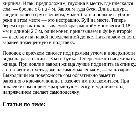
кирпича. Итак, предположим, глубина в месте, где плескался
сом, — бровка с 8 на 4 м. Завозим туда буек. Длина шнура,
соединяющего груз с буйком, может быть и больше глубины
реки в этом месте — это нестрашно. Буй на месте. Теперь
берем отрезок так называемой «разрывной» монолески 0,18
мм и длиной 2-3 м, один конец привязываем к буйку, второй
— к кольцу на нашей переделанной донке. Натягиваем снасть,
заранее помещенную в подставку.
Поводок с крючком свисает под прямым углом к поверхности
воды на расстоянии 2-3 м от буйка. Теперь можно насаживать
живца. При ловле в заводи живца лучше подцепить за спинку,
а на течении, пусть даже на самом маленьком, — за ноздрю.
Выходящий на поверхность сом обязательно заметит
раненного крючком живца и захочет им полакомиться. При
поклевке сом порвет «разрывную» леску, и удилище под
напряжением сделает самоподсечку.
Статьи по теме: