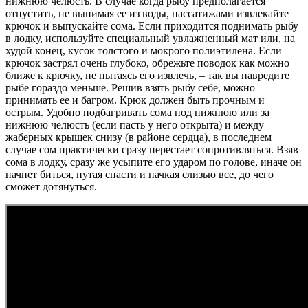
нижнюю челюсть. В случае когда рыбу предполагается
отпустить, не вынимая ее из воды, пассатижами извлекайте
крючок и выпускайте сома. Если приходится поднимать рыбу
в лодку, используйте специальный увлажненный мат или, на
худой конец, кусок толстого и мокрого полиэтилена. Если
крючок застрял очень глубоко, обрежьте поводок как можно
ближе к крючку, не пытаясь его извлечь, – так вы навредите
рыбе гораздо меньше. Решив взять рыбу себе, можно
принимать ее и багром. Крюк должен быть прочным и
острым. Удобно подбагривать сома под нижнюю или за
нижнюю челюсть (если пасть у него открыта) и между
жаберных крышек снизу (в районе сердца), в последнем
случае сом практически сразу перестает сопротивляться. Взяв
сома в лодку, сразу же усыпите его ударом по голове, иначе он
начнет биться, путая снасти и пачкая слизью все, до чего
сможет дотянуться.