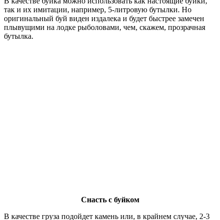
В качестве буйка можно использовать как настоящие буйки,
так и их имитации, например, 5-литровую бутылки. Но
оригинальный буй виден издалека и будет быстрее замечен
плывущими на лодке рыболовами, чем, скажем, прозрачная
бутылка.
Снасть с буйком
В качестве груза подойдет камень или, в крайнем случае, 2-3