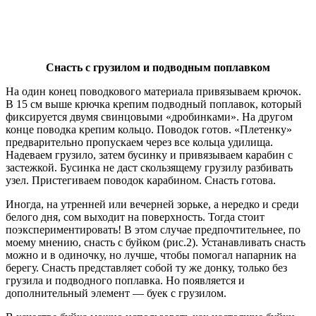
Снасть с грузилом и подводным поплавком
На один конец поводкового материала привязываем крючок.
В 15 см выше крючка крепим подводный поплавок, который
фиксируется двумя свинцовыми «дробинками». На другом
конце поводка крепим кольцо. Поводок готов. «Плетенку»
предварительно пропускаем через все кольца удилища.
Надеваем грузило, затем бусинку и привязываем карабин с
застежкой. Бусинка не даст скользящему грузилу разбивать
узел. Пристегиваем поводок карабином. Снасть готова.
Иногда, на утренней или вечерней зорьке, а нередко и среди
белого дня, сом выходит на поверхность. Тогда стоит
поэкспериментировать! В этом случае предпочтительнее, по
моему мнению, снасть с буйком (рис.2). Устанавливать снасть
можно и в одиночку, но лучше, чтобы помогал напарник на
берегу. Снасть представляет собой ту же донку, только без
грузила и подводного поплавка. Но появляется и
дополнительный элемент — буек с грузилом.