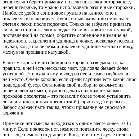
решительно берет приманку, но если поклевки осторожные,
нерешительные, то можно использовать различные сторожки.
Наиболее удобно свинцовое грузило на клипсе: оно и
поклевку сигнализирует точно, и вываживанию не мешает,
слетая с лески после подсечки. Только не забудьте привязать
сигнализатор поклевки к лодке. Если вы ловите с катушкой,
поставленной на тормоз, обратите особенное внимание на
надежность закрепления удилища в лодке, поскольку нередки
случаи, когда после резкой поклевки удилище улетало в воду,
махнув на прощание катушкой.
Если яма достаточно обширна и хорошо разведана, то, как
правило, в ней есть несколько мест, где ловля бывает более
успешной. Это вход в яму, выход из нее и самое глубокое в
ней место. Очень хорошо, если среди глубины есть какой-либо
подводный бугор. Остановив свой выбор на каком-то из
перечисленных мест, нужно сделать над ним несколько
проходов с эхолотом – это позволит более точно установить
локализацию донных препятствий (коряг и т.д.) и рельеф.
Заброс должен быть таким, чтобы приманку не сносило в
коряжник.
Приманке нет смысла находиться в одном месте более 10-15
минут. Если поклевок нет, немного подтяните леску, снова
нет – еще немного подтащите. Когда и в этом случае ничего