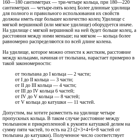
160—180 сантиметрах — три-четыре кольца, при 180—220
сантиметрах — четыре-пять колец Более длинные удилища
для полного и правильного использования их свойств
должны иметь еще большее количество колец Удилище с
мягкой вершинкой (или мягкое удилище) оборудуется иначе.
На удилище с мягкой вершинкой на ней будет больше колец, а
расстояния между ними меньше; на мягком — кольца более
равномерно распределяются по всей длине колена.
На удилище, которое можно отнести к жестким, расстояние
между кольцами, начиная от тюльпана, нарастает примерно в
такой закономерности:
от тюльпана до I кольца — 2 части;
от I до II кольца — 3 части;
от II до III кольца — 4 части;
от III до IV кольца 6 частей;
от IV до V кольца — 8 частей;
от V кольца до катушки — 11 частей.
Допустим, вы хотите разместить на удилище четыре
пропускных кольца. В таком случае расстояние между
тюльпаном и прикрепленной к рукояти катушкой делим на
сумму пяти частей, то есть на 23 (2+3+4+6+8 частей от
тюльпана до катушки). Полученное число соответствует