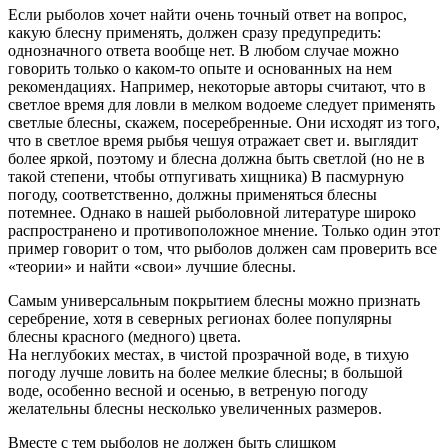
Если рыболов хочет найти очень точный ответ на вопрос,
какую блесну применять, должен сразу предупредить:
однозначного ответа вообще нет. В любом случае можно
говорить только о каком-то опыте и основанных на нем
рекомендациях. Например, некоторые авторы считают, что в
светлое время для ловли в мелком водоеме следует применять
светлые блесны, скажем, посеребренные. Они исходят из того,
что в светлое время рыбья чешуя отражает свет и. выглядит
более яркой, поэтому и блесна должна быть светлой (но не в
такой степени, чтобы отпугивать хищника) В пасмурную
погоду, соответственно, должны применяться блесны
потемнее. Однако в нашей рыболовной литературе широко
распространено и противоположное мнение. Только один этот
пример говорит о том, что рыболов должен сам проверить все
«теории» и найти «свои» лучшие блесны.
Самым универсальным покрытием блесны можно признать
серебрение, хотя в северных регионах более популярны
блесны красного (медного) цвета.
На неглубоких местах, в чистой прозрачной воде, в тихую
погоду лучше ловить на более мелкие блесны; в большой
воде, особенно весной и осенью, в ветреную погоду
желательны блесны несколько увеличенных размеров.
Вместе с тем рыболов не должен быть слишком