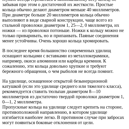
забывая при этом о достаточной их жесткости. Простые
кольца обычно делают диаметром меньше 40 миллиметров.
При диаметре больше 20 миллиметров кольца обычно
выполняют в виде сварной конструкции, чаще всего из
стальной проволоки диаметром 1, 25—2, 0 миллиметра, их
ножки — из проволоки потоньше. Ножки к кольцу можно не
только приваривать, но и припаивать. Паяные соединения
менее устойчивы. Очень хорошо кольца хромировать.
В последнее время большинство современных удилищ
оснащают кольцами с вставками из металлокерамики,
например, окиси алюминия или карбида кремния. К
сожалению, эти кольца довольно хрупкие и требуют
бережного обращения, о чем рыболов не всегда помнит.
На удилище, оснащенное открытой безынерционной
катушкой (если это удилище среднего или тяжелого класса),
рекомендуется ставить тюльпан диаметром 8—10
миллиметров из достаточно твердой проволоки диаметром 1,
0—1, 2 миллиметра.
Пропускные кольца на удилище следует крепить на стороне,
противоположной направлению, в котором удилище
изгибается наиболее легко. В противном случае при забросах
могут появиться боковые отклонения от цели.