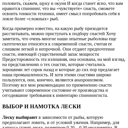
половить, скажем, щуку и окуня И когда станет ясно, что вам
нравится спиннинг, что вы «чувствуете» снасть, сможете
освоить тонкости техники, имеет смысл попробовать себя в
ловле более «сложных» рыб.
Когда примерно известно, на какую рыбу приходится
рассчитывать, можно приступать к подбору снастей Хочу
заметить, что очень многие наши опытные рыболовы еще
скептически относятся к современной снасти, считая ее
слишком легкой и непрочной. Они отдают предпочтение
снасти, имеющей существенный запас мощности
Предосторожность эта излишняя, она основана, на мой взгляд,
на представлениях о тех снастях, которые считались
хорошими лет сорок назад и которые до сих пор предлагает
наша промышленность. И хотя этими снастями широко
пользуются, они, конечно, являются анахронизмом.
Поэтому все мои рекомендации по применению снасти
учитывают современное состояние ее производства и
сегодняшние требования к инвентарю спиннингиста.
ВЫБОР И НАМОТКА ЛЕСКИ
Леску выбирают
в зависимости от рыбы, которую
предполагают ловить, и от условий ужения. Например, для
хариуса ставят леску диаметром 0,20—0,30 миллиметра. В