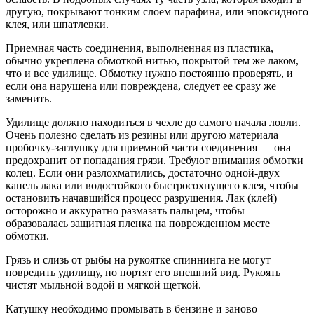
другую, покрывают тонким слоем парафина, или эпоксидного
клея, или шпатлевки.
Приемная часть соединения, выполненная из пластика,
обычно укреплена обмоткой нитью, покрытой тем же лаком,
что и все удилище. Обмотку нужно постоянно проверять, и
если она нарушена или повреждена, следует ее сразу же
заменить.
Удилище должно находиться в чехле до самого начала ловли.
Очень полезно сделать из резины или другою материала
пробочку-заглушку для приемной части соединения — она
предохранит от попадания грязи. Требуют внимания обмотки
колец. Если они разлохматились, достаточно одной-двух
капель лака или водостойкого быстросохнущего клея, чтобы
остановить начавшийся процесс разрушения. Лак (клей)
осторожно и аккуратно размазать пальцем, чтобы
образовалась защитная пленка на поврежденном месте
обмотки.
Грязь и слизь от рыбы на рукоятке спиннинга не могут
повредить удилищу, но портят его внешний вид. Рукоять
чистят мыльной водой и мягкой щеткой.
Катушку необходимо промывать в бензине и заново