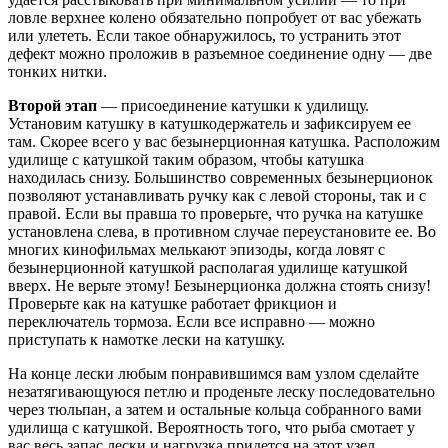
ловле верхнее колено обязательно попробует от вас убежать
или улететь. Если такое обнаружилось, то устранить этот
дефект можно проложив в разъемное соединение одну — две
тонких нитки.
Второй этап
— присоединение катушки к удилищу.
Установим катушку в катушкодержатель и зафиксируем ее
там. Скорее всего у вас безынерционная катушка. Расположим
удилище с катушкой таким образом, чтобы катушка
находилась снизу. Большинство современных безынерционок
позволяют устанавливать ручку как с левой стороны, так и с
правой. Если вы правша то проверьте, что ручка на катушке
установлена слева, в противном случае переустановите ее. Во
многих кинофильмах мелькают эпизоды, когда ловят с
безынерционной катушкой располагая удилище катушкой
вверх. Не верьте этому! Безынерционка должна стоять снизу!
Проверьте как на катушке работает фрикцион и
переключатель тормоза. Если все исправно — можно
приступать к намотке лески на катушку.
На конце лески любым понравившимся вам узлом сделайте
незатягивающуюся петлю и проденьте леску последовательно
через тюльпан, а затем и остальные кольца собранного вами
удилища с катушкой. Вероятность того, что рыба смотает у
вас весь запас лески и нагрузка придется на этот узел