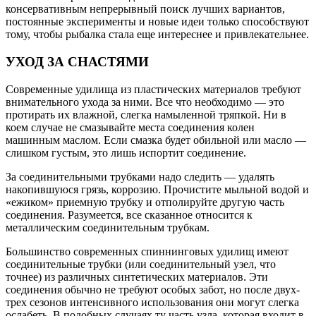
консервативным непрерывный поиск лучших вариантов,
постоянные эксперименты и новые идеи только способствуют
тому, чтобы рыбалка стала еще интереснее и привлекательнее.
УХОД ЗА СНАСТЯМИ
Современные удилища из пластических материалов требуют
внимательного ухода за ними. Все что необходимо — это
протирать их влажной, слегка намыленной тряпкой. Ни в
коем случае не смазывайте места соединения колен
машинным маслом. Если смазка будет обильной или масло —
слишком густым, это лишь испортит соединение.
За соединительными трубками надо следить — удалять
накопившуюся грязь, коррозию. Прочистите мыльной водой и
«ежиком» приемную трубку и отполируйте другую часть
соединения. Разумеется, все сказанное относится к
металлическим соединительным трубкам.
Большинство современных спиннинговых удилищ имеют
соединительные трубки (или соединительный узел, что
точнее) из различных синтетических материалов. Эти
соединения обычно не требуют особых забот, но после двух-
трех сезонов интенсивного использования они могут слегка
ослабеть. В подобных случаях ту часть узла, которая входит в