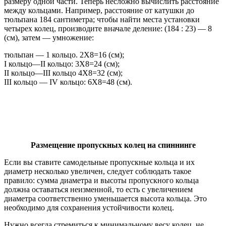
размеру одной части. Теперь несложно вычислить расстояние
между кольцами. Например, расстояние от катушки до
тюльпана 184 сантиметра; чтобы найти места установки
четырех колец, производите вначале деление: (184 : 23) — 8
(см), затем — умножение:
тюльпан — 1 кольцо. 2Х8=16 (см);
I кольцо—II кольцо: 3Х8=24 (см);
II кольцо—III кольцо 4Х8=32 (см);
III кольцо — IV кольцо: 6Х8=48 (см).
Размещение пропускных колец на спиннинге
Если вы ставите самодельные пропускные кольца и их
диаметр несколько увеличен, следует соблюдать такое
правило: сумма диаметра и высоты пропускного кольца
должна оставаться неизменной, то есть с увеличением
диаметра соответственно уменьшается высота кольца. Это
необходимо для сохранения устойчивости колец.
Нужно всегда стремиться к минимальному весу колец, не