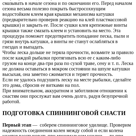
смазывать в начале сезона и по окончании его. Перед началом
сезона весьма полезно покрыть быстросохнущим
водостойким клеем края крышки механизма катушки
(предварительно проверив реакцию на клей пластмассовой
крышки) и закрыть ее. После сушки клея крепежные винты
крышки также смазать клеем и установить на место. Эта
процедура поможет предотвратить попадание песка, пыли и
грязи внутрь катушки, а винты не станут ослабляться в
гнездах и выпадать.
Чтобы леска дольше не теряла прочности, возьмите за правило
после каждой рыбалки протягивать всю ее с каким-либо
грузом на конце два-три раза по сухой траве, сену и т. п. Леска
не должна оставаться в мокром состоянии на шпуле катушки
высыхая, она заметно сжимается и теряет прочность.
Если не удалось подсушить леску на месте рыбалки, сделайте
это дома, сбросив ее витками на пол.
При внимательном, аккуратном и заботливом отношении к
снастям они прослужат вам очень долго, радуя безупречной
работой.
ПОДГОТОВКА СПИННИНГОВОЙ СНАСТИ
Первый этап
— соберем спиннинговое удилище. Проверим
надежность соединения колен между собой и если колена
удается расстыковать при минимальном усилии — то при