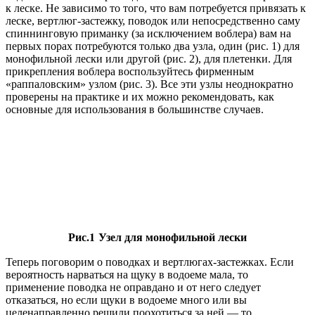
к леске. Не зависимо то того, что вам потребуется привязать к
леске, вертлюг-застежку, поводок или непосредственно саму
спиннинговую приманку (за исключением воблера) вам на
первых порах потребуются только два узла, один (рис. 1) для
монофильной лески или другой (рис. 2), для плетенки. Для
прикрепления воблера воспользуйтесь фирменным
«раппаловским» узлом (рис. 3). Все эти узлы неоднократно
проверены на практике и их можно рекомендовать, как
основные для использования в большинстве случаев.
Рис.1
Узел для монофильной лески
Теперь поговорим о поводках и вертлюгах-застежках. Если
вероятность нарваться на щуку в водоеме мала, то
применение поводка не оправдано и от него следует
отказаться, но если щуки в водоеме много или вы
целенаправленно решили поохотиться за ней — то