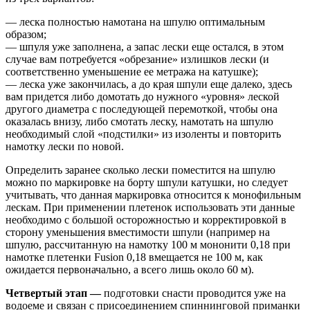
— леска полностью намотана на шпулю оптимальным
образом;
— шпуля уже заполнена, а запас лески еще остался, в этом
случае вам потребуется «обрезание» излишков лески (и
соответственно уменьшение ее метража на катушке);
— леска уже закончилась, а до края шпули еще далеко, здесь
вам придется либо домотать до нужного «уровня» леской
другого диаметра с последующей перемоткой, чтобы она
оказалась внизу, либо смотать леску, намотать на шпулю
необходимый слой «подстилки» из изоленты и повторить
намотку лески по новой.
Определить заранее сколько лески поместится на шпулю
можно по маркировке на борту шпули катушки, но следует
учитывать, что данная маркировка относится к монофильным
лескам. При применении плетенок использовать эти данные
необходимо с большой осторожностью и корректировкой в
сторону уменьшения вместимости шпули (например на
шпулю, рассчитанную на намотку 100 м мононити 0,18 при
намотке плетенки Fusion 0,18 вмещается не 100 м, как
ожидается первоначально, а всего лишь около 60 м).
Четвертый этап —
подготовки снасти проводится уже на
водоеме и связан с присоединением спиннинговой приманки