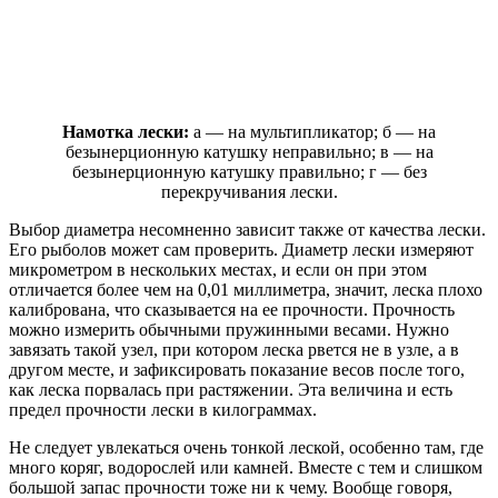
Намотка лески:
а — на мультипликатор; б — на
безынерционную катушку неправильно; в — на
безынерционную катушку правильно; г — без
перекручивания лески.
Выбор диаметра несомненно зависит также от качества лески.
Его рыболов может сам проверить. Диаметр лески измеряют
микрометром в нескольких местах, и если он при этом
отличается более чем на 0,01 миллиметра, значит, леска плохо
калибрована, что сказывается на ее прочности. Прочность
можно измерить обычными пружинными весами. Нужно
завязать такой узел, при котором леска рвется не в узле, а в
другом месте, и зафиксировать показание весов после того,
как леска порвалась при растяжении. Эта величина и есть
предел прочности лески в килограммах.
Не следует увлекаться очень тонкой леской, особенно там, где
много коряг, водорослей или камней. Вместе с тем и слишком
большой запас прочности тоже ни к чему. Вообще говоря,