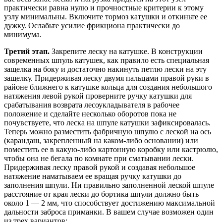
практически равна нулю и прочностные критерии к этому
узлу минимальны. Включите тормоз катушки и откиньте ее
дужку. Ослабьте усилие фрикциона практически до
минимума.
Третий этап.
Закрепите леску на катушке. В конструкции
современных шпуль катушек, как правило есть специальная
защелка на боку и достаточно накинуть петлю лески на эту
защелку. Придерживая леску двумя пальцами правой руки в
районе ближнего к катушке кольца для создания небольшого
натяжения левой рукой проверните ручку катушки для
срабатывания возврата лесоукладывателя в рабочее
положение и сделайте несколько оборотов пока не
почувствуете, что леска на шпуле катушки зафиксировалась.
Теперь можно разместить фабричную шпулю с леской на ось
(карандаш, закрепленный на каком-либо основании) или
поместить ее в какую-либо картонную коробку или кастрюлю,
чтобы она не бегала по комнате при сматывании лески.
Придерживая леску правой рукой и создавая небольшое
натяжение наматываем ее вращая ручку катушки до
заполнения шпули. Ни правильно заполненной леской шпуле
расстояние от края лески до бортика шпули должно быть
около 1 — 2 мм, что способствует достижению максимальной
дальности заброса приманки. В вашем случае возможен один
из трех вариантов: