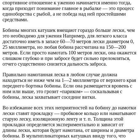
спортивное отношение к ужению начинается именно тогда,
когда приходит понимание главное в рыбалке — это процесс
единоборства с рыбой, а не победа над ней простейшими
средствами.
Бобины многих катушек вмещают гораздо больше лески, чем
это необходимо для ужения Например, для легкого класса
достаточно иметь в запасе 60—70 метров лески диаметром 0,
25 миллиметра, но любая бобина рассчитана на 150—200
метров. Если просто намотать 100 метров лески, она окажется
слишком глубоко и при забросе будет сильно преломляться,
отчего существенно снизится дальность заброса.
Правильно намотанная леска в любом случае должна
находиться не ниже чем на 1—2 миллиметра от верхнего края
переднего бортика бобины. Если она размещается вровень с
ним или выше, это грозит «париком» — соскальзывая с
бобины, леска захватывает соседние витки.
Во избежание всех этих неприятностей на бобину до намотки
лески ставят прокладку — пробковое кольцо или наматывают
старую леску, изоляционную ленту и т. п. Толщина этой
прокладки определяется экспериментально и зависит от
длины лески, которая будет намотана, от ширины и диаметра
бобины. В мультипликаторных катушках ввиду того, что