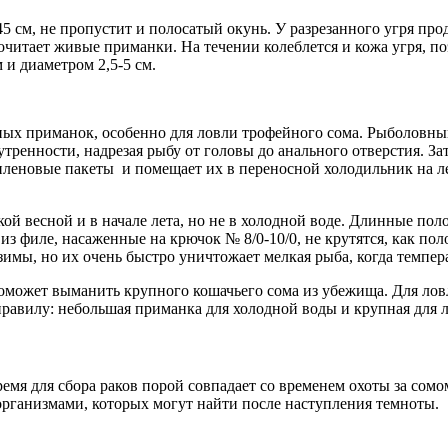
 45 см, не пропустит и полосатый окунь. У разрезанного угря 
читает живые приманки. На течении колеблется и кожа угря, поэ
 и диаметром 2,5-5 см.
ных приманок, особенно для ловли трофейного сома. Рыболовн
утренности, надрезая рыбу от головы до анального отверстия. З
леновые пакеты и помещает их в переносной холодильник на ле
й весной и в начале лета, но не в холодной воде. Длинные поло
з филе, насаженные на крючок № 8/0-10/0, не крутятся, как пол
имы, но их очень быстро уничтожает мелкая рыба, когда темпер
оможет выманить крупного кошачьего сома из убежища. Для лов
равилу: небольшая приманка для холодной воды и крупная для л
ремя для сбора раков порой совпадает со временем охоты за сомо
ганизмами, которых могут найти после наступления темноты.