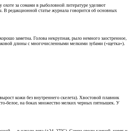
у охоте за сомами в рыболовной литературе уделяют
ы. В редакционной статье журнала говорится об основных
хорошо заметна. Голова некрупная, рыло немного заостренное,
наковой длины с многочисленными мелкими зубами («щетка»).
вырост кожи без внутреннего скелета). Хвостовой плавник
то-белое, на боках множество мелких черных пятнышек. У
сной — в начале лета (+24–27°С). Самец среди камней, коряг и