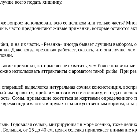
 лучше всего подать хищнику.
 же вопрос: использовать всю ее целиком или только часть? М
вые, часто предпочитают живые приманки, которые остаются ак
бки, и на их части. «Резанка» иногда бывает лучшим выбором, 
. Даже когда «резанка» работает, сказать, что она лучше, чем
ловли.
 такие приманки, которые легче схватить, чем более подвижны
можно использовать аттрактанты с ароматом такой рыбы. При р
 и опарышей выделяется натуральная сочная консистенция, вос
ый им нравится, приближаются к его источнику, и тогда в дело 
ность. Сомы, привыкшие охотиться за жертвами определенного ти
 время поднимаются в прудах и за искусственным кормом, и за 
льдь. Годовалая сельдь, мигрирующая в море осенью, тоже делика
Большая, от 25 до 40 см, целая селедка привлекает внимание кр