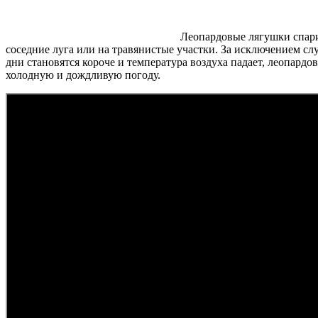
Леопардовые лягушки спарив
соседние луга или на травянистые участки. За исключением сл
дни становятся короче и температура воздуха падает, леопард
холодную и дождливую погоду.