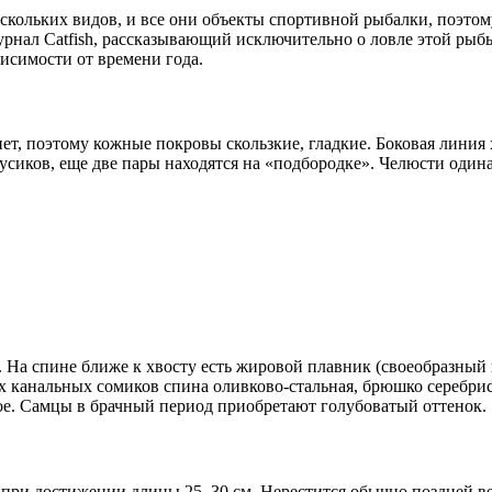
скольких видов, и все они объекты спортивной рыбалки, поэтом
рнал Catfish, рассказывающий исключительно о ловле этой рыб
исимости от времени года.
ет, поэтому кожные покровы скользкие, гладкие. Боковая линия 
усиков, еще две пары находятся на «подбородке». Челюсти оди
 На спине ближе к хвосту есть жировой плавник (своеобразный 
 канальных сомиков спина оливково-стальная, брюшко серебрис
лое. Самцы в брачный период приобретают голубоватый оттенок.
т при достижении длины 25–30 см. Нерестится обычно поздней ве