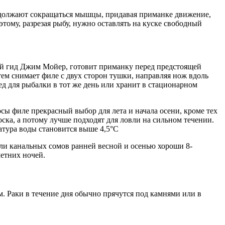
продолжают сокращаться мышцы, придавая приманке движение,
тому, разрезая рыбу, нужно оставлять на куске свободный
ый гид Джим Мойер, готовит приманку перед предстоящей
атем снимает филе с двух сторон тушки, направляя нож вдоль
д для рыбалки в тот же день или хранит в стационарном
сы филе прекрасный выбор для лета и начала осени, кроме тех
оска, а потому лучше подходят для ловли на сильном течении.
атура воды становится выше 4,5°С
ли канальных сомов ранней весной и осенью хороши 8-
етних ночей.
м. Раки в течение дня обычно прячутся под камнями или в