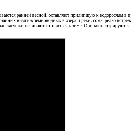
аются ранней весной, оставляют прилипшую к водорослям в пруд
учайных визитов земноводных в озера и реки, сомы редко встре
овые лягушки начинают готовиться к зиме. Они концентрируются