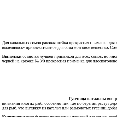
Для канальных сомов раковая шейка прекрасная приманка для 
выделялось» привлекательное для сома мозговое вещество. Со
Выползки
остаются лучшей приманкой для всех сомов, но иног
червей на крючке № 3/0 прекрасная приманка для плоскоголов
Гусеница катальпы
востр
внимания многих рыб, особенно там, где по берегам растут дер
для рыб, что вытяжку из катальп или размолотых гусениц доб
Кузнечики
также бывают прекрасной насадкой для сомов, особ