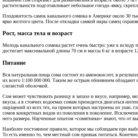
растительности подготавливает небольшое гнездо–ямку, скрепл
Плодовитость самок канального сомика в Америке около 30 тыс
ярко желтого цвета. После откладки самкой икры самец охран
Рост, масса тела и возраст
Молодь канального сомика растет очень быстро: уже к исходу 
достигает максимальной длины 70 см и массы 6 кг в возрасте 12
Питание
Вся натуральная пища сома состоит из аминокислот, в результ
их всего 1:100 000 000. Таким же острым обонянием обладают 
слизистой оболочкой.
Сом может чувствовать разницу в запахе и вкусе, например, м
вкусы, а в стоячих водоемах сомам приходится двигаться инт
ощущений из всех тех, на прием которых настроены их уши, г
сомов конкретных видов из поколения в поколение. Исключен
него размера. Наученные опытом «сомятники» знают, что от в
Наиболее постоянное правило, которое мы соблюдаем при выбо
То есть именно то, чем местный сом привык питаться. Конечно