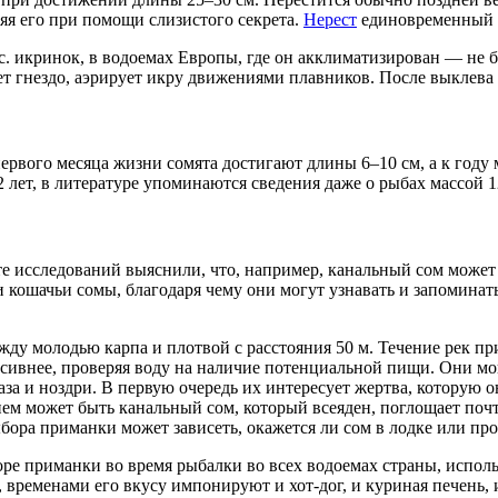
яя его при помощи слизистого секрета.
Нерест
единовременный (
. икринок, в водоемах Европы, где он акклиматизирован — не бо
яет гнездо, аэрирует икру движениями плавников. После выклев
первого месяца жизни сомята достигают длины 6–10 см, а к году
 лет, в литературе упоминаются сведения даже о рыбах массой 12 
ате исследований выяснили, что, например, канальный сом может
и кошачьи сомы, благодаря чему они могут узнавать и запоминат
ежду молодью карпа и плотвой с расстояния 50 м. Течение рек п
енсивнее, проверяя воду на наличие потенциальной пищи. Они м
лаза и ноздри. В первую очередь их интересует жертва, котору
ием может быть канальный сом, который всеяден, поглощает по
ыбора приманки может зависеть, окажется ли сом в лодке или п
ре приманки во время рыбалки во всех водоемах страны, исполь
, временами его вкусу импонируют и хот-дог, и куриная печень,