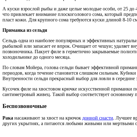
А куски взрослой рыбы и даже целые молодые особи, от 25 до
что привлекает внимание плоскоголового сома, который предпо
пласт кожи. Для крупного сома требуются куски длиной 8-10 см
Приманка из сельди
Сельдь одна из наиболее популярных и эффективных натураль
рыбалкой или запасает ее впрок. Очищает от чешуи; удаляет вн
позвоночника. Пакует филе в герметично закрываемые полиэти
холодильнике до одного месяца.
По словам Мойера, голова сельди бывает эффективной приманко
периодов, когда течение становится слишком сильным. Кубики и
Внутренности сельди прекрасный выбор для ловли в середине з
Кусочек филе на хвостовом крючке искусственной приманки п
сантиметровый живец. Такой выбор соответствует основному п
Беспозвоночные
Рака
насаживают за хвост на крючок
донной снасти
. Лучшее в
других укрытиях, а питаются любыми живыми или мертвыми ор