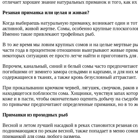
отличает хорошее знание натуральных приманок и того, как их
Резаная приманка или целая и живая?
Когда выбираешь натуральную приманку, возникает один и тот
активной, живой жертве. Сомы, особенно крупные плоскоголо
Именно такие привлекают трофейных рыб.
В то же время мы ловим крупных сомов и на целые мертвые ры
части года в процентном отношении выигрывают живые приманки
некоторых ситуациях ее просто легче найти и приготовить для 
Впрочем, канальный, синий и белый сомы часто предпочитают
погибшими от зимнего замора сельдями и карпами, и для них 
содержащиеся в тканях, а также кровь безусловный аттрактант.
При прокалывании крючком червей, лягушек, сверчков, раков
находящегося поблизости сома. Хищники, чувствуя запах котор
коже и в пасти, чтобы окончательно оценить добычу на съедоб
по привычке предпочитают определенные приманки, но в то же
Приманки из проходных рыб
Весной и летом лучшей насадкой в реках становится резаная се
поднимающаяся по рекам весной, также попадает в меню сомов. 
приманкой для сома любого размера.