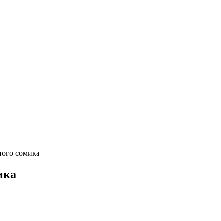
ного сомика
ика