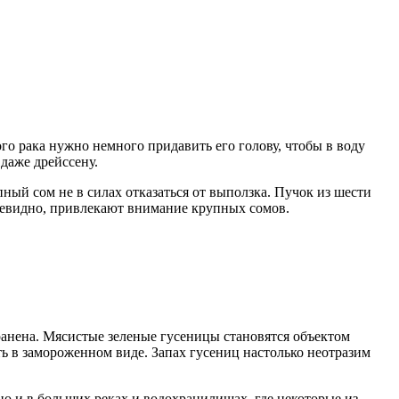
о рака нужно немного придавить его голову, чтобы в воду
даже дрейссену.
ный сом не в силах отказаться от выползка. Пучок из шести
очевидно, привлекают внимание крупных сомов.
ранена. Мясистые зеленые гусеницы становятся объектом
ть в замороженном виде. Запах гусениц настолько неотразим
но и в больших реках и водохранилищах, где некоторые из