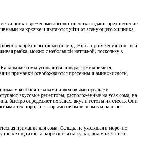
ногие хищники временами абсолютно четко отдают предпочтение
тивными на крючке и пытаются уйти от атакующего хищника.
особенно в преднерестовый период. Но на протяжении большей
 живая рыбка, можно с небольшой натяжкой, поскольку в
е. Канальные сомы угощаются полуразложившимися,
езании приманки освобождаются протеины и аминокислоты,
принимаемая обонятельными и вкусовыми органами
вступают вкусовые рецепторы, расположенные на усах сома, на
па, быстро определяют их запах, вкус и готовы их съесть. Они
рыбами тех пород, с которыми не были знакомы раньше.
тесная приманка для сома. Сельдь, не уходящая в море, но
упных хищников, а разрезанная на куски, она может стать