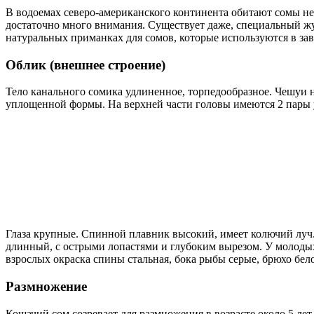
В водоемах северо-американского континента обитают сомы не
достаточно много внимания. Существует даже, специальный жу
натуральных приманках для сомов, которые используются в зав
Облик (внешнее строение)
Тело канального сомика удлиненное, торпедообразное. Чешуи н
уплощенной формы. На верхней части головы имеются 2 пары 
Глаза крупные. Спинной плавник высокий, имеет колючий луч.
длинный, с острыми лопастями и глубоким вырезом. У молодых
взрослых окраска спины стальная, бока рыбы серые, брюхо бе
Размножение
Кошачий сом созревает для размножения в возрасте около 5 ле