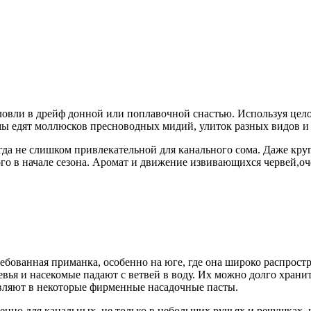
ловли в дрейф донной или поплавочной снастью. Используя целог
мы едят моллюсков пресноводных мидий, улиток разных видов и 
да не слишком привлекательной для канального сома. Даже круп
ого в начале сезона. Аромат и движение извивающихся червей,
ебованная приманка, особенно на юге, где она широко распрост
евья и насекомые падают с ветвей в воду. Их можно долго храни
авляют в некоторые фирменные насадочные пасты.
енно для канальных, не только в небольших ручьях и речушках, 