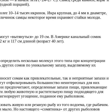
одной порцией).
лее 10–14 тысяч икринок. Икра крупная, до 4 мм в диаметре,
а личинок самцы некоторое время охраняют стайки молоди.
 могут «вытянуться» до 19 см. В Америке канальный сомик
кг и 117 см длиной (возраст 40 лет).
 определить несколько молекул этого типа при концентрации
ь других сомов по уникальному запаху, выделяемому их
риносит сомам как привлекательные, так и неприятные запахи и
огут отфильтровывать большинство неинтересных для них
ю они предпочитают, определенные запахи пищи, привлекающие
чти любую животную и растительную пищу подходящего для
роигнорирует угощение, поданное ему рыболовом.
зовать живую или резаную рыбу из того водоема, где рыбачим.
 и мыло. Но настоящего «сомятника» от других рыболовов