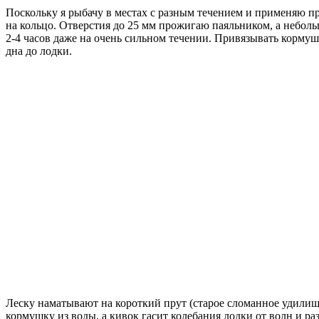
Поскольку я рыбачу в местах с разным течением и применяю пр
на кольцо. Отверстия до 25 мм прожигаю паяльником, а неболь
2-4 часов даже на очень сильном течении. Привязывать кормушку
дна до лодки.
Леску наматывают на короткий прут (старое сломанное удилище
кормушку из воды, а кивок гасит колебания лодки от волн и р