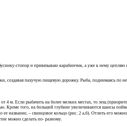
ю бусинку-стопор и привязываю карабинчик, а уже к нему цепляю
ки, создавая пахучую пищевую дорожку. Рыба, поднимаясь по ней
т 4 м. Если рыбачить на более мелких местах, то лещ (приорите
ью. Кроме того, на большей глубине увеличиваются шансы пойма
Отлить его можно
 ее название, – свинцовое кольцо (рис. 2 а,б).
тие можно сделать по- разному.