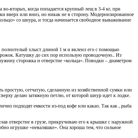
а во-вторых, когда попадается крупный лещ в 3-4 кг, при
ки вверх или вниз, но никак не в сторону. Модернизированное
ольцо» со шнура, и тогда начинается свободное вываживание
й полнотелый хлыст длиной 1 м и вклеил его с помощью
орожок. Катушку до сих пор использую проводочную.. Из
пружину сторожка и отверстие «кольца». Поводки – диаметром
ть простую, сетчатую, сделанную из хозяйственной сумки или
сверху делаю затяжную петлю, от которой шнур идет к лодке.
чно подходят емкости из-под кофе или какао. Так как , рыба
елав отверстие в грузе, прикручиваю его к крышке с наружной
обно игрушке «неваляшке». Она хороша тем, что сильное