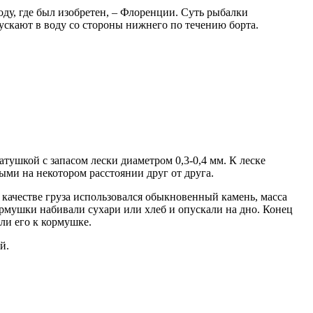
ду, где был изобретен, – Флоренции. Суть рыбалки
ускают в воду со стороны нижнего по течению борта.
атушкой с запасом лески диаметром 0,3-0,4 мм. К леске
ными на некотором расстоянии друг от друга.
 качестве груза использовался обыкновенный камень, масса
кормушки набивали сухари или хлеб и опускали на дно. Конец
али его к кормушке.
й.