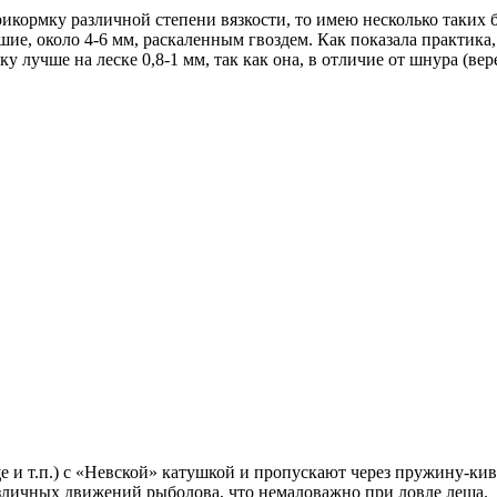
икормку различной степени вязкости, то имею несколько таких 
шие, около 4-6 мм, раскаленным гвоздем. Как показала практика
 лучше на леске 0,8-1 мм, так как она, в отличие от шнура (вер
 и т.п.) с «Невской» катушкой и пропускают через пружину-киво
азличных движений рыболова, что немаловажно при ловле леща.