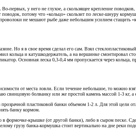
Во-первых, у него не глухое, а скользящее крепление поводков, 
 поводок, потому что «кольцо» скользит по леске-шнуру кормуш
з проволоки не мешают рыбе даже небольшим усилием стащить «к
ине. Но я в свое время сделал его сам. Взял стеклопластиковы
овил кольца и катушкодержатель, а на вершинке смонтировал ст
катор. Основная леска 0,3-0,4 мм пропускается через кольца, 
исимости от места ловли. Если течение небольшое, то можно взя
ю свинцовую болванку или же простой камень массой 1-3 кг, а 
розрачной пластиковой банки объемом 1-2 л. Для этой цели отли
нять банку кормом.
о в формочке-крышке (от другой банки), либо в сыром песке. Сд
елому грузу банка-кормушка стоит вертикально на дне реки под