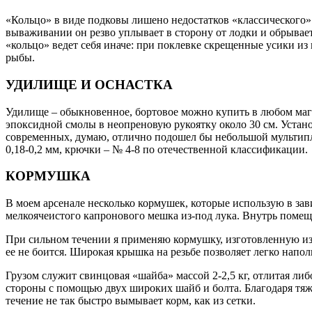
«Кольцо» в виде подковы лишено недостатков «классического». 
вываживании он резво уплывает в сторону от лодки и обрывает
«кольцо» ведет себя иначе: при поклевке скрещенные усики и
рыбы.
УДИЛИЩЕ И ОСНАСТКА
Удилище – обыкновенное, бортовое можно купить в любом магаз
эпоксидной смолы в неопреновую рукоятку около 30 см. Устан
современных, думаю, отлично подошел бы небольшой мультипли
0,18-0,2 мм, крючки – № 4-8 по отечественной классификации.
КОРМУШКА
В моем арсенале несколько кормушек, которые использую в зав
мелкоячеистого капронового мешка из-под лука. Внутрь помеща
При сильном течении я применяю кормушку, изготовленную из п
ее не боится. Широкая крышка на резьбе позволяет легко напол
Грузом служит свинцовая «шайба» массой 2-2,5 кг, отлитая либ
стороны с помощью двух широких шайб и болта. Благодаря тяж
течение не так быстро вымывает корм, как из сетки.