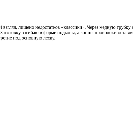
мой взгляд, лишено недостатков «классики». Через медную трубк
Заготовку загибаю в форме подковы, а концы проволоки оставл
рстие под основную леску.