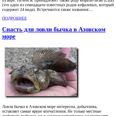
пузыре. Пеленгас принадлежит также роду кефали-лизы (Liza)
(это один из семнадцати известных родов кефалевых, который
содержит 24 вида). Встречаются также названия:…
ПОДРОБНЕЕ
Снасть для ловли бычка в Азовском
море
Ловля бычка в Азовском море интересна, добычлива,
оставляет самые яркие впечатления. Не только местные
любители рыбалки, но и заезжие курортники, не пропустят