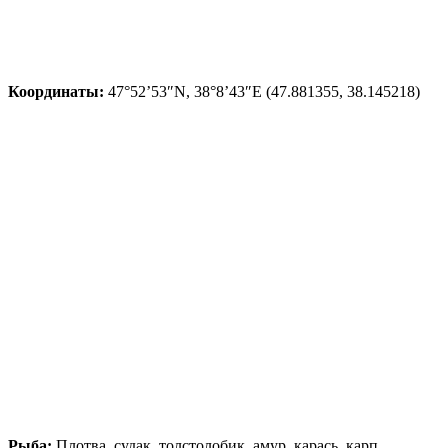
Координаты:
47°52’53″N, 38°8’43″E (47.881355, 38.145218)
Рыба:
Плотва, судак, толстолобик, амур, карась, карп.