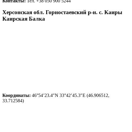
Контакты:
Тел. +38 050 900 5244
Херсонская обл. Горностаевский р-н. c. Каиры
Каирская Балка
Координаты:
46°54’23.4″N 33°42’45.3″E (46.906512,
33.712584)