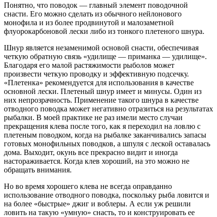
Понятно, что поводок — главный элемент поводочной
снасти. Его можно сделать из обычного нейлонового
монофила и из более продвинутой и малозаметной
флуорокарбоновой лески либо из тонкого плетеного шнура.
Шнур является незаменимой основой снасти, обеспечивая
четкую обратную связь «удилище — приманка — удилище».
Благодаря его малой растяжимости рыболов может
произвести четкую проводку и эффективную подсечку.
«Плетенка» рекомендуется для использования в качестве
основной лески. Плетеный шнур имеет и минусы. Один из
них непрозрачность. Применение такого шнура в качестве
отводного поводка может негативно отразиться на результатах
рыбалки. В моей практике не раз имели место случаи
прекращения клева после того, как я переходил на ловлю с
плетеным поводком, когда на рыбалке заканчивались запасы
готовых монофильных поводков, а шпуля с леской оставалась
дома. Выходит, окунь все прекрасно видит и иногда
настораживается. Когда клев хороший, на это можно не
обращать внимания.
Но во время хорошего клева не всегда оправданно
использование отводного поводка, поскольку рыба ловится и
на более «быстрые» джиг и воблеры. А если уж решили
ловить на такую «умную» снасть, то и конструировать ее