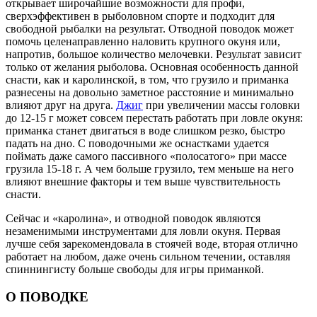
открывает широчайшие возможности для профи,
сверхэффективен в рыболовном спорте и подходит для
свободной рыбалки на результат. Отводной поводок может
помочь целенаправленно наловить крупного окуня или,
напротив, большое количество мелочевки. Результат зависит
только от желания рыболова. Основная особенность данной
снасти, как и каролинской, в том, что грузило и приманка
разнесены на довольно заметное расстояние и минимально
влияют друг на друга.
Джиг
при увеличении массы головки
до 12-15 г может совсем перестать работать при ловле окуня:
приманка станет двигаться в воде слишком резко, быстро
падать на дно. С поводочными же оснастками удается
поймать даже самого пассивного «полосатого» при массе
грузила 15-18 г. А чем больше грузило, тем меньше на него
влияют внешние факторы и тем выше чувствительность
снасти.
Сейчас и «каролина», и отводной поводок являются
незаменимыми инструментами для ловли окуня. Первая
лучше себя зарекомендовала в стоячей воде, вторая отлично
работает на любом, даже очень сильном течении, оставляя
спиннингисту больше свободы для игры приманкой.
О ПОВОДКЕ