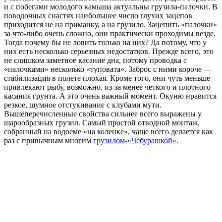
и с побегами молодого камыша актуальны грузила-палочки. В
поводочных снастях наибольшее число глухих зацепов
приходится не на приманку, а на грузило. Зацепить «палочки»
за что-либо очень сложно, они практически проходимы везде.
Тогда почему бы не ловить только на них? Да потому, что у
них есть несколько серьезных недостатков. Прежде всего, это
не слишком заметное касание дна, потому проводка с
«палочками» несколько «туповата». Заброс с ними короче —
стабилизация в полете плохая. Кроме того, они чуть меньше
привлекают рыбу, возможно, из-за менее четкого и плотного
касания грунта. А это очень важный момент. Окуню нравится
резкое, шумное отстукивание с клубами мути.
Вышеперечисленные свойства сильнее всего выражены у
шарообразных грузил. Самый простой отводной монтаж,
собранный на водоеме «на коленке», чаще всего делается как
раз с привычным многим
грузилом-«Чебурашкой»
.