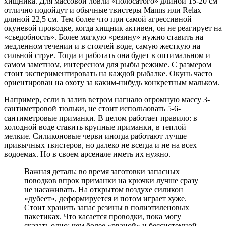
хищника. Для массовой ловли «полосатого» длиной 15-20 см
отлично подойдут и обычные твистеры Manns или Relax
длиной 22,5 см. Тем более что при самой агрессивной
окуневой проводке, когда хищник активен, он не реагирует на
«съедобность». Более мягкую «резину» нужно ставить на
медленном течении и в стоячей воде, самую жесткую на
сильной струе. Тогда и работать она будет в оптимальном и
самом заметном, интересном для рыбы режиме. С размером
стоит экспериментировать на каждой рыбалке. Окунь часто
ориентирован на охоту за каким-нибудь конкретным мальком.
Например, если в залив ветром нагнало огромную массу 3-
сантиметровой тюльки, не стоит использовать 5-6-
сантиметровые приманки. В целом работает правило: в
холодной воде ставить крупные приманки, в теплой —
мелкие. Силиконовые черви иногда работают лучше
привычных твистеров, но далеко не всегда и не на всех
водоемах. Но в своем арсенале иметь их нужно.
Важная деталь: во время заготовки запасных
поводков впрок приманки на крючки лучше сразу
не насаживать. На открытом воздухе силикон
«дубеет», деформируется и потом играет хуже.
Стоит хранить запас резины в полиэтиленовых
пакетиках. Что касается проводки, пока могу
сказать одно: чем более «рваной» и бессистемной