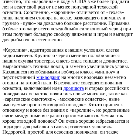
известно, что «каролина» в ходу в США уже более тридцати
лет и ведет свой род от не менее популярной техасской
оснастки. Собственно, «каролина» отличается от «техаса»
лишь наличием стопора на леске, разводящего приманку и
грузило-«пулю» на довольно большое расстояние. Приманка
(сейчас это чаще всего «съедобный» силиконовый червь) при
этом получает большую свободу движения и игры и выглядит
для рыбы очень естественно.
«Каролина», адаптированная к нашим условиям, слегка
видоизменена. Крупного червя сменили полюбившиеся
нашим окуням твистеры, снасть стала тоньше и деликатнее.
Выработалась техника ловли, и заметно увеличились уловы.
Казавшиеся непобедимыми воблеры класса «минноу» и
перспективный
микроджиг
на многих водоемах незаметно
отошли на второй план. В результате совершенствования
оснастки, включающей идеи
дропшота
и старых российских
поводковых оснасток, появились новые монтажи, такие как
«саратовские снасточки», «московские оснастки», ныне
именуемые просто «отводной поводок». Кто-то пришел к
отводному и вовсе без знания о «каролине», но родственные
связи между ними все равно прослеживаются. Чем же так
хорош отводной поводок? Он очень хорошо забрасывается и
подходит для рыбалки в самых различных условиях.
Недорогой, простой для освоения новичками, он также