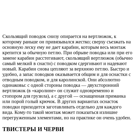
Скользящий поводок снизу опирается на вертлюжок, к
которому раньше он привязывался жестко; сверху съезжать на
основную леску ему не дает карабин, которым весь монтаж
крепится за обычную петлю. При обрыве поводка или при его
замене карабин расстегивают, скользящий вертлюжок (обычно
самый мелкий в снасти) с поводком сдергивают и надевают
новый. Карабин снова цепляют за верхнюю петлю. Быстро и
удобно, а запас поводков оказывается общим и для оснастки с
отводным поводком, и для каролинской. Они абсолютно
одинаковы: с одной стороны поводка — двухсторонний
вертлюжок (в «каролине» он служит одновременно и
стопором для грузила), а с другой — оснащенная приманка
или порой голый крючок. В других вариантах оснасток
поводки приходится заготавливать отдельно для каждого
вида. Кому-то такой монтаж может показаться излишне
перегруженным элементами, но на практике он очень удобен.
ТВИСТЕРЫ И ЧЕРВИ