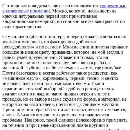
С отводным поводком чаще всего используются
современные
силиконовые приманки
. Можно, конечно, насаживать на
крючки натуральных червей или примитивные
хлорвиниловые кембрики, но силикон все же выигрывает по
ряду характеристик.
Сам силикон (обычно твистеры и черви) может отличаться по
мягкости материала, по фактору «съедобности/
несъедобности» и по размеру. Многие спиннингисты придают
большое значение цвету приманки, которое, на мой взгляд, в
ряде случаев преувеличено. Я заметил только, что на
приманки светлых тонов чуть лучше ловится рыба на
маленькой глубине, а на более темные — там, где поглубже.
Почти безотказно и всегда работают такие расцветки, как
«машинное масло», коричневый, черный, темно- и светло-
зеленые с блестками или темными точками. Ими и
ограничивается мой выбор. «Съедобную резину» окунь
хватает охотно и жадно, часто прощая огрехи в игре и
проводке, но ее выбор весьма скуден по форме, а материал, из
которого она изготовлена, почти всегда слишком жесткий.
При длине твистера 5-6 см эта жесткость почти не замечается,
а вот с 2-3-сантиметровыми приманками начинаются
проблемы. Наверное, такой силикон целесообразно применять
на течении и при целенаправленной ловле крупного