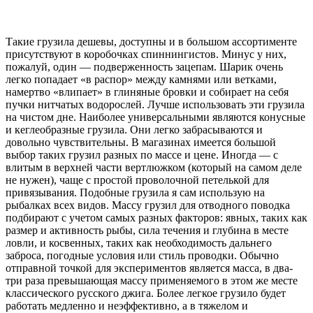
Такие грузила дешевы, доступны и в большом ассортименте
присутствуют в коробочках спиннингистов. Минус у них,
пожалуй, один — подверженность зацепам. Шарик очень
легко попадает «в распор» между камнями или ветками,
намертво «влипает» в глиняные бровки и собирает на себя
пучки нитчатых водорослей. Лучше использовать эти грузила
на чистом дне. Наиболее универсальными являются конусные
и кеглеобразные грузила. Они легко забрасываются и
довольно чувствительны. В магазинах имеется большой
выбор таких грузил разных по массе и цене. Иногда — с
влитым в верхней части вертлюжком (который на самом деле
не нужен), чаще с простой проволочной петелькой для
привязывания. Подобные грузила я сам использую на
рыбалках всех видов. Массу грузил для отводного поводка
подбирают с учетом самых разных факторов: явных, таких как
размер и активность рыбы, сила течения и глубина в месте
ловли, и косвенных, таких как необходимость дальнего
заброса, погодные условия или стиль проводки. Обычно
отправной точкой для экспериментов является масса, в два-
три раза превышающая массу применяемого в этом же месте
классического русского джига. Более легкое грузило будет
работать медленно и неэффективно, а в тяжелом и