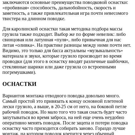
заключаются основные преимущества поводковой оснастки:
«пробивная» способность, дальнобойность, скорость и
заметность, а также привлекательная игра почти невесомого
твистера на длинном поводке.
Для каролинской оснастки такая методика подбора массы
грузила также подходит. Выбор же по форме невелик: либо
свинцовая или латунная «пуля», либо привычная для нас
литая «оливка». На практике разницы между ними почти нет.
Видимо, это только для басса актуальны «музыкальность»
материала и звуки, которые грузило производит во время
проводки (для этого в оснастку вводят различные шайбочки,
стеклянные шарики или даже грузила со встроенными
погремушками).
ОСНАСТКИ
Вариантов монтажа отводного поводка довольно много.
Самый простой это привязать к концу основной плетеной
лески грузило, а выше, в 20-25 см от него, на боковой петле
рабочий поводок. Но мало того что такая снасть будет часто
запутываться во время заброса, на ней еще очень неудобно
оперативно менять поводок. После зацепа и потери поводка
оснастку часто приходится собирать заново. Гораздо лучше
монтаж, на котором поводок крепится через обычный