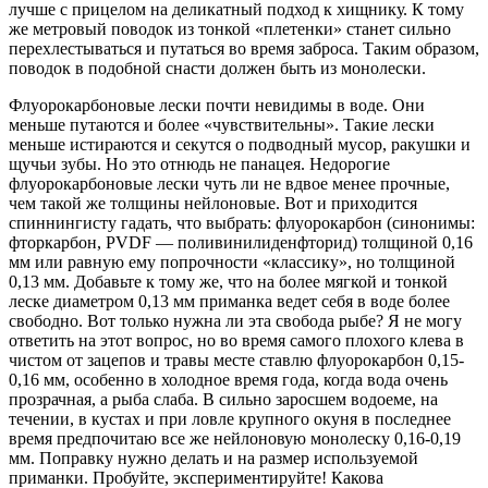
лучше с прицелом на деликатный подход к хищнику. К тому
же метровый поводок из тонкой «плетенки» станет сильно
перехлестываться и путаться во время заброса. Таким образом,
поводок в подобной снасти должен быть из монолески.
Флуорокарбоновые лески почти невидимы в воде. Они
меньше путаются и более «чувствительны». Такие лески
меньше истираются и секутся о подводный мусор, ракушки и
щучьи зубы. Но это отнюдь не панацея. Недорогие
флуорокарбоновые лески чуть ли не вдвое менее прочные,
чем такой же толщины нейлоновые. Вот и приходится
спиннингисту гадать, что выбрать: флуорокарбон (синонимы:
фторкарбон, PVDF — поливинилиденфторид) толщиной 0,16
мм или равную ему попрочности «классику», но толщиной
0,13 мм. Добавьте к тому же, что на более мягкой и тонкой
леске диаметром 0,13 мм приманка ведет себя в воде более
свободно. Вот только нужна ли эта свобода рыбе? Я не могу
ответить на этот вопрос, но во время самого плохого клева в
чистом от зацепов и травы месте ставлю флуорокарбон 0,15-
0,16 мм, особенно в холодное время года, когда вода очень
прозрачная, а рыба слаба. В сильно заросшем водоеме, на
течении, в кустах и при ловле крупного окуня в последнее
время предпочитаю все же нейлоновую монолеску 0,16-0,19
мм. Поправку нужно делать и на размер используемой
приманки. Пробуйте, экспериментируйте! Какова