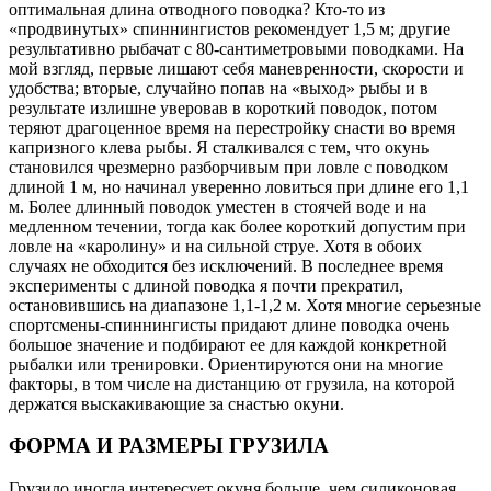
оптимальная длина отводного поводка? Кто-то из
«продвинутых» спиннингистов рекомендует 1,5 м; другие
результативно рыбачат с 80-сантиметровыми поводками. На
мой взгляд, первые лишают себя маневренности, скорости и
удобства; вторые, случайно попав на «выход» рыбы и в
результате излишне уверовав в короткий поводок, потом
теряют драгоценное время на перестройку снасти во время
капризного клева рыбы. Я сталкивался с тем, что окунь
становился чрезмерно разборчивым при ловле с поводком
длиной 1 м, но начинал уверенно ловиться при длине его 1,1
м. Более длинный поводок уместен в стоячей воде и на
медленном течении, тогда как более короткий допустим при
ловле на «каролину» и на сильной струе. Хотя в обоих
случаях не обходится без исключений. В последнее время
эксперименты с длиной поводка я почти прекратил,
остановившись на диапазоне 1,1-1,2 м. Хотя многие серьезные
спортсмены-спиннингисты придают длине поводка очень
большое значение и подбирают ее для каждой конкретной
рыбалки или тренировки. Ориентируются они на многие
факторы, в том числе на дистанцию от грузила, на которой
держатся выскакивающие за снастью окуни.
ФОРМА И РАЗМЕРЫ ГРУЗИЛА
Грузило иногда интересует окуня больше, чем силиконовая