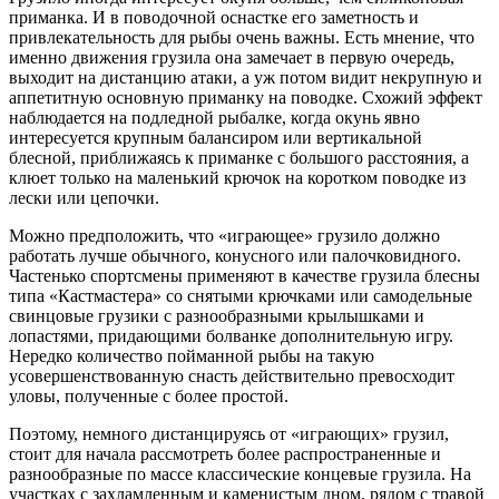
приманка. И в поводочной оснастке его заметность и
привлекательность для рыбы очень важны. Есть мнение, что
именно движения грузила она замечает в первую очередь,
выходит на дистанцию атаки, а уж потом видит некрупную и
аппетитную основную приманку на поводке. Схожий эффект
наблюдается на подледной рыбалке, когда окунь явно
интересуется крупным балансиром или вертикальной
блесной, приближаясь к приманке с большого расстояния, а
клюет только на маленький крючок на коротком поводке из
лески или цепочки.
Можно предположить, что «играющее» грузило должно
работать лучше обычного, конусного или палочковидного.
Частенько спортсмены применяют в качестве грузила блесны
типа «Кастмастера» со снятыми крючками или самодельные
свинцовые грузики с разнообразными крылышками и
лопастями, придающими болванке дополнительную игру.
Нередко количество пойманной рыбы на такую
усовершенствованную снасть действительно превосходит
уловы, полученные с более простой.
Поэтому, немного дистанцируясь от «играющих» грузил,
стоит для начала рассмотреть более распространенные и
разнообразные по массе классические концевые грузила. На
участках с захламленным и каменистым дном, рядом с травой