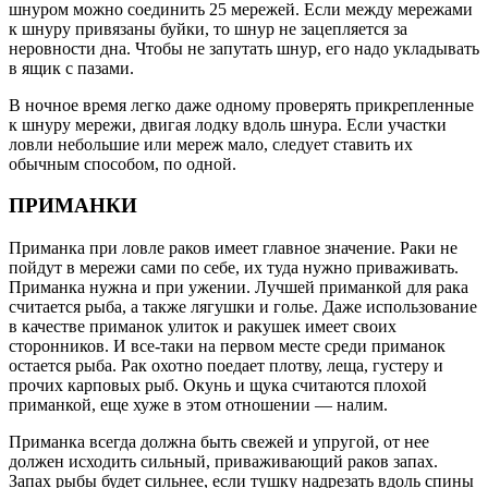
шнуром можно соединить 25 мережей. Если между мережами
к шнуру привязаны буйки, то шнур не зацепляется за
неровности дна. Чтобы не запутать шнур, его надо укладывать
в ящик с пазами.
В ночное время легко даже одному проверять прикрепленные
к шнуру мережи, двигая лодку вдоль шнура. Если участки
ловли небольшие или мереж мало, следует ставить их
обычным способом, по одной.
ПРИМАНКИ
Приманка при ловле раков имеет главное значение. Раки не
пойдут в мережи сами по себе, их туда нужно приваживать.
Приманка нужна и при ужении. Лучшей приманкой для рака
считается рыба, а также лягушки и голье. Даже использование
в качестве приманок улиток и ракушек имеет своих
сторонников. И все-таки на первом месте среди приманок
остается рыба. Рак охотно поедает плотву, леща, густеру и
прочих карповых рыб. Окунь и щука считаются плохой
приманкой, еще хуже в этом отношении — налим.
Приманка всегда должна быть свежей и упругой, от нее
должен исходить сильный, приваживающий раков запах.
Запах рыбы будет сильнее, если тушку надрезать вдоль спины