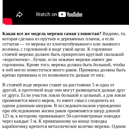
Какая все же модель мережи самая уловистая?
Видимо, та,
которая сделана из прутьев и деревянных планок, а если
сетчатая — то мережа из хлопчатобумажного или льняного
волокна, с горловиной в виде узкой щели. К горловине
стоячей мережи должен быть прикреплен круглый скользкий
«воротничок». Лучше, если лежачие мережи имеют две
горловины. Кроме того, мережа должна быть большой, чтобы
в ней могло поместиться много раков. Приманка должна быть
крепко привязана и по возможности дальше от них.
В стоячей воде мережи ставят на расстоянии 5 м одна от
другой, в проточной воде они могут размещаться дальше друг
от друга. Если участок ловли большой и цельный, а для ловли
применяется много мереж, то имеет смысл соединить их
одним длинным шнуром. В исследовательском учреждении
при обследованиях жизни раков применяется шнур длиной
125 м, к которому привязывают 50-сантиметровые поводки
через каждые 5 м. К привязанному на конце поводка
карабинчику крепится металлическое колечко мережи. Одним