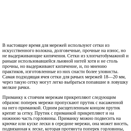
В настоящее время для мережей используют сетки из
искусственного волокна, долговечные, прочные на износ, но
не выдерживающие кипячения. Сетки из хлопчатобумажной и
раньше использовавшейся льняной нитей хотя и не столь
прочны, но выдерживают кипячение, и, по мнению
практиков, изготовленные из них снасти более уловисты.
Самая подходящая ячея сетки для рачьих мережей 18—20 мм,
через такую сетку могут легко выбраться попавшие в ловушку
мелкие рачки.
Приманку к стоячим мережам прикрепляют следующим
образом: поперек мережи пропускают прутик с насаженной
на него приманкой. Одним расщепленным концом прутик
крепят за сетку. Прутик с приманкой прикрепляют и на
нижнюю часть горловины. Приманку можно подвесить на
крючке или куске лески в середине мережи, она может висеть,
подвязанная к леске, которая протянута поперек горловины,