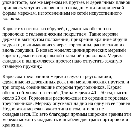
уловистость, все же мережам из прутьев и деревянных планок
пришлось уступить первенство складным цилиндрической
формы мережам, изготовленным из сетей искусственного
волокна.
Каркас их состоит из обручей, сделанных обычно из
проволоки с гальваническим покрытием. Такие мережи
держат в вытянутом положении, прикрепив крайние обручи
за дужки, вынимающиеся через горловины, расположив их
вдоль ловушки. В новых моделях цилиндрических мережей
каркас сделан из спиральной стальной проволоки. Мережа
складная и выпрямляется просто: надо отпустить зажатую
стальную пружину.
Каркасом трехгранной мережи служат треугольники,
сделанные из деревянных реек или металлических прутьев, и
три опоры, соединяющие стороны треугольников. Каркас
обычно обтягивают сеткой. Длина мережи 40—50 см, высота
около 20 см. Горловины расположены по середине торцевых
треугольников. Мережу опускают на дно на одну из ее граней.
Недостаток мережи такого типа в том, что она не
складывается. Но зато благодаря прямым широким граням эти
мережи можно укладывать в штабеля для транспортировки и
хранения.