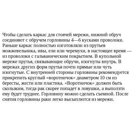
Чтобы сделать каркас для стоячей мережи, нижний обруч
соединяют с обручем горловины 4—6 кусками проволоки.
Раньше каркас полностью изготовляли из прутьев
можжевельника, ивы, ели или черемухи, в настоящее время —
из проволоки с гальваническим покрытием. В купольной
мереже прутья, связывающие обручи, изогнуты внутрь. В
мережах других форм прутья почти прямые или чуть
изогнутые. С внутренней стороны горловины рекомендуется
прикрепить круглый «воротничок» диаметром 10 см из
бересты, жести или пластика. «Воротничок» должен быть
скользким, тогда рак скорее попадет в ловушки, а выползти
ему будет труднее. Горловину можно сделать съемной. После
снятия горловины раки легко высыплются из мережи.