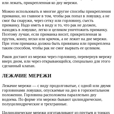
или лежать, прикрепленная ко дну мережи.
Можно использовать и многие другие способы прикрепления
приманки, но главное в том, чтобы рак попал в ловушку, а не
смог бы снаружи, через сетку или горловину, съесть
приманку. Надо иметь в виду и то, что рак не должен,
находясь в ловушке, легко и целиком уничтожить приманку.
Поэтому лучше, если приманка висит, прикрепленная за
прутик, конец лески или крючок, а не лежит на дне мережи.
При этом приманка должна быть привязана или прикреплена
таким способом, чтобы рак не смог вырвать ее целиком.
Раков достают из мережи через горловину, перевернув мережу
вверх дном, или через открывающийся, специально для этого
сделанный клапан.
ЛЕЖАЧИЕ МЕРЕЖИ
Лежачие мережи — с виду продолговатые, с одной или двумя
горловинами ловушки, опускаемые на дно в горизонтальном
положении. Горловина расположена параллельно дну
водоема. По форме эти мережи бывают цилиндрические,
полуцилиндрические и трехгранные.
Цилиндрические мережи изготавливают из прутьев и тонких