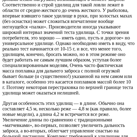
Соответственно и строй удилищ для такой ловли лежит в
области от средне-жесткого до очень жесткого. У рыболова,
впервые взявшего такое удилище в руки, при холостых махах
(без оснастки) может сложиться впечатление вообще
негнущейся «палки». Производители иногда указывают
широкий интервал значений теста удилища. С точки зрения
потребителя, это хорошо — иметь одно, пусть и дорогое» но
универсальное удилище. Однако необходимо иметь в виду, что
реально тест начинается от 10-15 г, и все, что менее того,
удилищем, конечно, бросать можно, но в этом режиме оно
будет работать не самым лучшим образом, уступая более
специализированным моделям, Очень часто фактическая
масса поплавка для дальнего заброса с полной огрузкой
бывает больше (и существенно!) указанной на нем самом или
в каталоге, особенно это касается поплавков массой более 10
г. Поэтому некоторая перестраховка по верхней границе теста
удилища может оказаться нелишней.
Другая особенность этих удилищ — в длине. Обычно она
составляет 4,5 м, несколько реже — 4,8 м (как правило, более
новые модели), а длина 4,2 м встречается все реже.
Увеличение длины по сравнению с традиционными
«матчевками», во-первых, позволяет увеличить дальность
заброса, а во-вторых, облегчает управление снастью на
большой дистанции. Комплекс требований к удилищам для