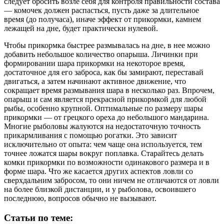
следует бросить возле себя для контроля правильности состава
— комочек должен распасться, пусть даже за длительное
время (до получаса), иначе эффект от прикормки, камнем
лежащей на дне, будет практически нулевой.
Чтобы прикормка быстрее размывалась на дне, в нее можно
добавить небольшое количество опарыша. Личинки при
формировании шара прикормки на некоторое время,
достаточное для его заброса, как бы замирают, переставай
двигаться, а затем начинают активное движение, что
сокращает время размывания шара в несколько раз. Впрочем,
опарыш и сам является прекрасной прикормкой для любой
рыбы, особенно крупной. Оптимальные по размеру шары
прикормки — от грецкого ореха до небольшого мандарина.
Многие рыболовы жалуются на недостаточную точность
прикармливания с помощью рогатки. Это зависит
исключительно от опыта: чем чаще она используется, тем
точнее ложатся шары вокруг поплавка. Старайтесь делать
комки прикормки по возможности одинакового размера и в
форме шара. Что же касается других аспектов ловли со
сверхдальним забросом, то они ничем не отличаются от ловли
на более близкой дистанции, и у рыболова, освоившего
последнюю, вопросов обычно не вызывают.
Статьи по теме: