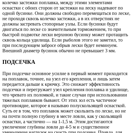
колечко застежки поплавка, между этими элементами
оснастки с обоих сторон от застежки на леску надевают по
одной бусинке. Они должны свободно перемещаться по леске,
не проходя сквозь колечко застежки, а в их отверстиях не
должны застревать стопорные узлы. Если бусинки будут
двигаться по леске со значительным торможением, то при
быстрой подмотке лески верхнюю бусинку может протащить
сквозь кольца удилища. Если рыболов этого не заметил, то
при последующем забросе обрыв лески будет неминуем.
Внешний диаметр бусинок обычно не превышает 3 мм.
ПОДСЕЧКА
При подсечке основное усилие в первый момент приходится
на поплавок, точнее, на узел его крепления, и лишь затем
передается дальше к крючку. Это снижает эффективность
подсечки и перегружает узел крепления поплавка и удилище,
что чревато их поломкой, и такие случаи при использовании
тяжелых поплавков бывают. От этих зол есть частичное
противоядие, которое я называю полускользящей оснасткой.
Суть ее в том, что поплавок может скользить по леске, но не
на почти полную глубину в месте ловли, как у скользящей
оснастки, а частично — на 1-1,5 м. Этим достигаются
увеличение глубины ловли до 4-5 м и существенное
уменьшение нагрузок на снасть при подсечке. Правда, для