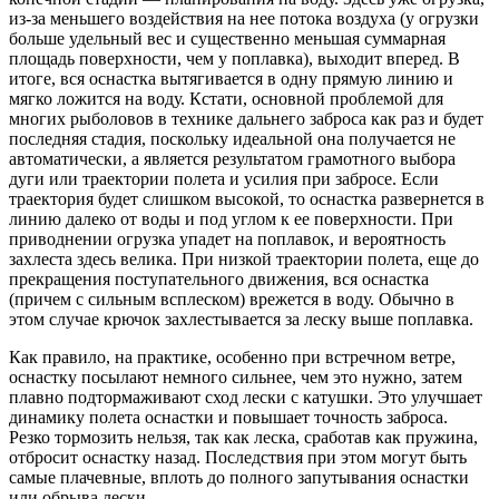
из-за меньшего воздействия на нее потока воздуха (у огрузки
больше удельный вес и существенно меньшая суммарная
площадь поверхности, чем у поплавка), выходит вперед. В
итоге, вся оснастка вытягивается в одну прямую линию и
мягко ложится на воду. Кстати, основной проблемой для
многих рыболовов в технике дальнего заброса как раз и будет
последняя стадия, поскольку идеальной она получается не
автоматически, а является результатом грамотного выбора
дуги или траектории полета и усилия при забросе. Если
траектория будет слишком высокой, то оснастка развернется в
линию далеко от воды и под углом к ее поверхности. При
приводнении огрузка упадет на поплавок, и вероятность
захлеста здесь велика. При низкой траектории полета, еще до
прекращения поступательного движения, вся оснастка
(причем с сильным всплеском) врежется в воду. Обычно в
этом случае крючок захлестывается за леску выше поплавка.
Как правило, на практике, особенно при встречном ветре,
оснастку посылают немного сильнее, чем это нужно, затем
плавно подтормаживают сход лески с катушки. Это улучшает
динамику полета оснастки и повышает точность заброса.
Резко тормозить нельзя, так как леска, сработав как пружина,
отбросит оснастку назад. Последствия при этом могут быть
самые плачевные, вплоть до полного запутывания оснастки
или обрыва лески.