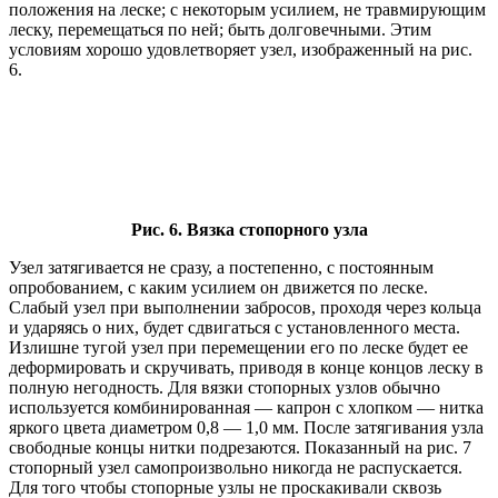
положения на леске; с некоторым усилием, не травмирующим
леску, перемещаться по ней; быть долговечными. Этим
условиям хорошо удовлетворяет узел, изображенный на рис.
6.
Рис. 6. Вязка стопорного узла
Узел затягивается не сразу, а постепенно, с постоянным
опробованием, с каким усилием он движется по леске.
Слабый узел при выполнении забросов, проходя через кольца
и ударяясь о них, будет сдвигаться с установленного места.
Излишне тугой узел при перемещении его по леске будет ее
деформировать и скручивать, приводя в конце концов леску в
полную негодность. Для вязки стопорных узлов обычно
используется комбинированная — капрон с хлопком — нитка
яркого цвета диаметром 0,8 — 1,0 мм. После затягивания узла
свободные концы нитки подрезаются. Показанный на рис. 7
стопорный узел самопроизвольно никогда не распускается.
Для того чтобы стопорные узлы не проскакивали сквозь