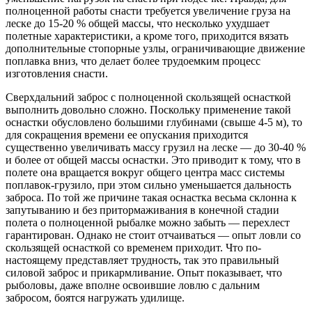
полноценной работы снасти требуется увеличение груза на
леске до 15-20 % общей массы, что несколько ухудшает
полетные характеристики, а кроме того, приходится вязать
дополнительные стопорные узлы, ограничивающие движение
поплавка вниз, что делает более трудоемким процесс
изготовления снасти.
Сверхдальний заброс с полноценной скользящей оснасткой
выполнить довольно сложно. Поскольку применение такой
оснастки обусловлено большими глубинами (свыше 4-5 м), то
для сокращения времени ее опускания приходится
существенно увеличивать массу грузил на леске — до 30-40 %
и более от общей массы оснастки. Это приводит к тому, что в
полете она вращается вокруг общего центра масс системы
поплавок-грузило, при этом сильно уменьшается дальность
заброса. По той же причине такая оснастка весьма склонна к
запутыванию и без притормаживания в конечной стадии
полета о полноценной рыбалке можно забыть — перехлест
гарантирован. Однако не стоит отчаиваться — опыт ловли со
скользящей оснасткой со временем приходит. Что по-
настоящему представляет трудность, так это правильный
силовой заброс и прикармливание. Опыт показывает, что
рыболовы, даже вполне освоившие ловлю с дальним
забросом, боятся нагружать удилище.