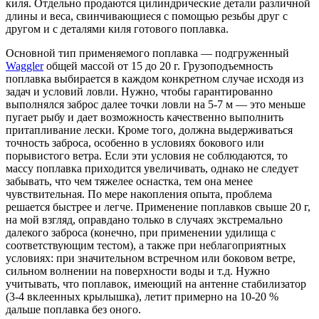
киля. Отдельно продаются цилиндрические детали различной
длины и веса, свинчивающиеся с помощью резьбы друг с
другом и с деталями киля готового поплавка.
Основной тип применяемого поплавка — подгруженный
Waggler
общей массой от 15 до 20 г. Грузоподъемность
поплавка выбирается в каждом конкретном случае исходя из
задач и условий ловли. Нужно, чтобы гарантированно
выполнялся заброс далее точки ловли на 5-7 м — это меньше
пугает рыбу и дает возможность качественно выполнить
притапливание лески. Кроме того, должна выдерживаться
точность заброса, особенно в условиях бокового или
порывистого ветра. Если эти условия не соблюдаются, то
массу поплавка приходится увеличивать, однако не следует
забывать, что чем тяжелее оснастка, тем она менее
чувствительная. По мере накопления опыта, проблема
решается быстрее и легче. Применение поплавков свыше 20 г,
на мой взгляд, оправдано только в случаях экстремально
далекого заброса (конечно, при применении удилища с
соответствующим тестом), а также при неблагоприятных
условиях: при значительном встречном или боковом ветре,
сильном волнении на поверхности воды и т.д. Нужно
учитывать, что поплавок, имеющий на антенне стабилизатор
(3-4 вклеенных крылышка), летит примерно на 10-20 %
дальше поплавка без оного.