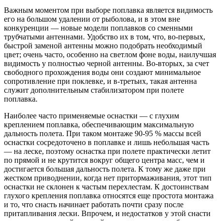
Важным моментом при выборе поплавка является видимость
его на большом удалении от рыболова, и в этом вне
конкуренции — новые модели поплавков со сменными
трубчатыми антеннами. Удобство их в том, что, во-первых,
быстрой заменой антенны можно подобрать необходимый
цвет; очень часто, особенно на светлом фоне воды, наилучшая
видимость у полностью черной антенны. Во-вторых, за счет
свободного прохождения воды они создают минимальное
сопротивление при поклевке, и в-третьих, такая антенна
служит дополнительным стабилизатором при полете
поплавка.
Наиболее часто применяемые оснастки — с глухим
креплением поплавка, обеспечивающим максимальную
дальность полета. При таком монтаже 90-95 % массы всей
оснастки сосредоточено в поплавке и лишь небольшая часть
— на леске, поэтому оснастка при полете практически летит
по прямой и не крутится вокруг общего центра масс, чем и
достигается большая дальность полета. К тому же даже при
жестком приводнении, когда нет притормаживания, этот тип
оснастки не склонен к частым перехлестам. К достоинствам
глухого крепления поплавка относятся еще простота монтажа
и то, что снасть начинает работать почти сразу после
притапливания лески. Впрочем, и недостатков у этой снасти