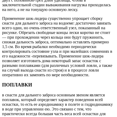
двух с половиной-трех длин удилища, чтобы в
заключительной стадии вываживания нагрузка приходилась
на него, а не на тонущую основную леску.
Применение шок-лидера существенно упрощает сборку
снасти для дальнего заброса на водоеме: достаточно завязать
всего один, но очень ответственный узел, показанный на
рисунке. Обрезать свободные концы лески коротко не стоит
— при прохождении через кольца они будут пружинить,
снижая дальность заброса, оптимально оставлять примерно
1,5 см. Во время рыбалки необходимо периодически
контролировать состояние узла и при малейших сомнениях в
его надежности -перевязывать. Применение шок-лидера
позволяет изготовить дома некоторый запас оснасток с
разными поплавками (для различных условий ловли, а также
на случай выхода снасти из строя) и в процессе ловли
оперативно их заменять по мере необходимости.
ПОПЛАВКИ
в снасти для дальнего заброса основным звеном является
поплавок, который определяет характер поведения всей
оснастки, то есть ее аэродинамику в полете и гидродинамику
в воде при управлении ею. Это связано с тем, что
практически всегда большая часть веса всей оснастки для