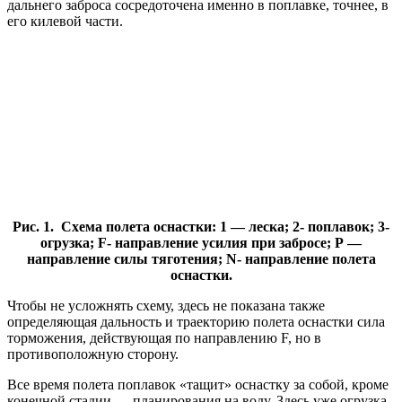
дальнего заброса сосредоточена именно в поплавке, точнее, в
его килевой части.
Рис. 1. Схема полета оснастки: 1 — леска; 2- поплавок; 3-
огрузка; F- направление усилия при забросе; Р —
направление силы тяготения; N- направление полета
оснастки.
Чтобы не усложнять схему, здесь не показана также
определяющая дальность и траекторию полета оснастки сила
торможения, действующая по направлению F, но в
противоположную сторону.
Все время полета поплавок «тащит» оснастку за собой, кроме
конечной стадии — планирования на воду. Здесь уже огрузка,