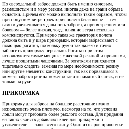
Но сверхдальний заброс должен быть именно силовым,
размашистым и в меру резким, иногда даже на грани обрыва
оснастки. Причем его можно выполнять таким образом, чтобы
при попутном ветре траектория полета была выше — тем
самым увеличивается дальность заброса, а при встречном или
боковом — более низкая, тогда влияние ветра несколько
компенсируется. Примерно такая же траектория полета
должна быть и у шара прикормки, который забрасывают с
помощью рогатки, поскольку рукой так далеко и точно
забросить прикормку нереально. Рогатки при этом
используются самые мощные, с жесткой резиной и прочными,
лучше прошитыми чашечками. За рогатками приходится
тщательно следить, заменяя по мере необходимости резину
или другие элементы конструкции, так как порвавшаяся в
момент заброса резина может оставить памятный синяк, и не
только на руке.
ПРИКОРМКА
Прикормку для заброса на большое расстояние нужно
использовать очень плотную, несмотря на то, что условия
ловли могут требовать более рыхлого состава. Для придания
ей таких свойств добавляют клей для прикормки и
утяжелители — чаще всего глину. Один из шаров прикормки