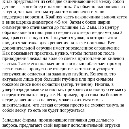
Киль представляет из себя две свинчивающиеся между собой
детали — контейнер и наконечник. Их обычно выполняют из
латуни, так как этот материал технологичен и мало
подвержен коррозии. Крайняя часть наконечника выполняется
в виде шарика диаметром 4-5 мм. Затем с боков шарик
симметрично стачивается до толщины 1,5-2 мм. По центру
образовавшейся площадки сверлится отверстие диаметром 3
мм, края его зенкуются. Получается ушко, в которое затем
вводится застежка для крепления на леске поплавка. Вес
дополнительной огрузки имеет определенное ограничение.
Как показывает практика, нужно, чтобы поплавок после
приводнения лежал на воде со слегка притопленной килевой
частью. Такое его положение значительно облегчает проход
лески сквозь пропускное отверстие застежки и ускоряет
погружение оснастки на заданную глубину. Конечно, это
актуально лишь при большой глубине или при сильном
боковом сносе всей оснастки (ветер, течение). Иногда, в
ущерб аэродинамике оснастки, приходится основную ее массу
сосредоточивать в огрузке. Например, при сильном боковом
ветре давление его на леску может оказаться столь
значительным, что легкая огрузка просто не сможет тянуть за
собой леску, то есть не будет погружаться.
Западные фирмы, производящие поплавки для дальнего
заброса, предлагают свой вариант дополнительной огрузки