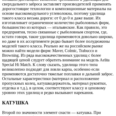
сверхдальнего заброса заставляет производителей применять
дорогостоящие технологии и композиционные материалы на
основе высокомодульного углеволокна, поэтому удилища
такого класса весьма дороги: от 0 до 0 и даже выше. Их
изготавливает ограниченное количество рыболовных фирм,
большинство из которых — итальянские. Как правило, это
предприятия, тесно связанные с рыболовным спортом, где,
кстати говоря, такие удилища применяются довольно широко,
но даже в их ассортименте редко бывает более полудюжины
моделей такого класса. Реально же на российском рынке
можно найти модели фирм: Maver, Сolmic, Trabucco и
Browning. Из ряда высококачественных удилищ с более
щадящей ценой слудует обратить внимание на модель Aelita
Special Hi Match. К слову сказать, удилища этого типа
великолепно подходят для ловли карпа, особенно если
применяются достаточно тяжелые поплавки и дальний заброс.
Остальные характеристики (материал и расположение
пропускных колец, катушкодержатель, материал рукоятки,
отделка и т.д.), в целом, соответствуют классу и ценовому
уровню этих удилищ и редко вызывают нарекания.
КАТУШКА
Второй по значимости элемент снасти — катушка. При