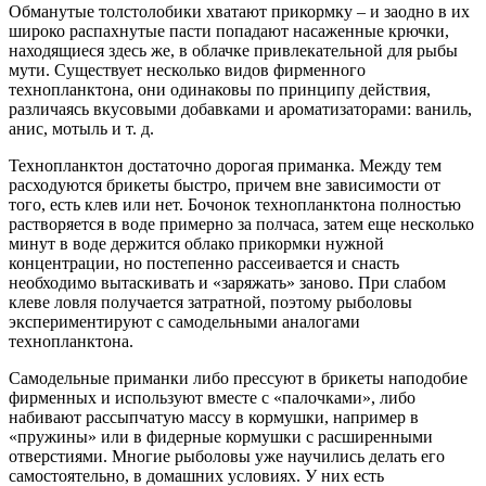
Обманутые толстолобики хватают прикормку – и заодно в их
широко распахнутые пасти попадают насаженные крючки,
находящиеся здесь же, в облачке привлекательной для рыбы
мути. Существует несколько видов фирменного
технопланктона, они одинаковы по принципу действия,
различаясь вкусовыми добавками и ароматизаторами: ваниль,
анис, мотыль и т. д.
Технопланктон достаточно дорогая приманка. Между тем
расходуются брикеты быстро, причем вне зависимости от
того, есть клев или нет. Бочонок технопланктона полностью
растворяется в воде примерно за полчаса, затем еще несколько
минут в воде держится облако прикормки нужной
концентрации, но постепенно рассеивается и снасть
необходимо вытаскивать и «заряжать» заново. При слабом
клеве ловля получается затратной, поэтому рыболовы
экспериментируют с самодельными аналогами
технопланктона.
Самодельные приманки либо прессуют в брикеты наподобие
фирменных и используют вместе с «палочками», либо
набивают рассыпчатую массу в кормушки, например в
«пружины» или в фидерные кормушки с расширенными
отверстиями. Многие рыболовы уже научились делать его
самостоятельно, в домашних условиях. У них есть