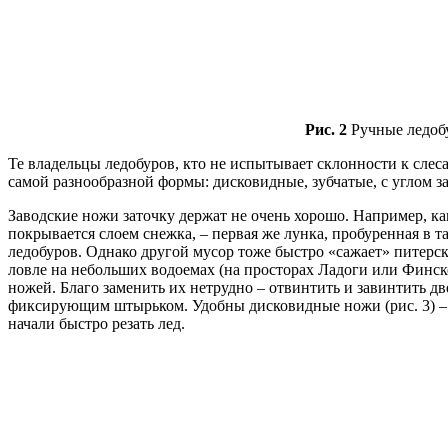
Рис. 2
Ручные ледобу
Те владельцы ледобуров, кто не испытывает склонности к слес
самой разнообразной формы: дисковидные, зубчатые, с углом зато
Заводские ножи заточку держат не очень хорошо. Например, как
покрывается слоем снежка, – первая же лунка, пробуренная в т
ледобуров. Однако другой мусор тоже быстро «сажает» питерски
ловле на небольших водоемах (на просторах Ладоги или Финско
ножей. Благо заменить их нетрудно – отвинтить и завинтить 
фиксирующим штырьком. Удобны дисковидные ножи (рис. 3) – р
начали быстро резать лед.