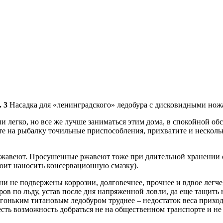
. 3
Насадка для «ленинградского» ледобура с дисковидными нож
 легко, но все же лучше заниматься этим дома, в спокойной обст
берете на рыбалку точильные приспособления, прихватите и неск
авеют. Просушенные ржавеют тоже при длительной хранении от 
тоит наносить консервационную смазку).
и не подвержены коррозии, долговечнее, прочнее и вдвое легче,
ов по льду, устав после дня напряженной ловли, да еще тащить 
легоньким титановым ледобуром труднее – недостаток веса приход
 есть возможность добраться не на общественном транспорте и н