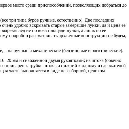
первое место среди приспособлений, позволяющих добраться до
все три типа буров ручные, естественно). Две последних
чень удобно вскрывать старые замерзшие лунки, да и цена ее
 вырезая лед не по всей площади лунки, а лишь по ее
тому подробно рассматривать архаичные конструкции не будем,
, – на ручные и механические (бензиновые и электрические).
 16–20 мм и снабженной двумя рукоятками; из штока (обычно
его приварен к трубке штока, а нижний к одному из держателей
ущая часть выполняется в виде неразборной, целиком