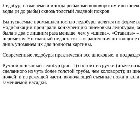
Ледобур, называемый иногда рыбаками коловоротом или шнеком
воды (и до рыбы) сквозь толстый ледяной покров.
Выпускаемые промышленностью ледобуры делятся по форме рабо
модификации проиграли конкуренцию шнековым ледобурам, хоть
была в два с лишним раза меньше, чем у «шнека». «Стаканы» –
периметру. Но главный недостаток – ограничения по толщине с
лишь упомянем их для полноты картины.
Современные ледобуры практически все шнековые, и подразделя
Ручной шнековый ледобур (рис. 1) состоит из ручки (иначе на
сделанного из чуть более толстой трубы, чем коловорот); из 
ножей; и из режущей части, включающей съемные ножи в количе
заменяемой насадки.