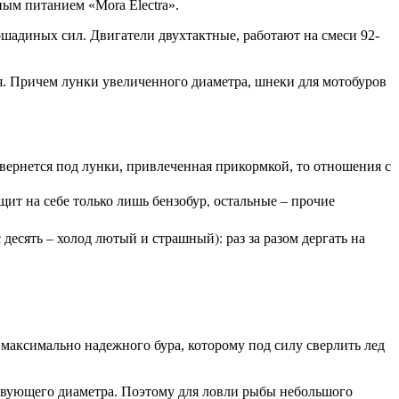
ным питанием «Mora Electra».
шадиных сил. Двигатели двухтактные, работают на смеси 92-
я. Причем лунки увеличенного диаметра, шнеки для мотобуров
ернется под лунки, привлеченная прикормкой, то отношения с
ит на себе только лишь бензобур, остальные – прочие
есять – холод лютый и страшный): раз за разом дергать на
 максимально надежного бура, которому под силу сверлить лед
твующего диаметра. Поэтому для ловли рыбы небольшого