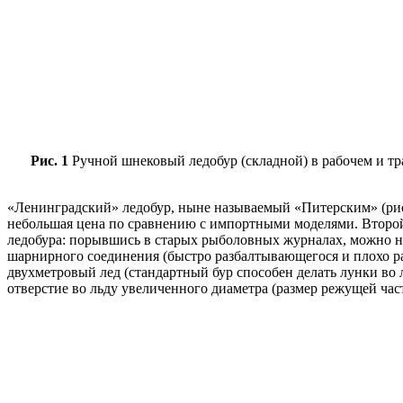
Рис. 1
Ручной шнековый ледобур (складной) в рабочем и тра
«Ленинградский» ледобур, ныне называемый «Питерским» (рис. 2
небольшая цена по сравнению с импортными моделями. Второй
ледобура: порывшись в старых рыболовных журналах, можно на
шарнирного соединения (быстро разбалтывающегося и плохо ра
двухметровый лед (стандартный бур способен делать лунки во
отверстие во льду увеличенного диаметра (размер режущей час