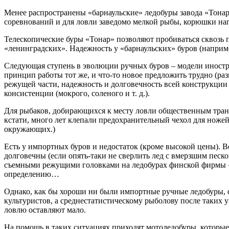
Менее распространены «барнаульские» ледобуры завода «Тонар»
соревнований и для ловли заведомо мелкой рыбы, корюшки нап
Телескопические буры «Тонар» позволяют пробиваться сквозь п
«ленинградских». Надежность у «барнаульских» буров (наприм
Следующая ступень в эволюции ручных буров – модели иностран
принцип работы тот же, и что-то новое предложить трудно (раз
режущей части, надежность и долговечность всей конструкци
консистенции (мокрого, соленого и т. д.).
Для рыбаков, добирающихся к месту ловли общественным трансп
кстати, много лет клепали предохранительный чехол для ноже
окружающих.)
Есть у импортных буров и недостаток (кроме высокой цены). В
долговечны (если опять-таки не сверлить лед с вмерзшим песко
съемными режущими головками на ледобурах финской фирмы «Ra
определению…
Однако, как бы хороши ни были импортные ручные ледобуры, с
культуристов, а среднестатистическому рыболову после таких уп
ловлю оставляют мало.
На помощь в таких ситуациях приходят мотоледобуры, которые 