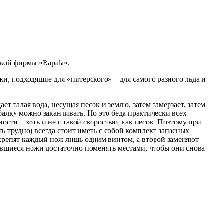
ской фирмы «Rapala».
и, подходящие для «питерского» – для самого разного льда и
т талая вода, несущая песок и землю, затем замерзает, затем
балку можно заканчивать. Но это беда практически всех
ости – хоть и не с такой скоростью, как песок. Поэтому при
 трудно) всегда стоит иметь с собой комплект запасных
 крепят каждый нож лишь одним винтом, а второй заменяют
вшиеся ножи достаточно поменять местами, чтобы они снова