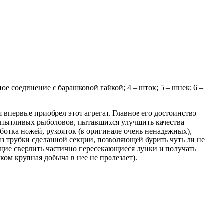
е соединение с барашковой гайкой; 4 – шток; 5 – шнек; 6 –
 впервые приобрел этот агрегат. Главное его достоинство –
а пытливых рыболовов, пытавшихся улучшить качества
отка ножей, рукояток (в оригинале очень ненадежных),
з трубки сделанной секции, позволяющей бурить чуть ли не
ющие сверлить частично пересекающиеся лунки и получать
ком крупная добыча в нее не пролезает).