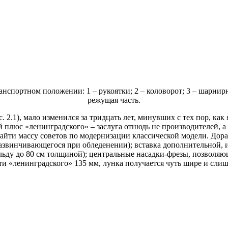
нспортном положении: 1 – рукоятки; 2 – коловорот; 3 – шарнирно
режущая часть.
.1), мало изменился за тридцать лет, минувших с тех пор, как я
 плюс «ленинградского» – заслуга отнюдь не производителей, 
йти массу советов по модернизации классической модели. Дораб
звинчивающегося при обледенении); вставка дополнительной, и
 льду до 80 см толщиной); центральные насадки-фрезы, позволя
ти «ленинградского» 135 мм, лунка получается чуть шире и слиш