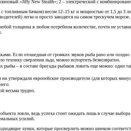
зиновый «Jiffy New Stealth»; 2 – электрический с комбинирован
топливным бачком) весом 12–15 кг и мощностью от 1,5 до 3 ло
водителей) легко и просто заводятся на самом трескучем морозе.
любой толщины в любом потребном количестве, почти не устава
.
ами. Если отошедшая от громких звуков рыба рано или поздно в
ю технику сверления льда, можно испортить безвозвратно.
рыбы – в составе бригады рыбаков ловить еще можно: один тащ
 ни утверждали европейские производители (для которых минус д
него.
ой весьма трудно.
объекта ловли, ведь успеха стоит ожидать лишь в случае выбора
имальных усилий.
подходящие лунки, которые просверлить можно шнеком соответс