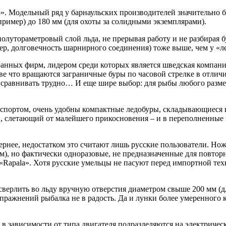
. Модельный ряд у барнаульских производителей значительно бо
ример) до 180 мм (для охоты за солидными экземплярами).
олутораметровый слой льда, не прерывая работу и не разбирая 
ер, долговечность шарнирного соединения) тоже выше, чем у «л
ных фирм, лидером среди которых является шведская компания «
ве что вращаются заграничные буры по часовой стрелке в отличи
и сравнивать трудно… И еще шире выбор: для рыбы любого разм
ортом, очень удобны компактные ледобуры, складывающиеся не в
й, слетающий от малейшего прикосновения – и в переполненные
ернее, недостатком это считают лишь русские пользователи. Но
м), но фактически одноразовые, не предназначенные для повторн
pala». Хотя русские умельцы не пасуют перед импортной техник
верлить во льду вручную отверстия диаметром свыше 200 мм (дл
ражнений рыбалка не в радость. Да и лунки более умеренного кал
в зависимости от типа двигателя подразделяются на электричес