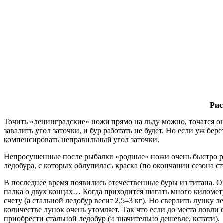
Рис
Точить «ленинградские» ножи прямо на льду можно, точатся они
завалить угол заточки, и бур работать не будет. Но если уж 
компенсировать неправильный угол заточки.
Непросушенные после рыбалки «родные» ножи очень быстро рж
ледобура, с которых облупилась краска (по окончании сезона с
В последнее время появились отечественные буры из титана. Он
палка о двух концах… Когда приходится шагать много километр
счету (а стальной ледобур весит 2,5–3 кг). Но сверлить лунку 
количестве лунок очень утомляет. Так что если до места ловли
приобрести стальной ледобур (и значительно дешевле, кстати).