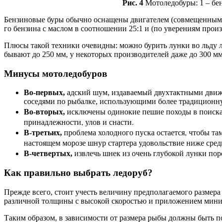
Рис. 4
Мотоледобуры: 1 – бен
Бензиновые буры обычно оснащены двигателем (совмещенным с 
го бензина с маслом в соотношении 25:1 и (по уверениям произ
Плюсы такой техники очевидны: можно бурить лунки во льду 
бывают до 250 мм, у некоторых производителей даже до 300 мм
Минусы мотоледобуров
Во-первых,
адский шум, издаваемый двухтактными движк
соседями по рыбалке, использующими более традиционну
исключены одинокие пешие походы в поисках 
Во-вторых,
принадлежности, улов и снасти.
проблема холодного пуска остается, чтобы там
В-третьих,
настоящем морозе шнур стартера удовольствие ниже сред
извлечь шнек из очень глубокой лунки пор
В-четвертых,
Как правильно выбрать ледоруб?
Прежде всего, стоит учесть величину предполагаемого размера 
различной толщины с высокой скоростью и приложением мин
Таким образом, в зависимости от размера рыбы должны быть 