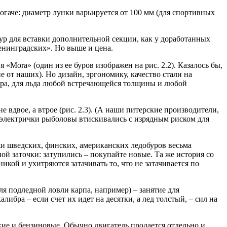
гаче: диаметр лунки варьируется от 100 мм (для спортивных
бур для вставки дополнительной секции, как у доработанных
енинградских». Но выше и цена.
Mora» (один из ее буров изображен на рис. 2.2). Казалось бы,
е от наших). Но дизайн, эргономику, качество стали на
ера, для льда любой встречающейся толщины и любой
двое, а втрое (рис. 2.3). (А наши питерские производители,
 электрички рыболовы втискивались с изрядным риском для
жи шведских, финских, американских ледобуров весьма
ой заточки: затупились – покупайте новые. Та же история со
ой и ухитряются затачивать то, что не затачивается по
я подледной ловли карпа, например) – занятие для
ибра – если счет их идет на десятки, а лед толстый, – сил на
кие и бензиновые. Обычно двигатель продается отдельно и