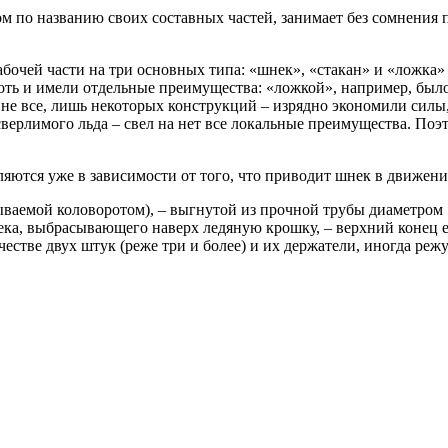
 по названию своих составных частей, занимает без сомнения 
чей части на три основных типа: «шнек», «стакан» и «ложка» (
 и имели отдельные преимущества: «ложкой», например, было о
 не все, лишь некоторых конструкций – изрядно экономили силы,
верлимого льда – свел на нет все локальные преимущества. Поэ
ются уже в зависимости от того, что приводит шнек в движение
зываемой коловоротом), – выгнутой из прочной трубы диаметром
шнека, выбрасывающего наверх ледяную крошку, – верхний конец 
стве двух штук (реже три и более) и их держатели, иногда реж