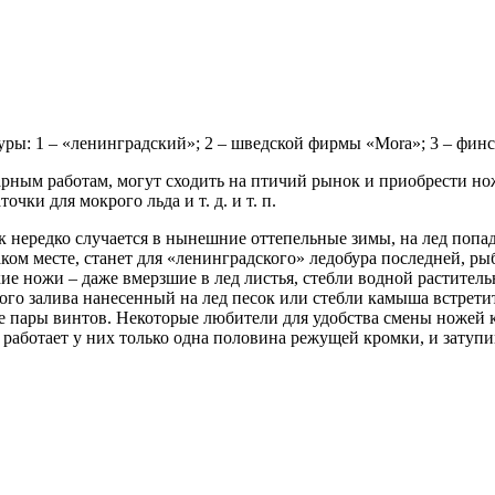
ры: 1 – «ленинградский»; 2 – шведской фирмы «Mora»; 3 – фин
арным работам, могут сходить на птичий рынок и приобрести нож
чки для мокрого льда и т. д. и т. п.
 нередко случается в нынешние оттепельные зимы, на лед попадае
аком месте, станет для «ленинградского» ледобура последней, ры
е ножи – даже вмерзшие в лед листья, стебли водной растительн
го залива нанесенный на лед песок или стебли камыша встретить
две пары винтов. Некоторые любители для удобства смены ножей
аботает у них только одна половина режущей кромки, и затупи