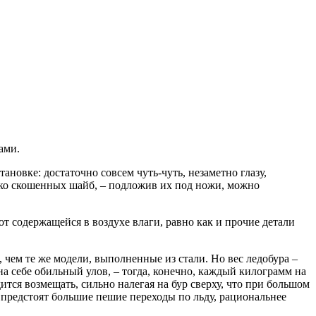
ами.
ановке: достаточно совсем чуть-чуть, незаметно глазу,
олько скошенных шайб, – подложив их под ножи, можно
содержащейся в воздухе влаги, равно как и прочие детали
 чем те же модели, выполненные из стали. Но вес ледобура –
на себе обильный улов, – тогда, конечно, каждый килограмм на
ится возмещать, сильно налегая на бур сверху, что при большом
е предстоят большие пешие переходы по льду, рациональнее