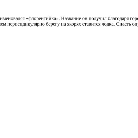
меновался «флорентийка». Название он получил благодаря горо
ием перпендикулярно берегу на якорях ставится лодка. Снасть 