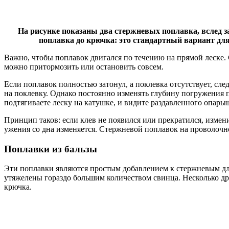
На рисунке показаны два стержневых поплавка, вслед за
поплавка до крючка: это стандартный вариант для
Важно, чтобы поплавок двигался по течению на прямой леске.
можно притормозить или остановить совсем.
Если поплавок полностью затонул, а поклевка отсутствует, сле
на поклевку. Однако постоянно изменять глубину погружения 
подтягиваете леску на катушке, и видите раздавленного опары
Принцип таков: если клев не появился или прекратился, измени
ужения со дна изменяется. Стержневой поплавок на проволочно
Поплавки из бальзы
Эти поплавки являются простым добавлением к стержневым дл
утяжелены гораздо большим количеством свинца. Несколько дроб
крючка.