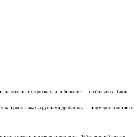
, на маленьких крючках, или большие — на больших. Такие
, как нужно сажать группами дробинки, — примерно в метре от
акните в краску поплавок килем вниз. Дайте лишней краске