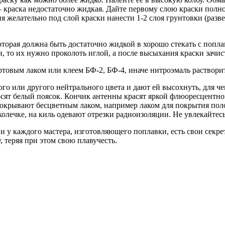
 краска недостаточно жидкая. Дайте первому слою краски полно
я желательно под слой краски нанести 1-2 слоя грунтовки (разв
оторая должна быть достаточно жидкой в хорошо стекать с попла
и, то их нужно проколоть иглой, а после высыхания краски зачи
ртовым лаком или клеем БФ-2, БФ-4, иначе нитроэмаль раствори
ого или другого нейтрального цвета и дают ей высохнуть, для ч
сят белый поясок. Кончик антенны красят яркой флюоресцентной
покрывают бесцветным лаком, например лаком для покрытия пол
олечке, на киль одевают отрезки радиоизоляции. Не увлекайтесь 
и у каждого мастера, изготовляющего поплавки, есть свои секре
, теряя при этом свою плавучесть.