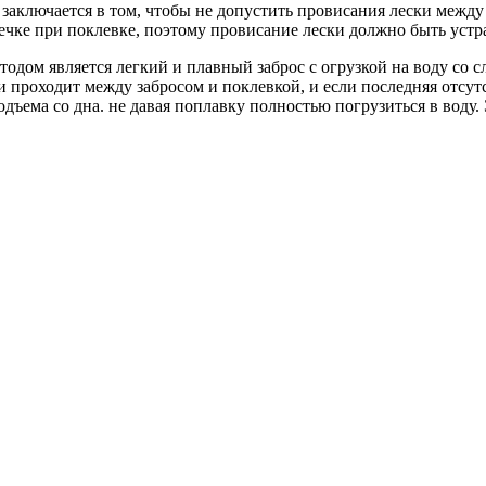
 заключается в том, чтобы не допустить провисания лески межд
сечке при поклевке, поэтому провисание лески должно быть устр
тодом является легкий и плавный заброс с огрузкой на воду со
и проходит между забросом и поклевкой, и если последняя отсу
дъема со дна. не давая поплавку полностью погрузиться в воду.