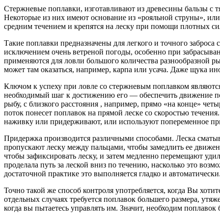
Стержневые поплавки, изготавливают из древесины бальзы с тя
Некоторые из них имеют основание из «рояльной струны», или
средним течением и крепятся на леску при помощи плотных с
Такие поплавки предназначены для легкого и точного заброса
исключением очень ветреной погоды, особенно при забрасыван
применяются для ловли большого количества разнообразной рыбы
может там оказаться, например, карпа или усача. Даже щука и
Ключом к успеху при ловле со стержневым поплавком являются 
необходимый шаг к достижению его — обеспечить движение поп
рыбу, с близкого расстояния , например, прямо «на конце» ч
поток понесет поплавок на прямой леске со скоростью течения. 
наживку или придерживают, или используют попеременное пр
Придержка производится различными способами. Леска сматыв
пропускают леску между пальцами, чтобы замедлить ее движен
чтобы зафиксировать леску, и затем медленно перемещают удил
проделала путь за леской вниз по течению, насколько это возм
достаточной практике это выполняется гладко и автоматически
Точно такой же способ контроля употребляется, когда Вы хотите
отдельных случаях требуется поплавок большего размера, утяж
когда вы пытаетесь управлять им. Значит, необходим поплавок 