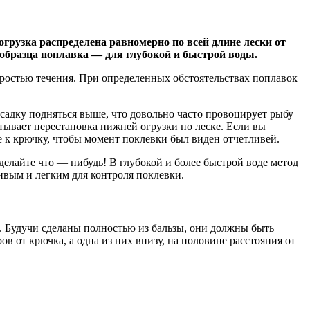
огрузка распределена равномерно по всей длине лески от
 образца поплавка — для глубокой и быстрой воды.
оростью течения. При определенных обстоятельствах поплавок
насадку подняться выше, что довольно часто провоцирует рыбу
тывает перестановка нижней огрузки по леске. Если вы
е к крючку, чтобы момент поклевки был виден отчетливей.
делайте что — нибудь! В глубокой и более быстрой воде метод
ивым и легким для контроля поклевки.
. Будучи сделаны полностью из бальзы, они должны быть
в от крючка, а одна из них внизу, на половине расстояния от