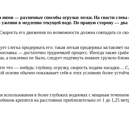
 ними — различные способы огрузки лески. На снасти слева 
 ужения в медленно текущей воде. По правую сторону — два
 Скорость его движения по возможности должна совпадать со ск
дует слегка придержать его: такая легкая придержка заставляет 
поплавка — достаточно трудоемкий процесс. Иногда также сраба
ша, а поклевки не было, следует подтянуть нижнее грузило ближ
те что — нибудь: глубину, огрузку, скорость подачи насадки… С
й основе обычно показывает себя в этих условиях более устойч
я использования в более глубоких водоемах с мощным течением
инок крепятся на расстоянии приблизительно от 1 до 1,25 метро