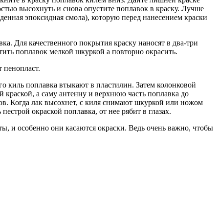
стью высохнуть и снова опустите поплавок в краску. Лучше
еденная эпоксидная смола), которую перед нанесением краски
вка. Для качественного покрытия краску наносят в два-три
стить поплавок мелкой шкуркой а повторно окрасить.
т пенопласт.
его киль поплавка втыкают в пластилин. Затем колонковой
 краской, а саму антенну и верхнюю часть поплавка до
ов. Когда лак высохнет, с киля снимают шкуркой или ножом
пестрой окраской поплавка, от нее рябит в глазах.
ты, и особенно они касаются окраски. Ведь очень важно, чтобы