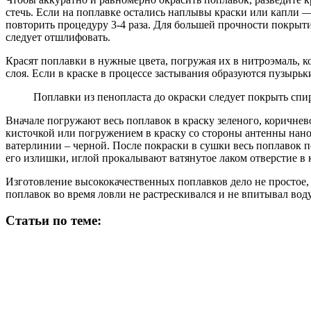
стечь. Если на поплавке остались наплывы краски или капли —
повторить процедуру 3-4 раза. Для большей прочности покрыти
следует отшлифовать.
Красят поплавки в нужные цвета, погружая их в нитроэмаль, к
слоя. Если в краске в процессе застывания образуются пузырьк
Поплавки из пенопласта до окраски следует покрыть спи
Вначале погружают весь поплавок в краску зеленого, коричнев
кисточкой или погружением в краску со стороны антенны нано
ватерлинии – черной. После покраски в сушки весь поплавок 
его излишки, иглой прокалывают ватянутое лаком отверстие в к
Изготовление высококачественных поплавков дело не простое, 
поплавок во время ловли не растрескивался и не впитывал воду
Статьи по теме: