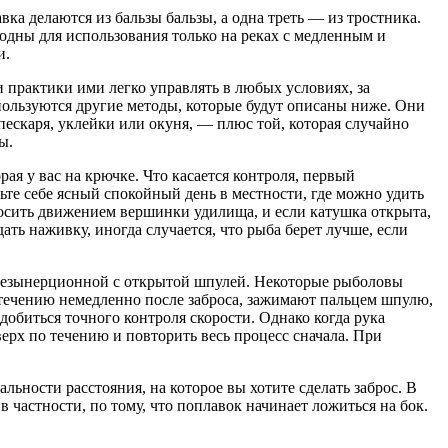
а делаются из бальзы бальзы, а одна треть — из тростника.
одны для использования только на реках с медленным и
и.
 практики ими легко управлять в любых условиях, за
пользуются другие методы, которые будут описаны ниже. Они
 пескаря, уклейки или окуня, — плюс той, которая случайно
ы.
я у вас на крючке. Что касается контроля, первый
те себе ясный спокойный день в местности, где можно удить
росить движением вершинки удилища, и если катушка открыта,
ать наживку, иногда случается, что рыба берет лучше, если
с безынерционной с открытой шпулей. Некоторые рыболовы
 течению немедленно после заброса, зажимают пальцем шпулю,
добиться точного контроля скорости. Однако когда рука
верх по течению и повторить весь процесс сначала. При
льности расстояния, на которое вы хотите сделать заброс. В
 частности, по тому, что поплавок начинает ложиться на бок.