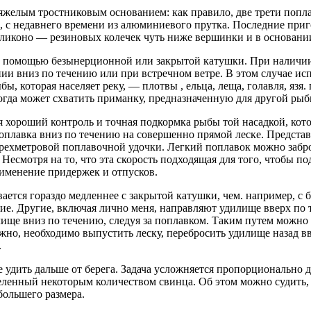
желым тростниковым основанием: как правило, две трети поплавк
, с недавнего времени из алюминиевого прутка. Последние приг
иликоно — резиновых колечек чуть ниже вершинки и в основани
 с помощью безынерционной или закрытой катушки. При наличии
ии вниз по течению или при встречном ветре. В этом случае ис
, которая населяет реку, — плотвы , ельца, леща, голавля, язя.
ногда может схватить приманку, предназначенную для другой рыб
хороший контроль и точная подкормка рыбы той насадкой, котора
лавка вниз по течению на совершенно прямой леске. Представь
етырехметровой поплавочной удочки. Легкий поплавок можно заб
Несмотря на то, что эта скорость подходящая для того, чтобы под
именение придержек и отпусков.
ается гораздо медленнее с закрытой катушки, чем. например, 
ие. Другие, включая лично меня, направляют удилище вверх по
ище вниз по течению, следуя за поплавком. Таким путем можно 
ожно, необходимо выпустить леску, перебросить удилище назад в
.
 удить дальше от берега. Задача усложняется пропорционально да
еленный некоторым количеством свинца. Об этом можно судить, в
большего размера.