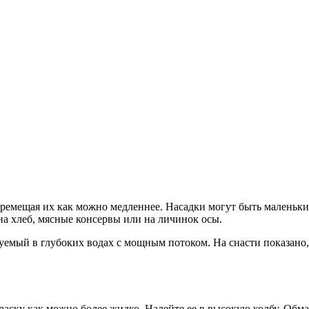
емещая их как можно медленнее. Насадки могут быть маленькие
а хлеб, мясные консервы или на личинок осы.
уемый в глубоких водах с мощным потоком. На снасти показано
раску как можно более жидко. Налейте ее в высокую колбу. Обм