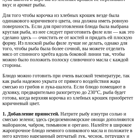
вкус и аромат рыбы.
Для того чтобы корочка из хлебных крошек везде была
одинакового коричневого цвета, она должна иметь ровную
поверхность. Если для приготовления блюда была выбрана
круглая рыба, из нее следует приготовить филе или — как это
сделано здесь — очистить ее от костей и придать ей плоскую
форму. Из плоской рыбы филе лучше не делать, однако для
того, чтобы рыба была более сочной, вы можете отделить
мясо от спинного хребта вдоль боковой линии так, чтобы
можно было положить полоску сливочного масла с каждой
стороны.
Блюдо можно готовить при очень высокой температуре, так
как рыба надежно укрыта от прямого воздействия жара
смесью из грибов и лука-шалота. Если блюдо помещают в
духовку, предварительно разогретую до 230°С, рыба будет
готова, когда верхняя корочка из хлебных крошек приобретет
коричневый цвет.
1. Добавление пряностей.
Натрите рыбу изнутри солью и
смесью зелени; здесь средиземноморские овощи дополняются
майораном, чабром, тимьяном и орегано. Налейте в широкое
жаропрочное блюдо немного оливкового масла и положите в
него крупно нарезанный репчатый лук, чеснок, петрушку и