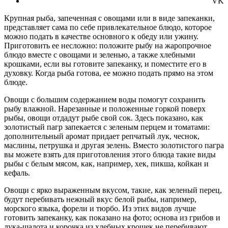
VK
Крупная рыба, запеченная с овощами или в виде запеканки,
представляет сама по себе привлекательное блюдо, которое
можно подать в качестве основного к обеду или ужину.
Приготовить ее несложно: положите рыбу на жаропрочное
блюдо вместе с овощами и зеленью, а также хлебными
крошками, если вы готовите запеканку, и поместите его в
духовку. Когда рыба готова, ее можно подать прямо на этом
блюде.
Овощи с большим содержанием воды помогут сохранить
рыбу влажной. Нарезанные и положенные горкой поверх
рыбы, овощи отдадут рыбе свой сок. Здесь показано, как
золотистый пагр запекается с зеленым перцем и томатами:
дополнительный аромат придает репчатый лук, чеснок,
маслины, петрушка и другая зелень. Вместо золотистого пагра
вы можете взять для приготовления этого блюда такие виды
рыбы с белым мясом, как, например, хек, пикша, койкан и
кефаль.
Овощи с ярко выраженным вкусом, такие, как зеленый перец,
будут перебивать нежный вкус белой рыбы, например,
морского языка, форели и тюрбо. Из этих видов лучше
готовить запеканку, как показано на фото; основа из грибов и
лука-шалота и корочка из хлебных крошек не перебивают