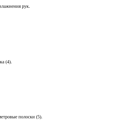
увлажнения рук.
а (4).
етровые полоски (5).