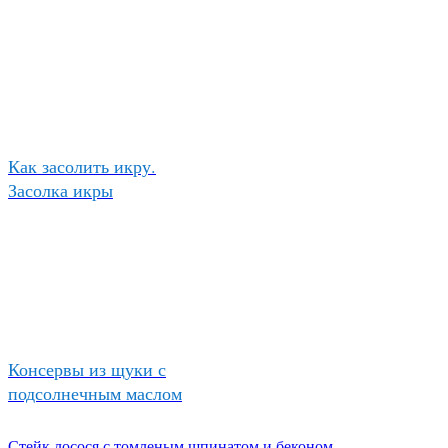
Как засолить икру.
Засолка икры
Консервы из щуки с
подсолнечным маслом
Стейк лосося с томленым шпинатом и беконом